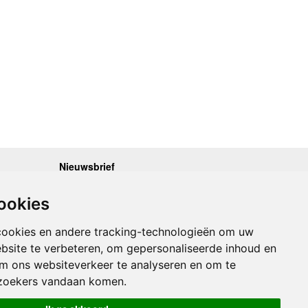
Nieuwsbrief
.30 - 17.00
Op de hoogte blijven van nieuwe reisgidsen,
travelgadgets en kaarten? Geef u op voor onze
.30 - 17.00
ookies
nieuwsbrief. U ontvangt de nieuwsbrief 1x per maand.
.30 - 17.00
.30 - 17.00
Bekijk hier onze laatste nieuwsbrief:
.30 - 17.00
cookies en andere tracking-technologieën om uw
Onze laatste Nieuwsbrief
bsite te verbeteren, om gepersonaliseerde inhoud en
om ons websiteverkeer te analyseren en om te
Inschrijven
zoekers vandaan komen.