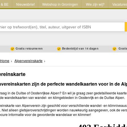
L & BE
Nieuwsbrief
Webshop in Groningen
Wie zijn wij?
Vacature
Gratis retourneren
Bedenktijd van 14 dagen
Gratis
Home
Alpenvereinskarte
reinskarte
vereinskarten zijn de perfecte wandelkaarten voor in de Al
raag in de Duitse of Oostenrijkse Alpen? En wil je graag zeer gedetailleerde kaar
rde wandelkaarten van wandel- en klimgebieden in Oostenrijk en de Duitse Alpen.
einskarte van Alpenverein zijn geschikt voor verschillende wandel- en klimniveau
 Niet alleen gletsjeroverschrijdingen worden nauwkeurig aangegeven, ook de versc
ecure informatie voor de gevorderde wandelaar en klimmer!