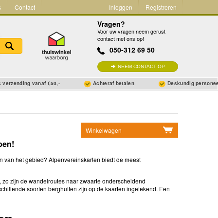
s
Contact
Inloggen
Registreren
Vragen?
Voor uw vragen neem gerust
contact met ons op!
050-312 69 50
NEEM CONTACT OP
 verzending vanaf €50,-
Achteraf betalen
Deskundig persone
Winkelwagen
pen!
Geen items in winkelwagen
Ga naar winkelwagen
ten van het gebied? Alpenvereinskarten biedt de meest
s, zo zijn de wandelroutes naar zwaarte onderscheidend
hillende soorten berghutten zijn op de kaarten ingetekend. Een