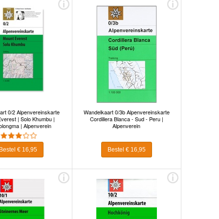
rt 0/2 Alpenvereinskarte
Wandelkaart 0/3b Alpenvereinskarte
verest | Solo Khumbu |
Cordillera Blanca - Sud - Peru |
longma | Alpenverein
Alpenverein
Bestel € 16,95
Bestel € 16,95