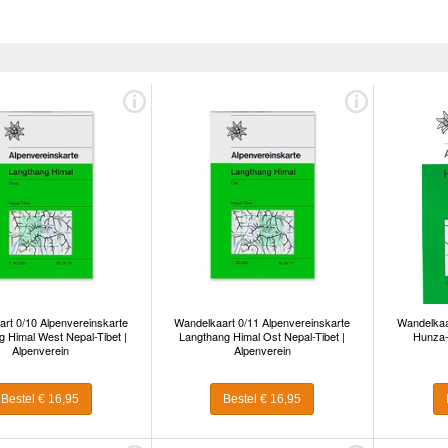
rt 0/10 Alpenvereinskarte
Wandelkaart 0/11 Alpenvereinskarte
Wandelkaa
 Himal West Nepal-Tibet |
Langthang Himal Ost Nepal-Tibet |
Hunza-
Alpenverein
Alpenverein
Bestel € 16,95
Bestel € 16,95