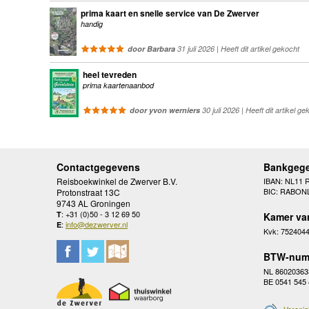
prima kaart en snelle service van De Zwerver
handig
door Barbara
31 juli 2026 | Heeft dit artikel gekocht
heel tevreden
prima kaartenaanbod
door yvon werniers
30 juli 2026 | Heeft dit artikel ge
Contactgegevens
Bankgeg
Reisboekwinkel de Zwerver B.V.
IBAN: NL11 
BIC: RABON
Protonstraat 13C
9743 AL Groningen
: +31 (0)50 - 3 12 69 50
T
Kamer va
:
info@dezwerver.nl
E
Kvk: 752404
BTW-num
NL 86020363
BE 0541 545
Verenig