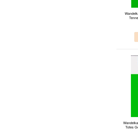
Wandelka
Tenne
Wandelkaa
Totes Ge