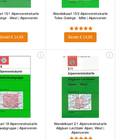
rt 15/1 Alpenvereinskarte
Wandelkaart 15/2 Alpenvereinskarte
irge - West | Alpenverein
Totes Gebirge - Mitte | Alpenverein
Bestel € 14,95
Bestel € 14,95
art 18 Alpenvereinskarte
Wandelkaart 2/1 Alpenvereinskarte
abgruppe | Alpenverein
Allgäuer-Lechtaler Alpen, West |
Alpenverein