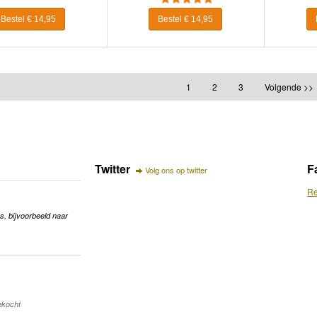
Bestel € 14,95
Bestel € 14,95
1
2
3
Volgende >>
Twitter
F
Volg ons op twitter
Re
s, bijvoorbeeld naar
gekocht