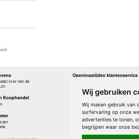
kocht
evens
Openingstijden klantenservice
RABO 0140 1961 88
Maandag
10.00 - 12.30 en 13
L2U
Dinsdag
10.00 - 12.30 en 13
Wij gebruiken c
Woensdag
10.00 - 12.30 en 13
n Koophandel
Donderdag
10.00 - 12.30 en 13
Vrijdag
10.00 - 12.30 en 13
40
Wij maken gebruik van 
Zaterdag
gesloten
surfervaring op onze we
Zondag
gesloten
mer
advertenties te tonen, 
3 B01
begrijpen waar onze be
 456
ing van Reisboekhandels