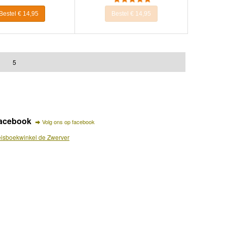
Bestel € 14,95
Bestel € 14,95
5
acebook
Volg ons op facebook
isboekwinkel de Zwerver