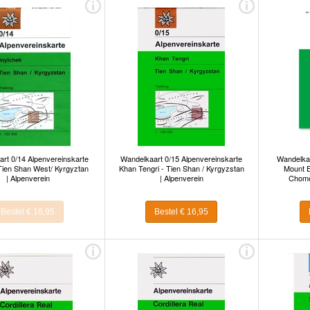
rt 0/14 Alpenvereinskarte
Wandelkaart 0/15 Alpenvereinskarte
Wandelkaa
Tien Shan West/ Kyrgyztan
Khan Tengri - Tien Shan / Kyrgyzstan
Mount E
| Alpenverein
| Alpenverein
Chomo
Bestel € 16,95
Bestel € 16,95