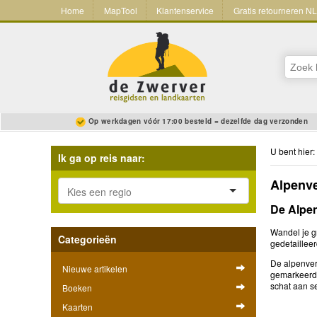
Home
MapTool
Klantenservice
Gratis retourneren N
Op werkdagen vóór 17:00 besteld = dezelfde dag verzonden
U bent hier:
Ik ga op reis naar:
Alpenve
De Alpen
Wandel je g
Categorieën
gedetaillee
De alpenver
Nieuwe artikelen
gemarkeerd.
schat aan s
Boeken
Kaarten