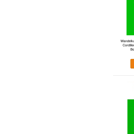
Wandelka
Cordille
Bo