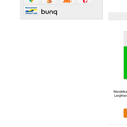
Wandelkaa
Langthang