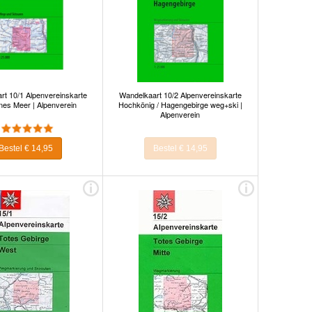
rt 10/1 Alpenvereinskarte
Wandelkaart 10/2 Alpenvereinskarte
nes Meer | Alpenverein
Hochkönig / Hagengebirge weg+ski |
Alpenverein
Bestel € 14,95
Bestel € 14,95