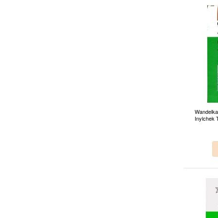
Wandelkaa
Inylchek 