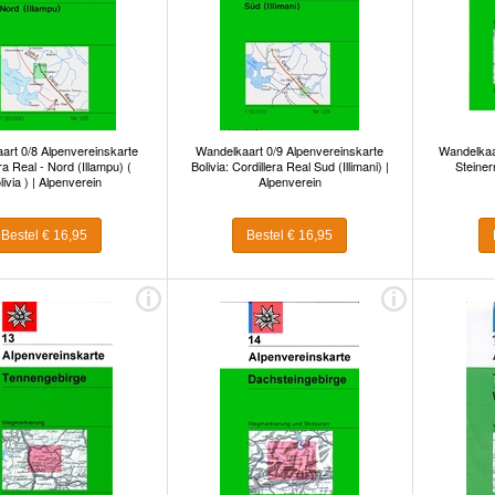
art 0/8 Alpenvereinskarte
Wandelkaart 0/9 Alpenvereinskarte
Wandelkaa
ra Real - Nord (Illampu) (
Bolivia: Cordillera Real Sud (Illimani) |
Steiner
livia ) | Alpenverein
Alpenverein
Bestel € 16,95
Bestel € 16,95