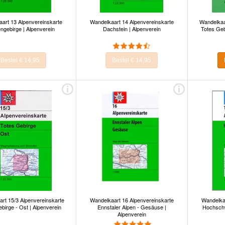
art 13 Alpenvereinskarte
Wandelkaart 14 Alpenvereinskarte
Wandelkaa
ngebirge | Alpenverein
Dachstein | Alpenverein
Totes Geb
Bestel € 14,95
Bestel € 14,95
rt 15/3 Alpenvereinskarte
Wandelkaart 16 Alpenvereinskarte
Wandelka
birge - Ost | Alpenverein
Ennstaler Alpen - Gesäuse |
Hochschw
Alpenverein