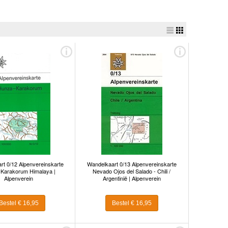
rt 0/12 Alpenvereinskarte
Wandelkaart 0/13 Alpenvereinskarte
Karakorum Himalaya |
Nevado Ojos del Salado - Chili /
Alpenverein
Argentinië | Alpenverein
Bestel € 16,95
Bestel € 16,95