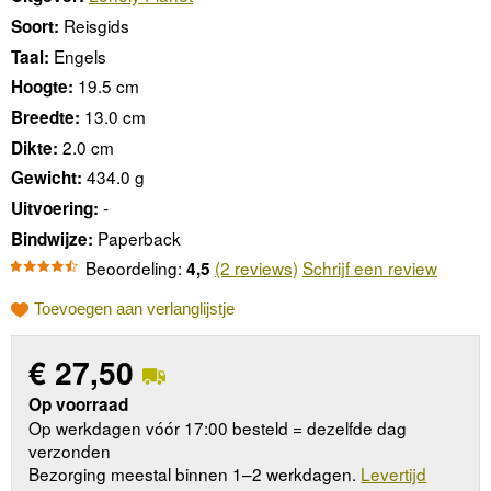
Reisgids
Soort:
Engels
Taal:
19.5 cm
Hoogte:
13.0 cm
Breedte:
2.0 cm
Dikte:
434.0 g
Gewicht:
-
Uitvoering:
Paperback
Bindwijze:
Beoordeling:
(2 reviews)
Schrijf een review
4,5
Toevoegen aan verlanglijstje
€
27,50
Op voorraad
Op werkdagen vóór 17:00 besteld = dezelfde dag
verzonden
Bezorging meestal binnen 1–2 werkdagen.
Levertijd