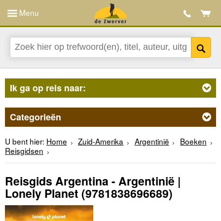
Menu
Ik ga op reis naar:
Categorieën
U bent hier:
Home
Zuid-Amerika
Argentinië
Boeken
Reisgidsen
Reisgids Argentina - Argentinië |
Lonely Planet
(9781838696689)