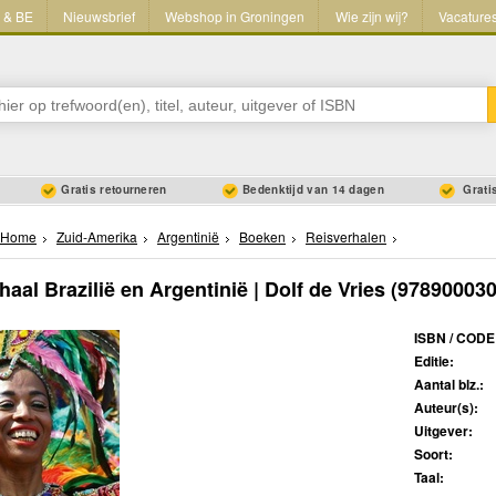
L & BE
Nieuwsbrief
Webshop in Groningen
Wie zijn wij?
Vacature
Gratis retourneren
Bedenktijd van 14 dagen
Gratis
Home
Zuid-Amerika
Argentinië
Boeken
Reisverhalen
haal Brazilië en Argentinië | Dolf de Vries
(978900030
ISBN / CODE
Editie:
Aantal blz.:
Auteur(s):
Uitgever:
Soort:
Taal: