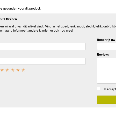
s gevonden voor dit product.
een review
n wij wat u van dit artikel vindt. Vindt u het goed, leuk, mooi, slecht, lelijk, onbruikb
n maar u informeert andere klanten er ook nog mee!
Beschrijf uw 
Review:
☆
☆
☆
☆
☆
Ik accep