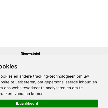
Nieuwsbrief
.30 - 17.00
Op de hoogte blijven van nieuwe reisgidsen,
travelgadgets en kaarten? Geef u op voor onze
.30 - 17.00
ookies
nieuwsbrief. U ontvangt de nieuwsbrief 1x per maand.
.30 - 17.00
.30 - 17.00
Bekijk hier onze laatste nieuwsbrief:
.30 - 17.00
cookies en andere tracking-technologieën om uw
Onze laatste Nieuwsbrief
bsite te verbeteren, om gepersonaliseerde inhoud en
om ons websiteverkeer te analyseren en om te
Inschrijven
zoekers vandaan komen.
Ik ga akkoord