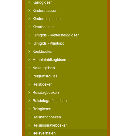
Kanogidsen
Kinderatlassen
Kinderreisgidsen
Kleurboeken
Klimgids - Klettersteiggidsen
Klimgids - Klimtopo
Kookboeken
Mountainbikegidsen
Natuurgidsen
Pelgrimsroutes
Reisboeken
Reisdagboeken
Reisfotografiegidsen
Reisgidsen
Reishandboeken
Reisinspiratieboeken
Reisverhalen