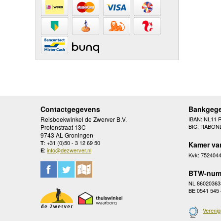
Contactgegevens
Bankgeg
Reisboekwinkel de Zwerver B.V.
IBAN: NL11 
BIC: RABON
Protonstraat 13C
9743 AL Groningen
: +31 (0)50 - 3 12 69 50
T
Kamer va
:
info@dezwerver.nl
E
Kvk: 752404
BTW-num
NL 86020363
BE 0541 545
Verenig