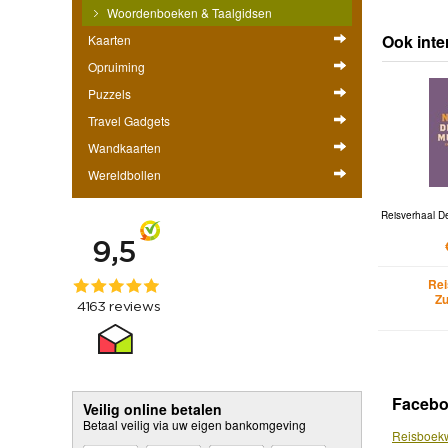
Woordenboeken & Taalgidsen
Ook inte
Kaarten
Opruiming
Puzzels
Travel Gadgets
Wandkaarten
Wereldbollen
Reisverhaal D
Rei
Zu
Faceb
Veilig online betalen
Betaal veilig via uw eigen bankomgeving
Reisboekw