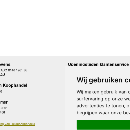
evens
Openingstijden klantenservice
RABO 0140 1961 88
Maandag
10.00 - 12.30 en 13
L2U
Dinsdag
10.00 - 12.30 en 13
Wij gebruiken c
Woensdag
10.00 - 12.30 en 13
n Koophandel
Donderdag
10.00 - 12.30 en 13
Vrijdag
10.00 - 12.30 en 13
40
Wij maken gebruik van 
Zaterdag
gesloten
surfervaring op onze we
Zondag
gesloten
mer
advertenties te tonen, 
3 B01
begrijpen waar onze be
 456
ing van Reisboekhandels