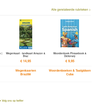
Alle gerelateerde rubrieken >
 |
Wegenkaart - landkaart Amazon &
Woordenboek Phrasebook &
Braz
Dictionary
€ 14,95
€ 9,95
Wegenkaarten
Woordenboeken & Taalgidsen
Brazilië
Cuba
Volg ons op twitter