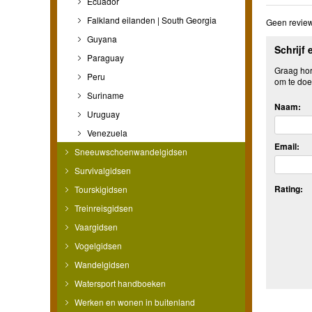
Ecuador
Falkland eilanden | South Georgia
Geen review
Guyana
Schrijf 
Paraguay
Graag hore
Peru
om te doe
Suriname
Naam:
Uruguay
Venezuela
Email:
Sneeuwschoenwandelgidsen
Survivalgidsen
Rating:
Tourskigidsen
Treinreisgidsen
Vaargidsen
Vogelgidsen
Wandelgidsen
Watersport handboeken
Werken en wonen in buitenland