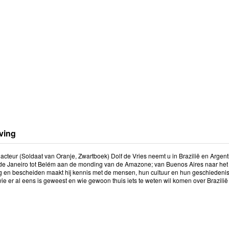
ving
n acteur (Soldaat van Oranje, Zwartboek) Dolf de Vries neemt u in Brazilië en Arge
o de Janeiro tot Belém aan de monding van de Amazone; van Buenos Aires naar het
g en bescheiden maakt hij kennis met de mensen, hun cultuur en hun geschiedenis. 
e er al eens is geweest en wie gewoon thuis iets te weten wil komen over Brazilië