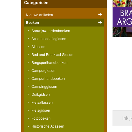
Categorieën
Nieuwe artikelen
Boeken
Aanwijswoordenboeken
Accommodatiegidsen
Atlassen
Bed and Breakfast Gidsen
Bergsporthandboeken
Campergidsen
Camperhandboeken
Campinggidsen
Duikgidsen
Fietsatlassen
Fietsgidsen
Inki
Fotoboeken
Historische Atlassen