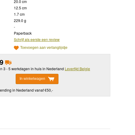
20.0 cm
12.5 cm
1.7 cm
229.0 g
-
Paperback
Schrijf als eerste een review
Toevoegen aan verlanglijstje
99
in 3 - 5 werkdagen in huis in Nederland
Levertijd Belgie
In winkelwagen
ending in Nederland vanaf €50,-