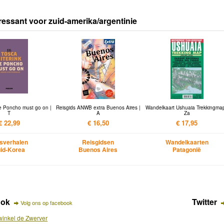
ressant voor zuid-amerika/argentinie
e Poncho must go on |
Reisgids ANWB extra Buenos Aires |
Wandelkaart Ushuaia Trekkingmap
T
A
Za
€ 22,99
€ 16,50
€ 17,95
sverhalen
Reisgidsen
Wandelkaarten
id-Korea
Buenos Aires
Patagonië
ook
Twitter
Volg ons op facebook
inkel de Zwerver