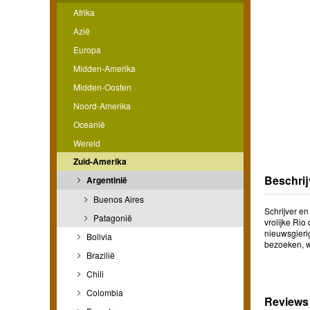
Afrika
Azië
Europa
Midden-Amerika
Midden-Oosten
Noord-Amerika
Oceanië
Wereld
Zuid-Amerika
Beschrij
Argentinië
Buenos Aires
Schrijver e
Patagonië
vrolijke Ri
nieuwsgieri
Bolivia
bezoeken, wi
Brazilië
Chili
Colombia
Reviews