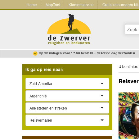
Home
MapTool
Klantenservice
Gratis retourneren N
Op werkdagen vóór 17:00 besteld = dezelfde dag verzonden
U bent hier:
Ik ga op reis naar:
Reisver
Zuid-Amerika
Argentinië
Alle steden en streken
Reisverhalen