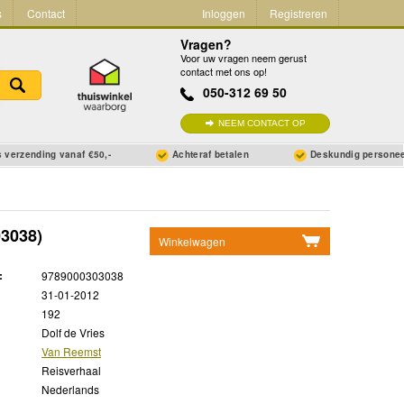
s
Contact
Inloggen
Registreren
Vragen?
Voor uw vragen neem gerust
contact met ons op!
050-312 69 50
NEEM CONTACT OP
 verzending vanaf €50,-
Achteraf betalen
Deskundig persone
3038)
Winkelwagen
Geen items in winkelwagen
:
9789000303038
Ga naar winkelwagen
31-01-2012
192
Dolf de Vries
Van Reemst
Reisverhaal
Nederlands