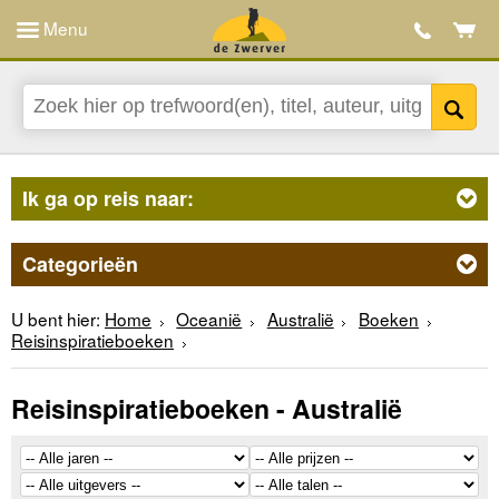
Menu
Ik ga op reis naar:
Categorieën
U bent hier:
Home
Oceanië
Australië
Boeken
Reisinspiratieboeken
Reisinspiratieboeken - Australië