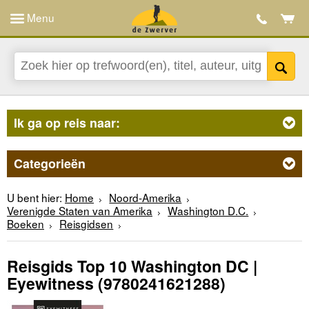
Menu
Ik ga op reis naar:
Categorieën
U bent hier:
Home
Noord-Amerika
Verenigde Staten van Amerika
Washington D.C.
Boeken
Reisgidsen
Reisgids Top 10 Washington DC |
Eyewitness
(9780241621288)