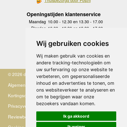
Thuisbezorgd door Postnl
Openingstijden klantenservice
Maandag
10.00 - 12.30 en 13.30 - 17.00
Dinsdag
10.00 - 12.30 en 13.30 - 17.00
Woensdag
10.00 - 12.30 en 13.30 - 17.00
Donderdag
10.00 - 12.30 en 13.30 - 17.00
Wij gebruiken cookies
Vrijdag
10.00 - 12.30 en 13.30 - 17.00
Zaterdag
gesloten
Wij maken gebruik van cookies en
Zondag
gesloten
andere tracking-technologieën om
uw surfervaring op onze website te
© 2026 de Zwerver
verbeteren, om gepersonaliseerde
inhoud en advertenties te tonen, om
Algemene Voorwaarden
ons websiteverkeer te analyseren en
Kortingscode
om te begrijpen waar onze
bezoekers vandaan komen.
Privacyverklaring
Reviewbeleid
Ik ga akkoord
Ik weiger