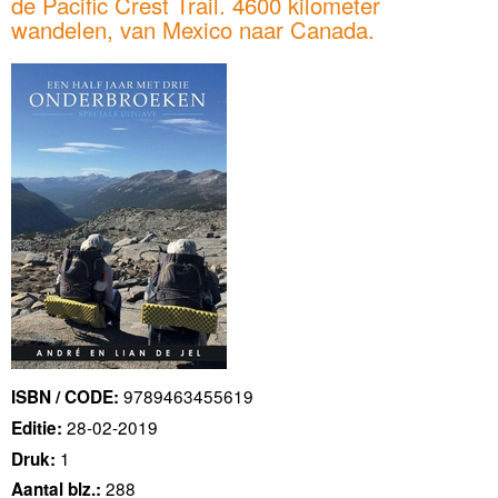
de Pacific Crest Trail. 4600 kilometer
wandelen, van Mexico naar Canada.
9789463455619
ISBN / CODE:
28-02-2019
Editie:
1
Druk:
288
Aantal blz.: