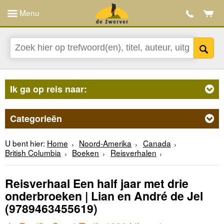
Menu
Ik ga op reis naar:
Categorieën
U bent hier:
Home
Noord-Amerika
Canada
British Columbia
Boeken
Reisverhalen
Reisverhaal Een half jaar met drie
onderbroeken | Lian en André de Jel
(9789463455619)