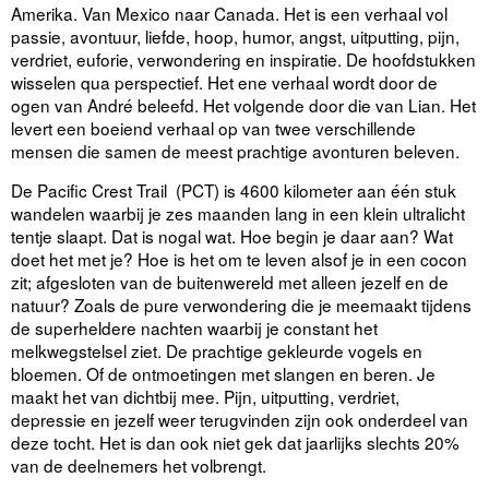
Amerika. Van Mexico naar Canada. Het is een verhaal vol
passie, avontuur, liefde, hoop, humor, angst, uitputting, pijn,
verdriet, euforie, verwondering en inspiratie. De hoofdstukken
wisselen qua perspectief. Het ene verhaal wordt door de
ogen van André beleefd. Het volgende door die van Lian. Het
levert een boeiend verhaal op van twee verschillende
mensen die samen de meest prachtige avonturen beleven.
De Pacific Crest Trail (PCT) is 4600 kilometer aan één stuk
wandelen waarbij je zes maanden lang in een klein ultralicht
tentje slaapt. Dat is nogal wat. Hoe begin je daar aan? Wat
doet het met je? Hoe is het om te leven alsof je in een cocon
zit; afgesloten van de buitenwereld met alleen jezelf en de
natuur? Zoals de pure verwondering die je meemaakt tijdens
de superheldere nachten waarbij je constant het
melkwegstelsel ziet. De prachtige gekleurde vogels en
bloemen. Of de ontmoetingen met slangen en beren. Je
maakt het van dichtbij mee. Pijn, uitputting, verdriet,
depressie en jezelf weer terugvinden zijn ook onderdeel van
deze tocht. Het is dan ook niet gek dat jaarlijks slechts 20%
van de deelnemers het volbrengt.