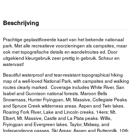
Beschrijving
Prachtige geplastificeerde kaart van het bekende nationaal
park. Met alle recreatieve voorzieningen als campsites, maar
ook met topografische details en wandelroutes ed. Door
uitgekiend kleurgebruik zeer prettig in gebruik. Scheur en
watervast!
Beautiful waterproof and tear-resistant topographical hiking
map of a well-loved National Park, with campsites and walking
routes clearly marked. Coverage includes White River, San
Isabel and Gunnison national forests. Maroon Bells
Snowmass, Hunter Fryingpan, Mt. Massive, Collegiate Peaks
and Spruce Creek wilderness areas. Aspen and Twin lakes.
Roaring Fork River, Lake and Lincoln creeks. 14ers: Mt.
Elbert, Mt. Massive, Castle and La Plata peaks. Willis,
Fryingpan and Evergreen lakes. Taylor, Midway, and
Independence passes. Ski Areas: Aspen and Buttermilk. 10th