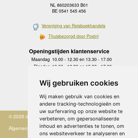
NL 860203633 B01
BE 0541 545 456
Vereniging van Reisboekhandels
Thuisbezorgd door Postnl
Openingstijden klantenservice
Maandag
10.00 - 12.30 en 13.30 - 17.00
Dinsdag
10.00 - 12.30 en 13.30 - 17.00
Woensdag
10.00 - 12.30 en 13.30 - 17.00
Donderdag
10.00 - 12.30 en 13.30 - 17.00
Wij gebruiken cookies
Vrijdag
10.00 - 12.30 en 13.30 - 17.00
Zaterdag
gesloten
Wij maken gebruik van cookies en
Zondag
gesloten
andere tracking-technologieën om
uw surfervaring op onze website te
© 2026 de Zwerver
verbeteren, om gepersonaliseerde
inhoud en advertenties te tonen, om
Algemene Voorwaarden
ons websiteverkeer te analyseren en