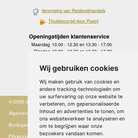
Vereniging van Reisboekhandels
Thuisbezorgd door Postnl
Openingstijden klantenservice
Maandag
10.00 - 12.30 en 13.30 - 17.00
Dinsdag
10.00 - 12.30 en 13.30 - 17.00
Woensdag
10.00 - 12.30 en 13.30 - 17.00
Donderdag
10.00 - 12.30 en 13.30 - 17.00
Wij gebruiken cookies
Vrijdag
10.00 - 12.30 en 13.30 - 17.00
Zaterdag
gesloten
Wij maken gebruik van cookies en
Zondag
gesloten
andere tracking-technologieën om
uw surfervaring op onze website te
© 2026 de Zwerver
verbeteren, om gepersonaliseerde
inhoud en advertenties te tonen, om
Algemene Voorwaarden
ons websiteverkeer te analyseren en
Kortingscode
om te begrijpen waar onze
bezoekers vandaan komen.
Privacyverklaring