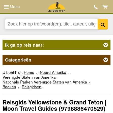
Menu
Ik ga op reis naar:
Categorieën
U bent hier:
Home
Noord-Amerika
Verenigde Staten van Amerika
Nationale Parken Verenigde Staten van Amerika
Boeken
Reisgidsen
Reisgids Yellowstone & Grand Teton |
Moon Travel Guides
(9798886470529)