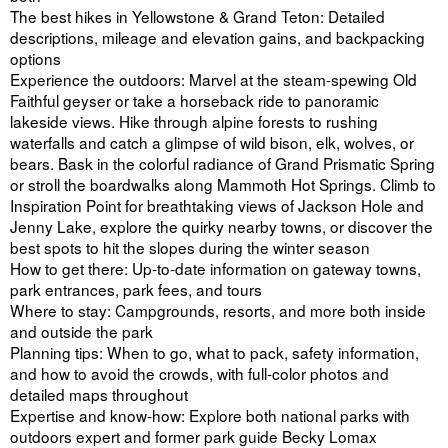
The best hikes in Yellowstone & Grand Teton: Detailed
descriptions, mileage and elevation gains, and backpacking
options
Experience the outdoors: Marvel at the steam-spewing Old
Faithful geyser or take a horseback ride to panoramic
lakeside views. Hike through alpine forests to rushing
waterfalls and catch a glimpse of wild bison, elk, wolves, or
bears. Bask in the colorful radiance of Grand Prismatic Spring
or stroll the boardwalks along Mammoth Hot Springs. Climb to
Inspiration Point for breathtaking views of Jackson Hole and
Jenny Lake, explore the quirky nearby towns, or discover the
best spots to hit the slopes during the winter season
How to get there: Up-to-date information on gateway towns,
park entrances, park fees, and tours
Where to stay: Campgrounds, resorts, and more both inside
and outside the park
Planning tips: When to go, what to pack, safety information,
and how to avoid the crowds, with full-color photos and
detailed maps throughout
Expertise and know-how: Explore both national parks with
outdoors expert and former park guide Becky Lomax