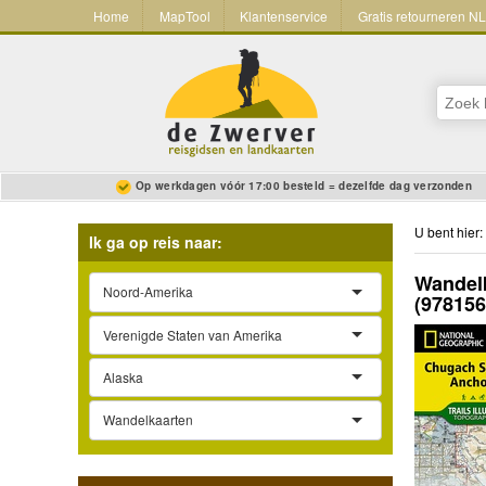
Home
MapTool
Klantenservice
Gratis retourneren N
Op werkdagen vóór 17:00 besteld = dezelfde dag verzonden
U bent hier:
Ik ga op reis naar:
Wandelk
Noord-Amerika
(97815
Verenigde Staten van Amerika
Alaska
Wandelkaarten