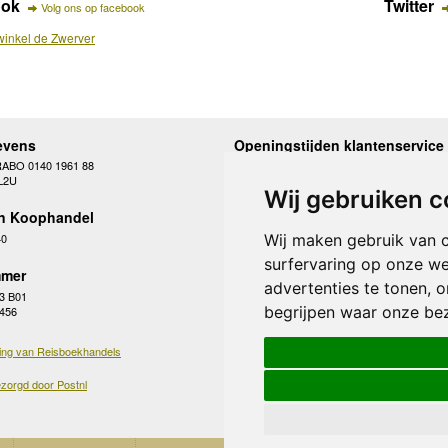
ook
Twitter
Volg ons op facebook
inkel de Zwerver
evens
Openingstijden klantenservice
RABO 0140 1961 88
Maandag
10.00 - 12.30 en 13
L2U
Dinsdag
10.00 - 12.30 en 13
Wij gebruiken c
Woensdag
10.00 - 12.30 en 13
n Koophandel
Donderdag
10.00 - 12.30 en 13
Vrijdag
10.00 - 12.30 en 13
40
Wij maken gebruik van 
Zaterdag
gesloten
surfervaring op onze we
Zondag
gesloten
mer
advertenties te tonen, 
3 B01
begrijpen waar onze be
 456
ing van Reisboekhandels
zorgd door Postnl