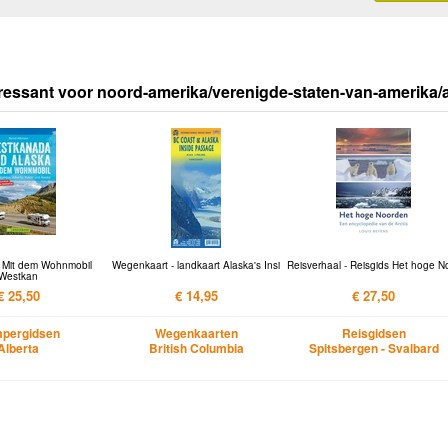
ressant voor noord-amerika/verenigde-staten-van-amerika/
 Mit dem Wohnmobil
Wegenkaart - landkaart Alaska's Insi
Reisverhaal - Reisgids Het hoge N
Westkan
€ 25,50
€ 14,95
€ 27,50
pergidsen
Wegenkaarten
Reisgidsen
Alberta
British Columbia
Spitsbergen - Svalbard