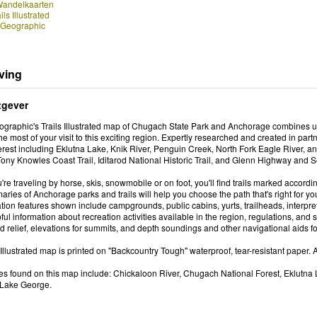
Wandelkaarten
ls Illustrated
 Geographic
ving
tgever
graphic's Trails Illustrated map of Chugach State Park and Anchorage combines unm
he most of your visit to this exciting region. Expertly researched and created in p
terest including Eklutna Lake, Knik River, Penguin Creek, North Fork Eagle River, 
 Tony Knowles Coast Trail, Iditarod National Historic Trail, and Glenn Highway an
re traveling by horse, skis, snowmobile or on foot, you'll find trails marked accord
ies of Anchorage parks and trails will help you choose the path that's right for you
ion features shown include campgrounds, public cabins, yurts, trailheads, interpretiv
pful information about recreation activities available in the region, regulations, an
d relief, elevations for summits, and depth soundings and other navigational aids fo
 Illustrated map is printed on "Backcountry Tough" waterproof, tear-resistant paper. 
res found on this map include: Chickaloon River, Chugach National Forest, Eklutna
 Lake George.