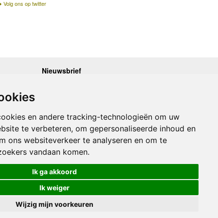
Volg ons op twitter
Nieuwsbrief
.30 - 17.00
Op de hoogte blijven van nieuwe reisgidsen,
travelgadgets en kaarten? Geef u op voor onze
.30 - 17.00
ookies
nieuwsbrief. U ontvangt de nieuwsbrief 1x per maand.
.30 - 17.00
.30 - 17.00
Bekijk hier onze laatste nieuwsbrief:
.30 - 17.00
cookies en andere tracking-technologieën om uw
Onze laatste Nieuwsbrief
bsite te verbeteren, om gepersonaliseerde inhoud en
om ons websiteverkeer te analyseren en om te
Inschrijven
zoekers vandaan komen.
Ik ga akkoord
Ik weiger
Wijzig mijn voorkeuren