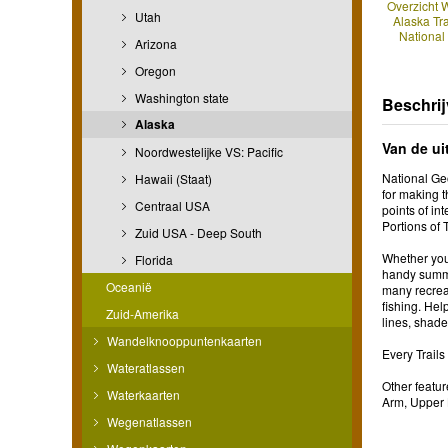
Overzicht 
Utah
Alaska Trai
National
Arizona
Oregon
Washington state
Beschrij
Alaska
Van de ui
Noordwestelijke VS: Pacific
National Geo
Hawaii (Staat)
for making t
Centraal USA
points of in
Portions of
Zuid USA - Deep South
Whether you'
Florida
handy summar
Oceanië
many recreat
fishing. Hel
Zuid-Amerika
lines, shade
Wandelknooppuntenkaarten
Every Trails
Wateratlassen
Other featu
Waterkaarten
Arm, Upper
Wegenatlassen