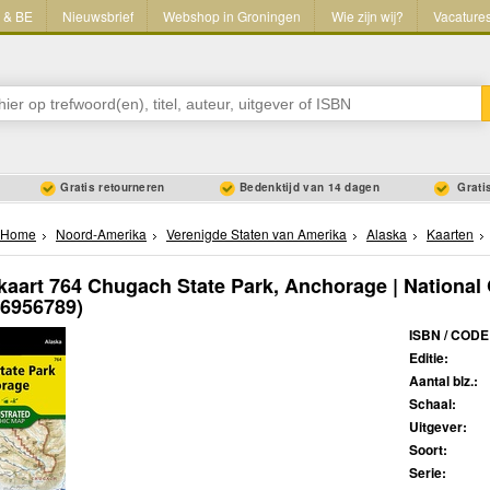
L & BE
Nieuwsbrief
Webshop in Groningen
Wie zijn wij?
Vacature
Gratis retourneren
Bedenktijd van 14 dagen
Gratis
Home
Noord-Amerika
Verenigde Staten van Amerika
Alaska
Kaarten
aart 764 Chugach State Park, Anchorage | National
66956789)
ISBN / CODE
Editie:
Aantal blz.:
Schaal:
Uitgever:
Soort:
Serie: