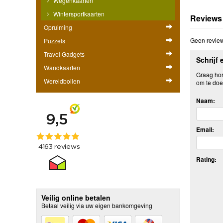
Wegenkaarten
Wintersportkaarten
Reviews
Opruiming
Geen review
Puzzels
Travel Gadgets
Schrijf 
Wandkaarten
Graag hore
Wereldbollen
om te doe
Naam:
Email:
Rating:
Veilig online betalen
Betaal veilig via uw eigen bankomgeving