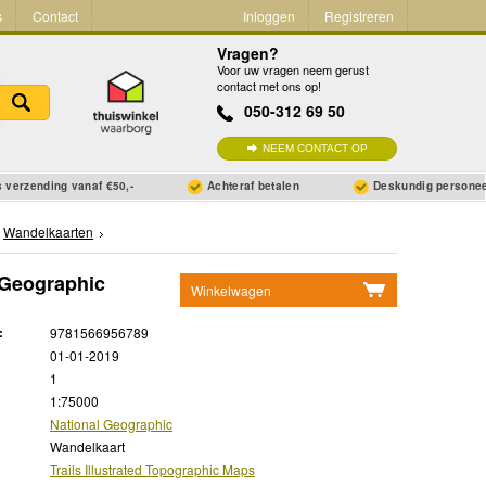
s
Contact
Inloggen
Registreren
Vragen?
Voor uw vragen neem gerust
contact met ons op!
050-312 69 50
NEEM CONTACT OP
 verzending vanaf €50,-
Achteraf betalen
Deskundig persone
Wandelkaarten
 Geographic
Winkelwagen
Geen items in winkelwagen
:
9781566956789
Ga naar winkelwagen
01-01-2019
1
1:75000
National Geographic
Wandelkaart
Trails Illustrated Topographic Maps