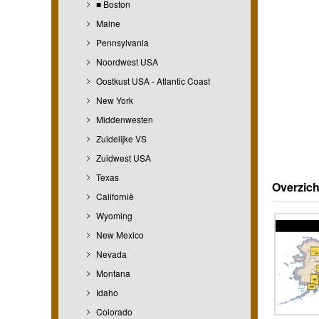
■ Boston
Maine
Pennsylvania
Noordwest USA
Oostkust USA - Atlantic Coast
New York
Middenwesten
Zuidelijke VS
Zuidwest USA
Texas
Overzich
Californië
Wyoming
New Mexico
Nevada
Montana
Idaho
Colorado