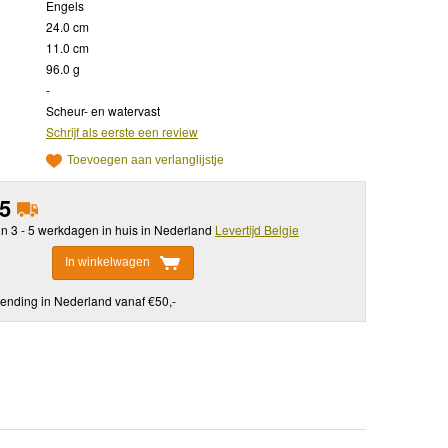
Engels
24.0 cm
11.0 cm
96.0 g
-
Scheur- en watervast
Schrijf als eerste een review
Toevoegen aan verlanglijstje
95
in 3 - 5 werkdagen in huis in Nederland
Levertijd Belgie
In winkelwagen
ending in Nederland vanaf €50,-