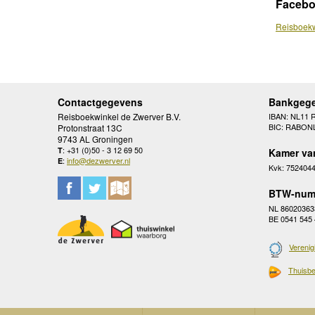
Faceb
Reisboekw
Contactgegevens
Bankgeg
Reisboekwinkel de Zwerver B.V.
IBAN: NL11 
BIC: RABON
Protonstraat 13C
9743 AL Groningen
: +31 (0)50 - 3 12 69 50
T
Kamer va
:
info@dezwerver.nl
E
Kvk: 752404
BTW-num
NL 86020363
BE 0541 545
Verenig
Thuisbe