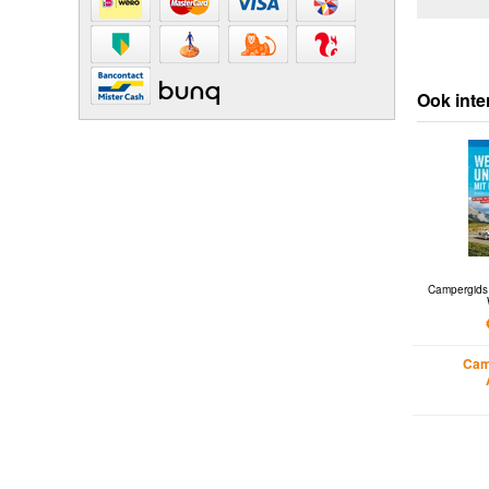
Ook inte
Campergids
Cam