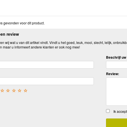
s gevonden voor dit product.
een review
n wij wat u van dit artikel vindt. Vindt u het goed, leuk, mooi, slecht, lelijk, onbruikb
n maar u informeert andere klanten er ook nog mee!
Beschrijf uw 
Review:
☆
☆
☆
☆
☆
Ik accep