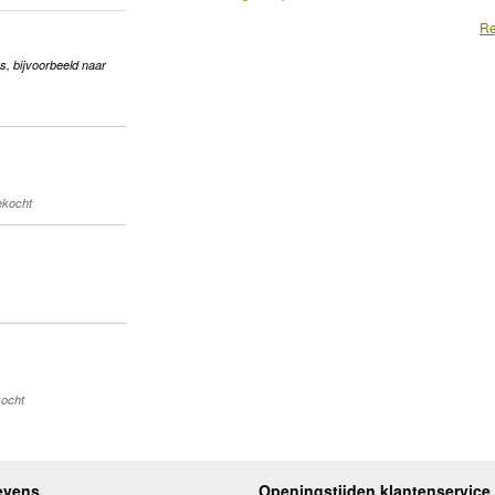
Re
s, bijvoorbeeld naar
gekocht
kocht
evens
Openingstijden klantenservice