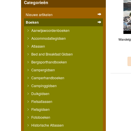
Categorieën
Nieuwe artikelen
Boeken
Aanwijswoordenboeken
Accommodatiegidsen
Wandelgi
Atlassen
Bed and Breakfast Gidsen
Bergsporthandboeken
Campergidsen
Camperhandboeken
Campinggidsen
Duikgidsen
Fietsatlassen
Fietsgidsen
Fotoboeken
Historische Atlassen