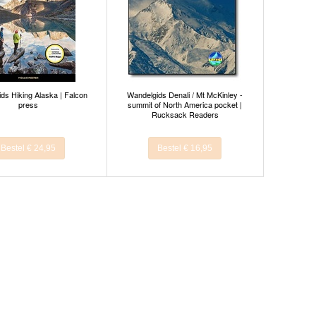
ds Hiking Alaska | Falcon
Wandelgids Denali / Mt McKinley -
press
summit of North America pocket |
Rucksack Readers
Bestel € 24,95
Bestel € 16,95