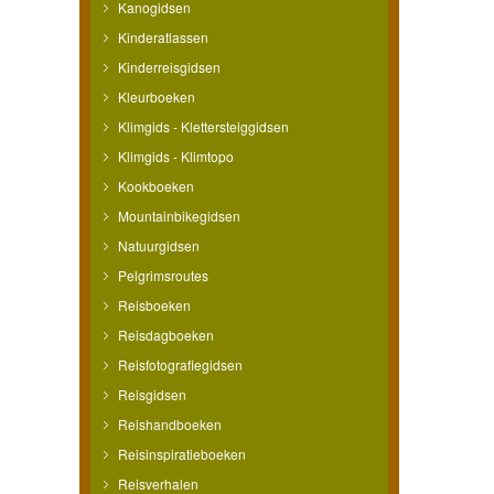
Kanogidsen
Kinderatlassen
Kinderreisgidsen
Kleurboeken
Klimgids - Klettersteiggidsen
Klimgids - Klimtopo
Kookboeken
Mountainbikegidsen
Natuurgidsen
Pelgrimsroutes
Reisboeken
Reisdagboeken
Reisfotografiegidsen
Reisgidsen
Reishandboeken
Reisinspiratieboeken
Reisverhalen