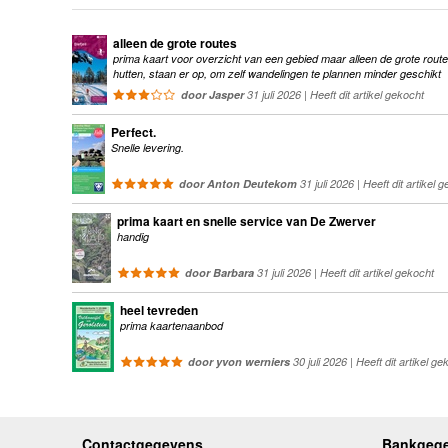
alleen de grote routes
prima kaart voor overzicht van een gebied maar alleen de grote route
hutten, staan er op, om zelf wandelingen te plannen minder geschikt
door Jasper
31 juli 2026 | Heeft dit artikel gekocht
Perfect.
Snelle levering.
door Anton Deutekom
31 juli 2026 | Heeft dit artikel 
prima kaart en snelle service van De Zwerver
handig
door Barbara
31 juli 2026 | Heeft dit artikel gekocht
heel tevreden
prima kaartenaanbod
door yvon werniers
30 juli 2026 | Heeft dit artikel ge
Contactgegevens
Bankgeg