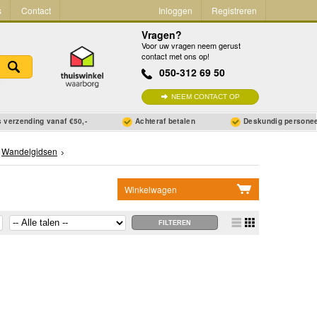
s
Contact
Inloggen
Registreren
Vragen?
Voor uw vragen neem gerust
contact met ons op!
050-312 69 50
NEEM CONTACT OP
 verzending vanaf €50,-
Achteraf betalen
Deskundig persone
Wandelgidsen
Winkelwagen
Geen items in winkelwagen
Ga naar winkelwagen