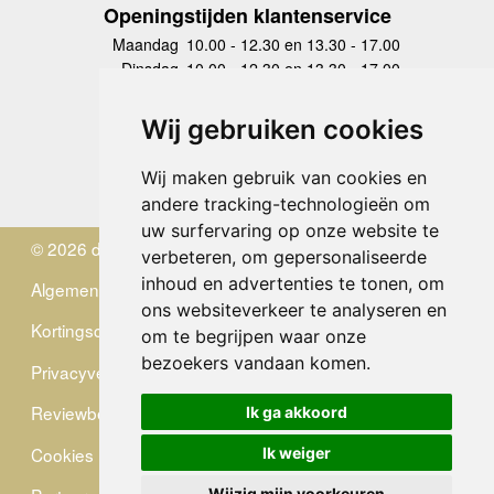
Openingstijden klantenservice
Maandag
10.00 - 12.30 en 13.30 - 17.00
Dinsdag
10.00 - 12.30 en 13.30 - 17.00
Woensdag
10.00 - 12.30 en 13.30 - 17.00
Donderdag
10.00 - 12.30 en 13.30 - 17.00
Wij gebruiken cookies
Vrijdag
10.00 - 12.30 en 13.30 - 17.00
Zaterdag
gesloten
Wij maken gebruik van cookies en
Zondag
gesloten
andere tracking-technologieën om
uw surfervaring op onze website te
© 2026 de Zwerver
verbeteren, om gepersonaliseerde
inhoud en advertenties te tonen, om
Algemene Voorwaarden
ons websiteverkeer te analyseren en
Kortingscode
om te begrijpen waar onze
bezoekers vandaan komen.
Privacyverklaring
Reviewbeleid
Ik ga akkoord
Cookies
Ik weiger
Wijzig mijn voorkeuren