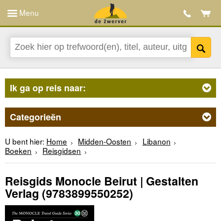
Menu
Ik ga op reis naar:
Categorieën
U bent hier:
Home
Midden-Oosten
Libanon
Boeken
Reisgidsen
Reisgids Monocle Beirut | Gestalten
Verlag
(9783899550252)