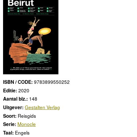
9783899550252
ISBN / CODE:
2020
Editie:
148
Aantal blz.:
Gestalten Verlag
Uitgever:
Reisgids
Soort:
Monocle
Serie:
Engels
Taal: