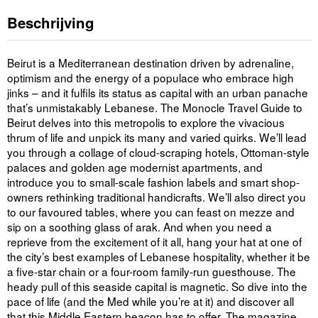
Beschrijving
Beirut is a Mediterranean destination driven by adrenaline,
optimism and the energy of a populace who embrace high
jinks – and it fulfils its status as capital with an urban panache
that’s unmistakably Lebanese. The Monocle Travel Guide to
Beirut delves into this metropolis to explore the vivacious
thrum of life and unpick its many and varied quirks. We’ll lead
you through a collage of cloud-scraping hotels, Ottoman-style
palaces and golden age modernist apartments, and
introduce you to small-scale fashion labels and smart shop-
owners rethinking traditional handicrafts. We’ll also direct you
to our favoured tables, where you can feast on mezze and
sip on a soothing glass of arak. And when you need a
reprieve from the excitement of it all, hang your hat at one of
the city’s best examples of Lebanese hospitality, whether it be
a five-star chain or a four-room family-run guesthouse. The
heady pull of this seaside capital is magnetic. So dive into the
pace of life (and the Med while you’re at it) and discover all
that this Middle Eastern beacon has to offer. The magazine