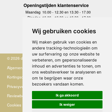
Openingstijden klantenservice
Maandag
10.00 - 12.30 en 13.30 - 17.00
Dinsdag
10.00 - 12.30 en 13.30 - 17.00
Woensdag
10.00 - 12.30 en 13.30 - 17.00
Donderdag
10.00 - 12.30 en 13.30 - 17.00
Wij gebruiken cookies
Vrijdag
10.00 - 12.30 en 13.30 - 17.00
Zaterdag
gesloten
Wij maken gebruik van cookies en
Zondag
gesloten
andere tracking-technologieën om
uw surfervaring op onze website te
© 2026 de Zwerver
verbeteren, om gepersonaliseerde
inhoud en advertenties te tonen, om
Algemene Voorwaarden
ons websiteverkeer te analyseren en
Kortingscode
om te begrijpen waar onze
bezoekers vandaan komen.
Privacyverklaring
Reviewbeleid
Ik ga akkoord
Cookies
Ik weiger