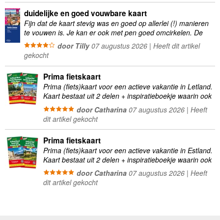
duidelijke en goed vouwbare kaart
Fijn dat de kaart stevig was en goed op allerlei (!) manieren
te vouwen is. Je kan er ook met pen goed omcirkelen. De
kartonnen …
door Tilly
07 augustus 2026 | Heeft dit artikel
gekocht
Prima fietskaart
Prima (fiets)kaart voor een actieve vakantie in Letland.
Kaart bestaat uit 2 delen + inspiratieboekje waarin ook
verschillende internationale en nationale fietsroutes
door Catharina
07 augustus 2026 | Heeft
worden beschreven. Goed …
dit artikel gekocht
Prima fietskaart
Prima (fiets)kaart voor een actieve vakantie in Estland.
Kaart bestaat uit 2 delen + inspiratieboekje waarin ook
verschillende internationale en nationale fietsroutes
door Catharina
07 augustus 2026 | Heeft
worden beschreven. Goed …
dit artikel gekocht