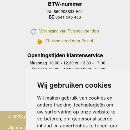
BTW-nummer
NL 860203633 B01
BE 0541 545 456
Vereniging van Reisboekhandels
Thuisbezorgd door Postnl
Openingstijden klantenservice
Maandag
10.00 - 12.30 en 13.30 - 17.00
Dinsdag
10.00 - 12.30 en 13.30 - 17.00
Woensdag
10.00 - 12.30 en 13.30 - 17.00
Donderdag
10.00 - 12.30 en 13.30 - 17.00
Wij gebruiken cookies
Vrijdag
10.00 - 12.30 en 13.30 - 17.00
Zaterdag
gesloten
Wij maken gebruik van cookies en
Zondag
gesloten
andere tracking-technologieën om
uw surfervaring op onze website te
© 2026 de Zwerver
verbeteren, om gepersonaliseerde
inhoud en advertenties te tonen, om
Algemene Voorwaarden