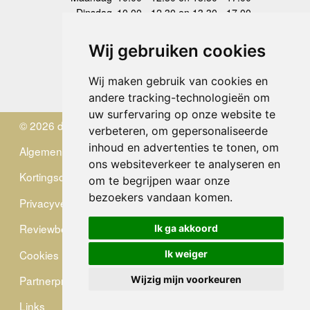
Dinsdag
10.00 - 12.30 en 13.30 - 17.00
Woensdag
10.00 - 12.30 en 13.30 - 17.00
Donderdag
10.00 - 12.30 en 13.30 - 17.00
Wij gebruiken cookies
Vrijdag
10.00 - 12.30 en 13.30 - 17.00
Zaterdag
gesloten
Wij maken gebruik van cookies en
Zondag
gesloten
andere tracking-technologieën om
uw surfervaring op onze website te
© 2026 de Zwerver
verbeteren, om gepersonaliseerde
inhoud en advertenties te tonen, om
Algemene Voorwaarden
ons websiteverkeer te analyseren en
Kortingscode
om te begrijpen waar onze
bezoekers vandaan komen.
Privacyverklaring
Reviewbeleid
Ik ga akkoord
Cookies
Ik weiger
Partnerprogramma
Wijzig mijn voorkeuren
Links