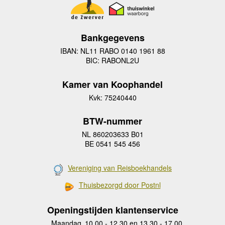
Bankgegevens
IBAN: NL11 RABO 0140 1961 88
BIC: RABONL2U
Kamer van Koophandel
Kvk: 75240440
BTW-nummer
NL 860203633 B01
BE 0541 545 456
Vereniging van Reisboekhandels
Thuisbezorgd door Postnl
Openingstijden klantenservice
Maandag
10.00 - 12.30 en 13.30 - 17.00