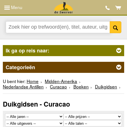
Menu
Ik ga op reis naar:
Categorieën
U bent hier:
Home
Midden-Amerika
Nederlandse Antillen
Curacao
Boeken
Duikgidsen
Duikgidsen - Curacao