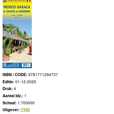
9781771294737
ISBN / CODE:
01-12-2020
Editie:
4
Druk:
1
Aantal blz.:
1:700000
Schaal:
ITMB
Uitgever: