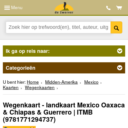
Menu
Ik ga op reis naar:
Categorieën
U bent hier:
Home
Midden-Amerika
Mexico
Kaarten
Wegenkaarten
Wegenkaart - landkaart Mexico Oaxaca
& Chiapas & Guerrero | ITMB
(9781771294737)