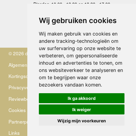
Dinsdag
10.00 - 12.30 en 13.30 - 17.00
Woensdag
10.00 - 12.30 en 13.30 - 17.00
Donderdag
10.00 - 12.30 en 13.30 - 17.00
Wij gebruiken cookies
Vrijdag
10.00 - 12.30 en 13.30 - 17.00
Zaterdag
gesloten
Wij maken gebruik van cookies en
Zondag
gesloten
andere tracking-technologieën om
uw surfervaring op onze website te
© 2026 de Zwerver
verbeteren, om gepersonaliseerde
inhoud en advertenties te tonen, om
Algemene Voorwaarden
ons websiteverkeer te analyseren en
Kortingscode
om te begrijpen waar onze
bezoekers vandaan komen.
Privacyverklaring
Reviewbeleid
Ik ga akkoord
Cookies
Ik weiger
Partnerprogramma
Wijzig mijn voorkeuren
Links