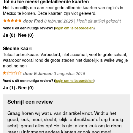
Tot nu toe meest gedetailleerde kaarten
Het is moeilijk om aan zeer gedetailleerde kaarten van regio’s in
Mexico te komen. Deze kaarten zijn vlot geleverd.
door Fred
8 februari 2025 | Heeft dit artikel gekocht
Vond u dit een nuttige review? (
login om te beoordelen
)
Ja (
0
)
Nee (
0
)
-
Slechte kaart
Totaal onbruikbaar. Verouderd, niet accuraat, veel te grote schaal,
waardoor vooral rond de grote steden niet duidelijk is welke weg je
moet nemen
door E.Jansen
3 augustus 2016
Vond u dit een nuttige review? (
login om te beoordelen
)
Ja (
1
)
Nee (
0
)
-
Schrijf een review
Graag horen wij wat u van dit artikel vindt. Vindt u het
goed, leuk, mooi, slecht, lelijk, onbruikbaar of erg handig:
schrijf gerust alles op! Het is niet alleen leuk om te doen
maar u informeert andere klanten er ook nog mee!