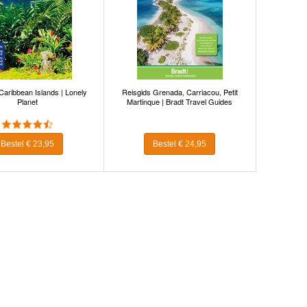
Caribbean Islands | Lonely
Reisgids Grenada, Carriacou, Petit
Planet
Martinque | Bradt Travel Guides
Bestel € 23,95
Bestel € 24,95