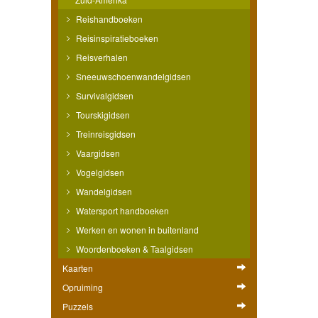
Reishandboeken
Reisinspiratieboeken
Reisverhalen
Sneeuwschoenwandelgidsen
Survivalgidsen
Tourskigidsen
Treinreisgidsen
Vaargidsen
Vogelgidsen
Wandelgidsen
Watersport handboeken
Werken en wonen in buitenland
Woordenboeken & Taalgidsen
Kaarten
Opruiming
Puzzels