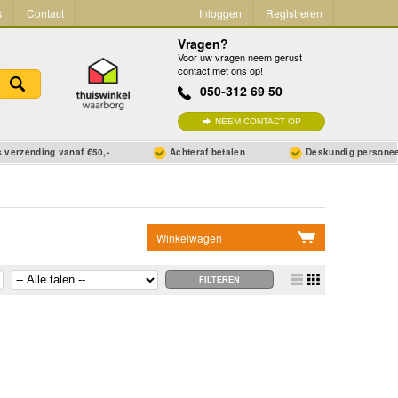
s
Contact
Inloggen
Registreren
Vragen?
Voor uw vragen neem gerust
contact met ons op!
050-312 69 50
NEEM CONTACT OP
 verzending vanaf €50,-
Achteraf betalen
Deskundig persone
Winkelwagen
Geen items in winkelwagen
Ga naar winkelwagen