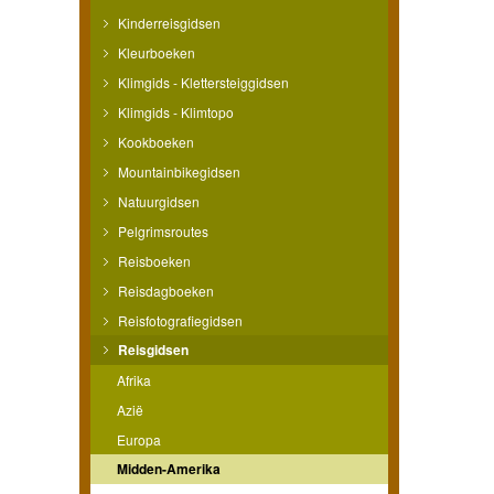
Kinderreisgidsen
Kleurboeken
Klimgids - Klettersteiggidsen
Klimgids - Klimtopo
Kookboeken
Mountainbikegidsen
Natuurgidsen
Pelgrimsroutes
Reisboeken
Reisdagboeken
Reisfotografiegidsen
Reisgidsen
Afrika
Azië
Europa
Midden-Amerika