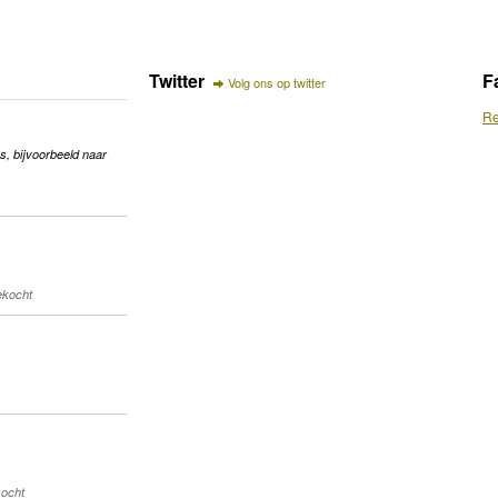
Twitter
F
Volg ons op twitter
Re
s, bijvoorbeeld naar
gekocht
kocht