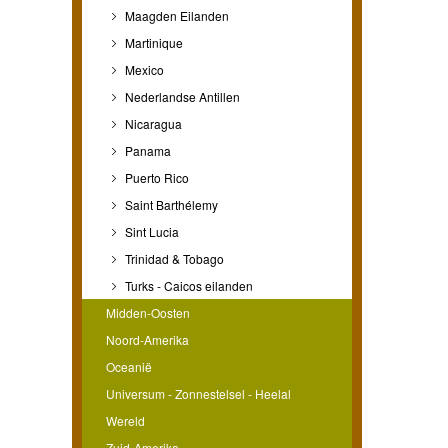
Maagden Eilanden
Martinique
Mexico
Nederlandse Antillen
Nicaragua
Panama
Puerto Rico
Saint Barthélemy
Sint Lucia
Trinidad & Tobago
Turks - Caicos eilanden
Midden-Oosten
Noord-Amerika
Oceanië
Universum - Zonnestelsel - Heelal
Wereld
Zuid-Amerika