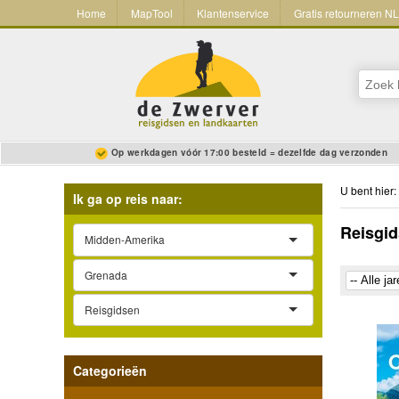
Home
MapTool
Klantenservice
Gratis retourneren N
Op werkdagen vóór 17:00 besteld = dezelfde dag verzonden
U bent hier:
Ik ga op reis naar:
Reisgid
Midden-Amerika
Grenada
Reisgidsen
Categorieën