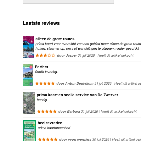
Laatste reviews
alleen de grote routes
prima kaart voor overzicht van een gebied maar alleen de grote route
hutten, staan er op, om zelf wandelingen te plannen minder geschikt
door Jasper
31 juli 2026 | Heeft dit artikel gekocht
Perfect.
Snelle levering.
door Anton Deutekom
31 juli 2026 | Heeft dit artikel 
prima kaart en snelle service van De Zwerver
handig
door Barbara
31 juli 2026 | Heeft dit artikel gekocht
heel tevreden
prima kaartenaanbod
door yvon werniers
30 juli 2026 | Heeft dit artikel ge