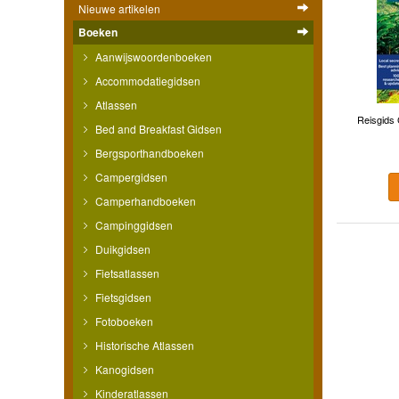
Nieuwe artikelen
Boeken
Aanwijswoordenboeken
Accommodatiegidsen
Atlassen
Reisgids 
Bed and Breakfast Gidsen
Bergsporthandboeken
Campergidsen
Camperhandboeken
Campinggidsen
Duikgidsen
Fietsatlassen
Fietsgidsen
Fotoboeken
Historische Atlassen
Kanogidsen
Kinderatlassen