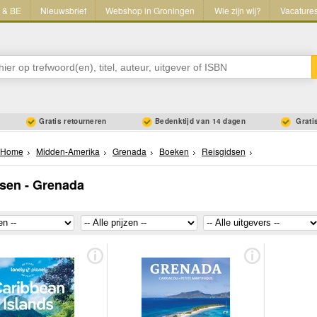
L & BE
Nieuwsbrief
Webshop in Groningen
Wie zijn wij?
Vacature
Gratis retourneren
Bedenktijd van 14 dagen
Gratis
Home
Midden-Amerika
Grenada
Boeken
Reisgidsen
sen - Grenada