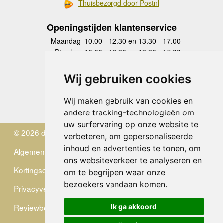
Thuisbezorgd door Postnl
Openingstijden klantenservice
Maandag
10.00 - 12.30 en 13.30 - 17.00
Dinsdag
10.00 - 12.30 en 13.30 - 17.00
Woensdag
10.00 - 12.30 en 13.30 - 17.00
Donderdag
10.00 - 12.30 en 13.30 - 17.00
Wij gebruiken cookies
Vrijdag
10.00 - 12.30 en 13.30 - 17.00
Zaterdag
gesloten
Wij maken gebruik van cookies en
Zondag
gesloten
andere tracking-technologieën om
uw surfervaring op onze website te
© 2026 de Zwerver
verbeteren, om gepersonaliseerde
inhoud en advertenties te tonen, om
Algemene Voorwaarden
ons websiteverkeer te analyseren en
Kortingscode
om te begrijpen waar onze
bezoekers vandaan komen.
Privacyverklaring
Reviewbeleid
Ik ga akkoord