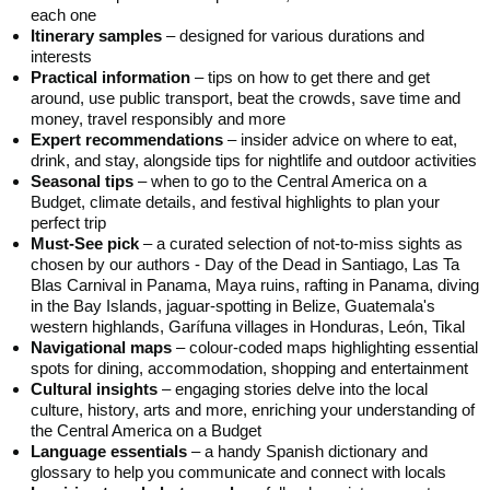
each one
Itinerary samples
– designed for various durations and
interests
Practical information
– tips on how to get there and get
around, use public transport, beat the crowds, save time and
money, travel responsibly and more
Expert recommendations
– insider advice on where to eat,
drink, and stay, alongside tips for nightlife and outdoor activities
Seasonal tips
– when to go to the Central America on a
Budget, climate details, and festival highlights to plan your
perfect trip
Must-See pick
– a curated selection of not-to-miss sights as
chosen by our authors - Day of the Dead in Santiago, Las Ta
Blas Carnival in Panama, Maya ruins, rafting in Panama, diving
in the Bay Islands, jaguar-spotting in Belize, Guatemala's
western highlands, Garífuna villages in Honduras, León, Tikal
Navigational maps
– colour-coded maps highlighting essential
spots for dining, accommodation, shopping and entertainment
Cultural insights
– engaging stories delve into the local
culture, history, arts and more, enriching your understanding of
the Central America on a Budget
Language essentials
– a handy Spanish dictionary and
glossary to help you communicate and connect with locals