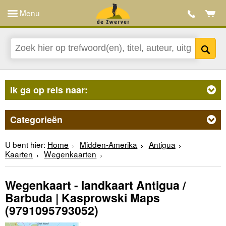
Menu
Ik ga op reis naar:
Categorieën
U bent hier:
Home
Midden-Amerika
Antigua
Kaarten
Wegenkaarten
Wegenkaart - landkaart Antigua /
Barbuda | Kasprowski Maps
(9791095793052)