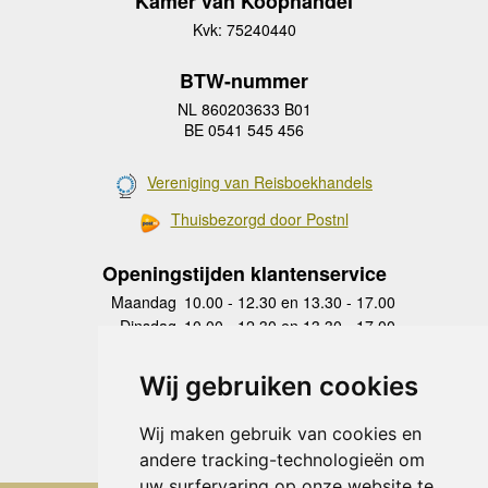
Kamer van Koophandel
Kvk: 75240440
BTW-nummer
NL 860203633 B01
BE 0541 545 456
Vereniging van Reisboekhandels
Thuisbezorgd door Postnl
Openingstijden klantenservice
Maandag
10.00 - 12.30 en 13.30 - 17.00
Dinsdag
10.00 - 12.30 en 13.30 - 17.00
Woensdag
10.00 - 12.30 en 13.30 - 17.00
Donderdag
10.00 - 12.30 en 13.30 - 17.00
Wij gebruiken cookies
Vrijdag
10.00 - 12.30 en 13.30 - 17.00
Zaterdag
gesloten
Wij maken gebruik van cookies en
Zondag
gesloten
andere tracking-technologieën om
uw surfervaring op onze website te