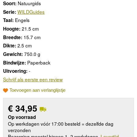
Natuurgids
Soort:
WILDGuides
Serie:
Engels
Taal:
21.5 cm
Hoogte:
15.7 cm
Breedte:
2.5 cm
Dikte:
750.0 g
Gewicht:
Paperback
Bindwijze:
-
Uitvoering:
Schrijf als eerste een review
Toevoegen aan verlanglijstje
€
34,95
Op voorraad
Op werkdagen vóór 17:00 besteld = dezelfde dag
verzonden
Bezorging meestal binnen 1–2 werkdagen.
Levertijd