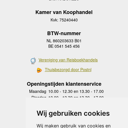
Kamer van Koophandel
Kvk: 75240440
BTW-nummer
NL 860203633 B01
BE 0541 545 456
Vereniging van Reisboekhandels
Thuisbezorgd door Postnl
Openingstijden klantenservice
Maandag
10.00 - 12.30 en 13.30 - 17.00
Dinsdag
10.00 - 12.30 en 13.30 - 17.00
Woensdag
10.00 - 12.30 en 13.30 - 17.00
Donderdag
10.00 - 12.30 en 13.30 - 17.00
Wij gebruiken cookies
Vrijdag
10.00 - 12.30 en 13.30 - 17.00
Zaterdag
gesloten
Wij maken gebruik van cookies en