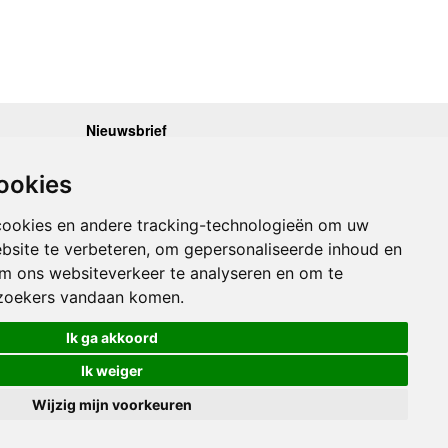
Nieuwsbrief
.30 - 17.00
Op de hoogte blijven van nieuwe reisgidsen,
travelgadgets en kaarten? Geef u op voor onze
.30 - 17.00
ookies
nieuwsbrief. U ontvangt de nieuwsbrief 1x per maand.
.30 - 17.00
.30 - 17.00
Bekijk hier onze laatste nieuwsbrief:
.30 - 17.00
cookies en andere tracking-technologieën om uw
Onze laatste Nieuwsbrief
bsite te verbeteren, om gepersonaliseerde inhoud en
om ons websiteverkeer te analyseren en om te
Inschrijven
zoekers vandaan komen.
Ik ga akkoord
Ik weiger
Wijzig mijn voorkeuren
Links