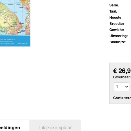
Serie:
Taal:
Hoogte:
Breedte:
Gewicht:
Uitvoering:
Bindwijze:
€
26,
Leverbaar 
Gratis
verz
eeldingen
Inkijkexemplaar