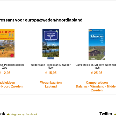
ressant voor europa/zweden/noordlapland
61 Padjelantaleden -
Wegenkaart - landkaart 5 Zweden
Campergids 55 Mit dem Wohnmob
Zwe
Noor
nach
€ 12,95
€ 15,95
€ 25,95
delgidsen
Wegenkaarten
Campergidsen
- Noord Zweden
Lapland
Dalarna - Värmland - Midd
Zweden
ook
Twitter
Volg ons op facebook