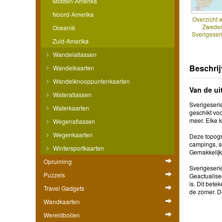
Midden-Amerika
Noord-Amerika
Overzicht 
Zweden
Oceanië
Sverigeseri
Zuid-Amerika
Wandelatlassen
Beschrij
Wandelkaarten
Wandelknooppuntenkaarten
Van de ui
Wateratlassen
Sverigeserie
Waterkaarten
geschikt voo
meer. Elke 
Wegenatlassen
Wegenkaarten
Deze topogra
campings, sc
Wintersportkaarten
Gemakkelijk 
Opruiming
Sverigeseri
Puzzels
Geactualise
is. Dit bet
Travel Gadgets
de zomer. D
Wandkaarten
Wereldbollen