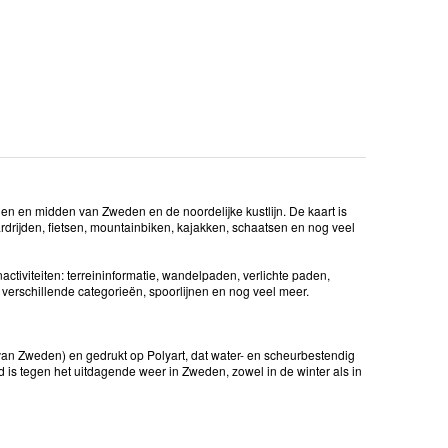
den en midden van Zweden en de noordelijke kustlijn. De kaart is
ardrijden, fietsen, mountainbiken, kajakken, schaatsen en nog veel
activiteiten: terreininformatie, wandelpaden, verlichte paden,
 verschillende categorieën, spoorlijnen en nog veel meer.
van Zweden) en gedrukt op Polyart, dat water- en scheurbestendig
 is tegen het uitdagende weer in Zweden, zowel in de winter als in