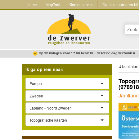
Home
MapTool
Klantenservice
Gratis retourneren N
Op werkdagen vóór 17:00 besteld = dezelfde dag verzonden
U bent hier:
Ik ga op reis naar:
Topogra
Europa
(97891
Jämtland,
Zweden
Lapland - Noord Zweden
Topografische kaarten