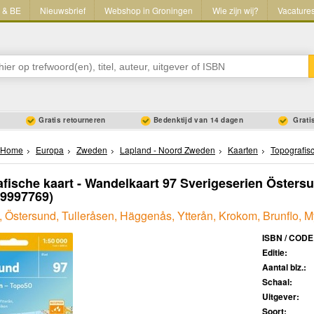
L & BE
Nieuwsbrief
Webshop in Groningen
Wie zijn wij?
Vacature
Gratis retourneren
Bedenktijd van 14 dagen
Gratis
Home
Europa
Zweden
Lapland - Noord Zweden
Kaarten
Topografis
fische kaart - Wandelkaart 97 Sverigeserien Östersu
89997769)
 Östersund, Tulleråsen, Häggenås, Ytterån, Krokom, Brunflo, M
ISBN / CODE
Editie:
Aantal blz.:
Schaal:
Uitgever:
Soort: