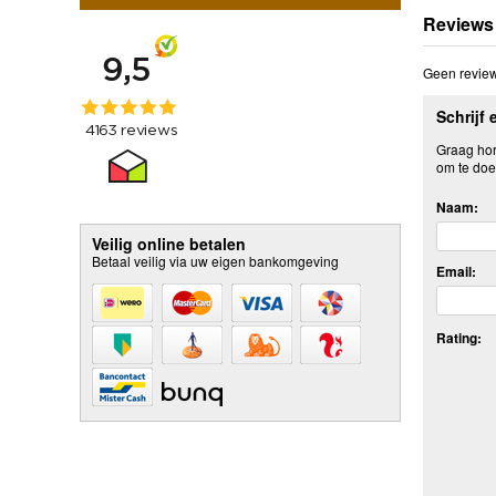
Reviews
Geen review
Schrijf 
Graag hore
om te doe
Naam:
Veilig online betalen
Betaal veilig via uw eigen bankomgeving
Email:
Rating: