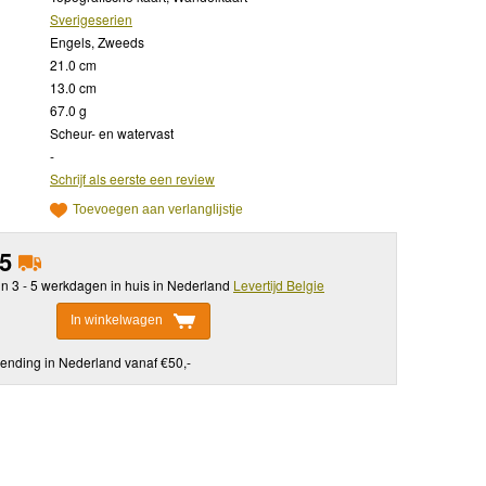
Sverigeserien
Engels, Zweeds
21.0 cm
13.0 cm
67.0 g
Scheur- en watervast
-
Schrijf als eerste een review
Toevoegen aan verlanglijstje
95
in 3 - 5 werkdagen in huis in Nederland
Levertijd Belgie
In winkelwagen
ending in Nederland vanaf €50,-