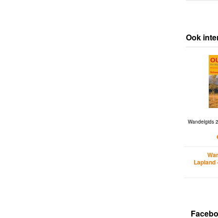
Ook inte
Wandelgids 2
Wan
Lapland 
Faceb