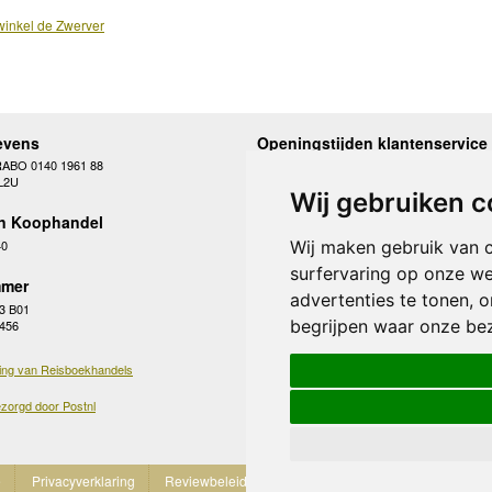
inkel de Zwerver
evens
Openingstijden klantenservice
RABO 0140 1961 88
Maandag
10.00 - 12.30 en 13
L2U
Dinsdag
10.00 - 12.30 en 13
Wij gebruiken c
Woensdag
10.00 - 12.30 en 13
n Koophandel
Donderdag
10.00 - 12.30 en 13
Vrijdag
10.00 - 12.30 en 13
40
Wij maken gebruik van 
Zaterdag
gesloten
surfervaring op onze we
Zondag
gesloten
mer
advertenties te tonen, 
3 B01
begrijpen waar onze be
 456
ing van Reisboekhandels
zorgd door Postnl
e
Privacyverklaring
Reviewbeleid
Cookies
Partnerprogramma