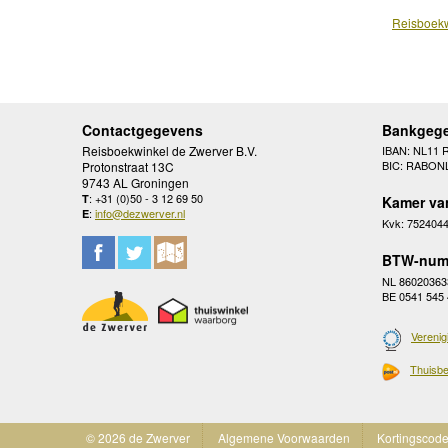
Reisboekw
Contactgegevens
Bankgeg
Reisboekwinkel de Zwerver B.V.
IBAN: NL11 
BIC: RABON
Protonstraat 13C
9743 AL Groningen
: +31 (0)50 - 3 12 69 50
T
Kamer va
:
info@dezwerver.nl
E
Kvk: 752404
BTW-num
NL 86020363
BE 0541 545
Verenig
Thuisbe
© 2026 de Zwerver
Algemene Voorwaarden
Kortingscod