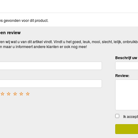
s gevonden voor dit product.
een review
n wij wat u van dit artikel vindt. Vindt u het goed, leuk, mooi, slecht, lelijk, onbruikb
n maar u informeert andere klanten er ook nog mee!
Beschrijf uw 
Review:
☆
☆
☆
☆
☆
Ik accep