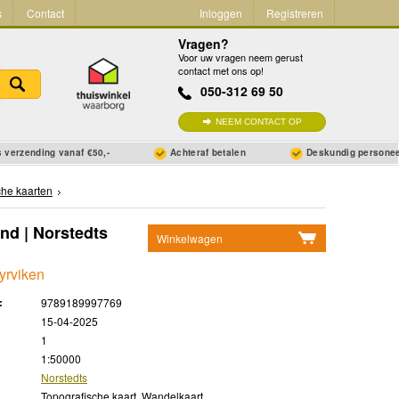
s
Contact
Inloggen
Registreren
Vragen?
Voor uw vragen neem gerust
contact met ons op!
050-312 69 50
NEEM CONTACT OP
 verzending vanaf €50,-
Achteraf betalen
Deskundig persone
che kaarten
nd | Norstedts
Winkelwagen
Geen items in winkelwagen
yrviken
Ga naar winkelwagen
:
9789189997769
15-04-2025
1
1:50000
Norstedts
Topografische kaart, Wandelkaart