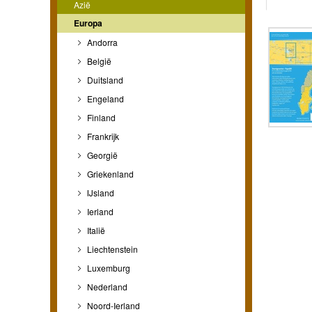
Azië
Europa
Andorra
België
Duitsland
Engeland
Finland
Frankrijk
Georgië
Griekenland
IJsland
Ierland
Italië
Liechtenstein
Luxemburg
Nederland
Noord-Ierland