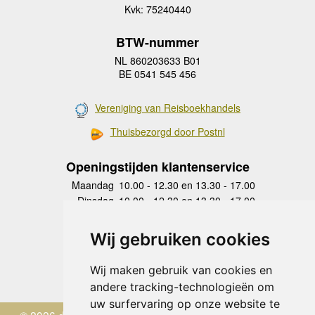
Kvk: 75240440
BTW-nummer
NL 860203633 B01
BE 0541 545 456
Vereniging van Reisboekhandels
Thuisbezorgd door Postnl
Openingstijden klantenservice
Maandag
10.00 - 12.30 en 13.30 - 17.00
Dinsdag
10.00 - 12.30 en 13.30 - 17.00
Woensdag
10.00 - 12.30 en 13.30 - 17.00
Donderdag
10.00 - 12.30 en 13.30 - 17.00
Wij gebruiken cookies
Vrijdag
10.00 - 12.30 en 13.30 - 17.00
Zaterdag
gesloten
Wij maken gebruik van cookies en
Zondag
gesloten
andere tracking-technologieën om
uw surfervaring op onze website te
© 2026 de Zwerver