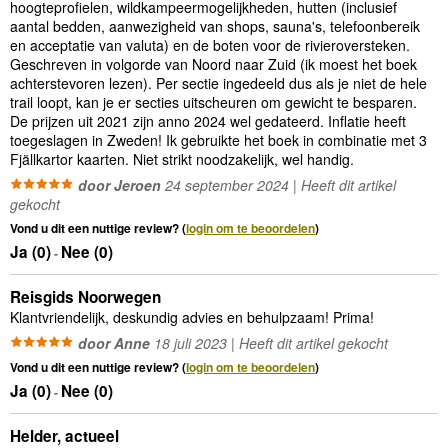
hoogteprofielen, wildkampeermogelijkheden, hutten (inclusief
aantal bedden, aanwezigheid van shops, sauna's, telefoonbereik
en acceptatie van valuta) en de boten voor de rivieroversteken.
Geschreven in volgorde van Noord naar Zuid (ik moest het boek
achterstevoren lezen). Per sectie ingedeeld dus als je niet de hele
trail loopt, kan je er secties uitscheuren om gewicht te besparen.
De prijzen uit 2021 zijn anno 2024 wel gedateerd. Inflatie heeft
toegeslagen in Zweden! Ik gebruikte het boek in combinatie met 3
Fjällkartor kaarten. Niet strikt noodzakelijk, wel handig.
door Jeroen
24 september 2024 | Heeft dit artikel
gekocht
Vond u dit een nuttige review? (
login om te beoordelen
)
Ja (
0
)
Nee (
0
)
-
Reisgids Noorwegen
Klantvriendelijk, deskundig advies en behulpzaam! Prima!
door Anne
18 juli 2023 | Heeft dit artikel gekocht
Vond u dit een nuttige review? (
login om te beoordelen
)
Ja (
0
)
Nee (
0
)
-
Helder, actueel