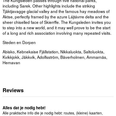
The Kungsleden passes through five national parks,
including Sarek. Other highlights include the striking
Tjäktjavagge glacial valley and the famous hay meadows of
Aktse, perfectly framed by the azure Lájtávrre delta and the
sheer chiselled face of Skierrffe. The Kungsleden invites you
to step into a new world, and it may well prove to be the start
of a long and rich association involving many repeated visits.
Steden en Dorpen
Abisko, Kebnekaise Fjällstation, Nikkaluokta, Saltoluokta,
Kvikkjokk, Jäkkvik, Adolfsström, Bäverholmen, Ammarnäs,
Hemavan
Reviews
Alles dat je nodig hebt!
Alle praktische info die je nodig hebt: routes, (kleine) kaarten,