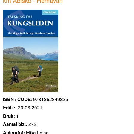
km Abisko - Hemavan
9781852849825
ISBN / CODE:
30-06-2021
Editie:
1
Druk:
272
Aantal blz.:
Mike Laing
Auteur(s):