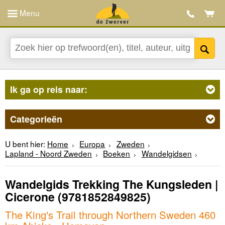
Menu
Ik ga op reis naar:
Categorieën
U bent hier:
Home
Europa
Zweden
Lapland - Noord Zweden
Boeken
Wandelgidsen
Wandelgids Trekking The Kungsleden |
Cicerone
(9781852849825)
The King's Trail through Northern Sweden 460