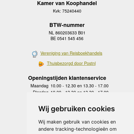
Kamer van Koophandel
Kvk: 75240440
BTW-nummer
NL 860203633 B01
BE 0541 545 456
Vereniging van Reisboekhandels
Thuisbezorgd door Postnl
Openingstijden klantenservice
Maandag
10.00 - 12.30 en 13.30 - 17.00
Dinsdag
10.00 - 12.30 en 13.30 - 17.00
Woensdag
10.00 - 12.30 en 13.30 - 17.00
Donderdag
10.00 - 12.30 en 13.30 - 17.00
Wij gebruiken cookies
Vrijdag
10.00 - 12.30 en 13.30 - 17.00
Zaterdag
gesloten
Wij maken gebruik van cookies en
Zondag
gesloten
andere tracking-technologieën om