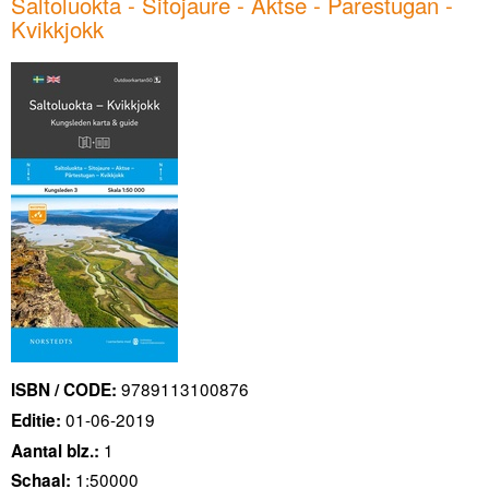
Saltoluokta - Sitojaure - Aktse - Parestugan -
Kvikkjokk
9789113100876
ISBN / CODE:
01-06-2019
Editie:
1
Aantal blz.:
1:50000
Schaal: