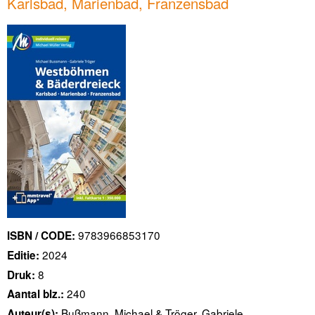
Karlsbad, Marienbad, Franzensbad
9783966853170
ISBN / CODE:
2024
Editie:
8
Druk:
240
Aantal blz.:
Bußmann, Michael & Tröger, Gabriele
Auteur(s):