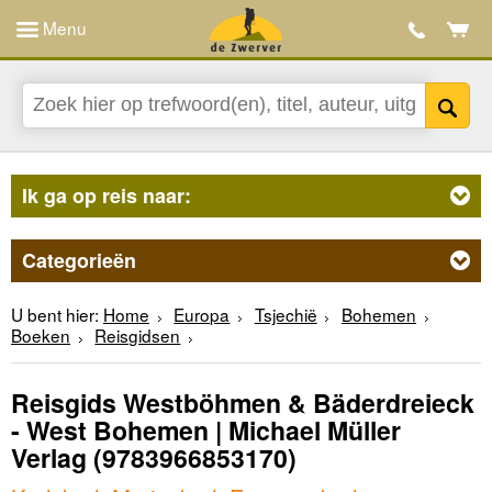
Menu
Ik ga op reis naar:
Categorieën
U bent hier:
Home
Europa
Tsjechië
Bohemen
Boeken
Reisgidsen
Reisgids Westböhmen & Bäderdreieck
- West Bohemen | Michael Müller
Verlag
(9783966853170)