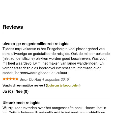
Reviews
uitvoerige en gedetailleerde reisgids
Tijdens mijn vakantie in het Ertsgebergte veel plezier gehad van
deze uitvoerige en gedetailleerde reisgids. Ook de minder bekende
(niet zo toeristische) plekken worden goed beschreven. Was voor
mij heel waardevol i.v.m. het maken van lange wandelingen. En
verder staat deze gids boordevol interessante informatie over
steden, bezienswaardigheden en cultuur.
door Co Aaij
4 augustus 2015
Vond u dit een nuttige review? (
login om te beoordelen
)
Ja (
0
)
Nee (
0
)
-
Uitstekende reisgids
Wij zijn zeer tevreden over het aangeschafte boek. Hoewel het in
het Duits is hetgeen ik natuurlijk wist is het boek overzichtelijk en