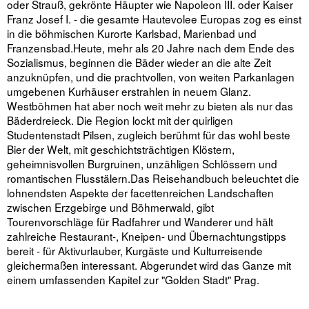
oder Strauß, gekrönte Häupter wie Napoleon III. oder Kaiser
Franz Josef I. - die gesamte Hautevolee Europas zog es einst
in die böhmischen Kurorte Karlsbad, Marienbad und
Franzensbad.Heute, mehr als 20 Jahre nach dem Ende des
Sozialismus, beginnen die Bäder wieder an die alte Zeit
anzuknüpfen, und die prachtvollen, von weiten Parkanlagen
umgebenen Kurhäuser erstrahlen in neuem Glanz.
Westböhmen hat aber noch weit mehr zu bieten als nur das
Bäderdreieck. Die Region lockt mit der quirligen
Studentenstadt Pilsen, zugleich berühmt für das wohl beste
Bier der Welt, mit geschichtsträchtigen Klöstern,
geheimnisvollen Burgruinen, unzähligen Schlössern und
romantischen Flusstälern.Das Reisehandbuch beleuchtet die
lohnendsten Aspekte der facettenreichen Landschaften
zwischen Erzgebirge und Böhmerwald, gibt
Tourenvorschläge für Radfahrer und Wanderer und hält
zahlreiche Restaurant-, Kneipen- und Übernachtungstipps
bereit - für Aktivurlauber, Kurgäste und Kulturreisende
gleichermaßen interessant. Abgerundet wird das Ganze mit
einem umfassenden Kapitel zur "Golden Stadt" Prag.