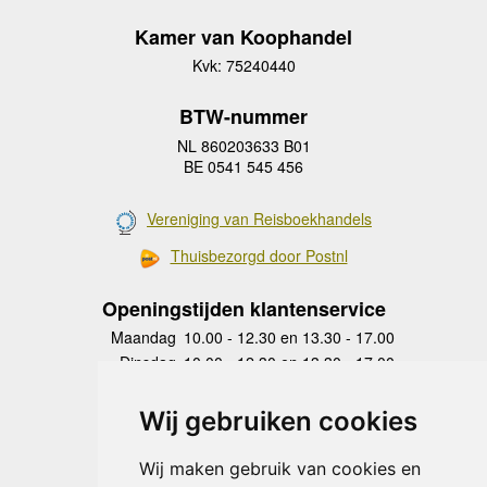
Kamer van Koophandel
Kvk: 75240440
BTW-nummer
NL 860203633 B01
BE 0541 545 456
Vereniging van Reisboekhandels
Thuisbezorgd door Postnl
Openingstijden klantenservice
Maandag
10.00 - 12.30 en 13.30 - 17.00
Dinsdag
10.00 - 12.30 en 13.30 - 17.00
Woensdag
10.00 - 12.30 en 13.30 - 17.00
Donderdag
10.00 - 12.30 en 13.30 - 17.00
Wij gebruiken cookies
Vrijdag
10.00 - 12.30 en 13.30 - 17.00
Zaterdag
gesloten
Wij maken gebruik van cookies en
Zondag
gesloten