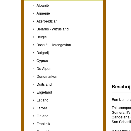
Albanië
Armenië
Azerbeidzjan
Belarus - Witrusland
België
Bosnië - Hercegovina
Bulgarije
Cyprus
De Alpen
Denemarken
Duitsland
Beschrij
Engeland
Een kleinere
Estland
This compact
Faroer
Gomera. It'
Finland
Candelaria a
San Sebasti
Frankrijk
Inside this 