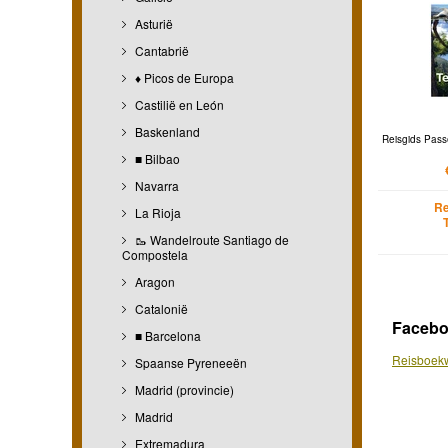
Asturië
Cantabrië
♦ Picos de Europa
Castilië en León
Baskenland
Reisgids Passe
■ Bilbao
Navarra
Re
La Rioja
🥾 Wandelroute Santiago de
Compostela
Aragon
Catalonië
Faceb
■ Barcelona
Reisboekw
Spaanse Pyreneeën
Madrid (provincie)
Madrid
Extremadura