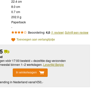
22.4 cm
8.0 cm
0.7 cm
202.0 g
Paperback
-
Beoordeling:
4,0
(1 review)
Schrijf een review
Toevoegen aan verlanglijstje
95
ad
en vóór 17:00 besteld = dezelfde dag verzonden
meestal binnen 1–2 werkdagen.
Levertijd Belgie
In winkelwagen
ending in Nederland vanaf €50,-