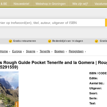
L & BE
Nieuwsbrief
Webshop in Groningen
Wie zijn wij?
Vacature
Gratis retourneren
Bedenktijd van 14 dagen
Gratis
Home
Europa
Spanje
Tenerife
Boeken
Reisgidsen
s Rough Guide Pocket Tenerife and la Gomera | Ro
35291559)
ISBN / CODE
Editie:
Aantal blz.:
Uitgever:
Soort:
Serie:
Taal: