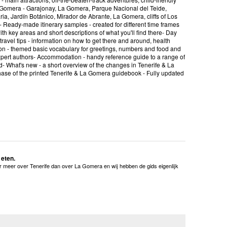
& La Gomera - Garajonay, La Gomera, Parque Nacional del Teide,
, Jardín Botánico, Mirador de Abrante, La Gomera, cliffs of Los
 Ready-made itinerary samples - created for different time frames
th key areas and short descriptions of what you'll find there- Day
l travel tips - information on how to get there and around, health
tion - themed basic vocabulary for greetings, numbers and food and
r expert authors- Accommodation - handy reference guide to a range of
ed- What's new - a short overview of the changes in Tenerife & La
chase of the printed Tenerife & La Gomera guidebook - Fully updated
 eten.
meer over Tenerife dan over La Gomera en wij hebben de gids eigenlijk