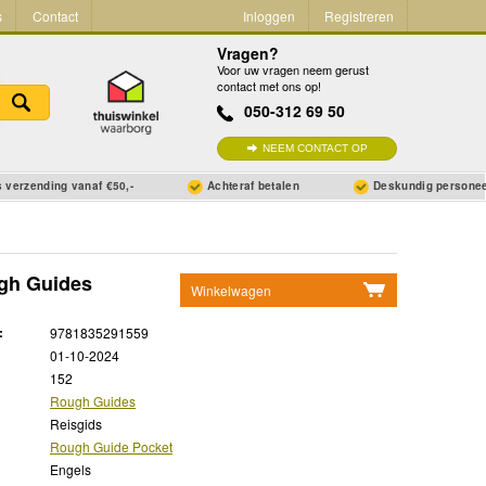
s
Contact
Inloggen
Registreren
Vragen?
Voor uw vragen neem gerust
contact met ons op!
050-312 69 50
NEEM CONTACT OP
 verzending vanaf €50,-
Achteraf betalen
Deskundig persone
ugh Guides
Winkelwagen
Geen items in winkelwagen
:
9781835291559
Ga naar winkelwagen
01-10-2024
152
Rough Guides
Reisgids
Rough Guide Pocket
Engels