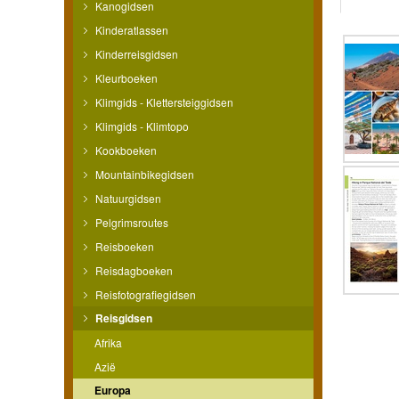
Kanogidsen
Kinderatlassen
Kinderreisgidsen
Kleurboeken
Klimgids - Klettersteiggidsen
Klimgids - Klimtopo
Kookboeken
Mountainbikegidsen
Natuurgidsen
Pelgrimsroutes
Reisboeken
Reisdagboeken
Reisfotografiegidsen
Reisgidsen
Afrika
Azië
Europa