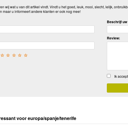
n wij wat u van dit artikel vindt. Vindt u het goed, leuk, mooi, slecht, lelijk, onbruikb
n maar u informeert andere klanten er ook nog mee!
Beschrijf uw 
Review:
☆
☆
☆
☆
☆
Ik accep
ressant voor europa/spanje/tenerife