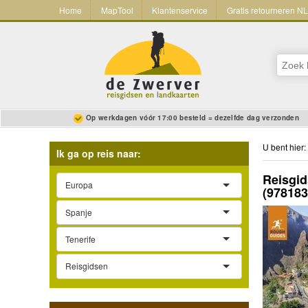
Home
MapTool
Klantenservice
Gratis retourneren N
Op werkdagen vóór 17:00 besteld = dezelfde dag verzonden
U bent hier:
Ik ga op reis naar:
Reisgid
Europa
(97818
Spanje
Tenerife
Reisgidsen