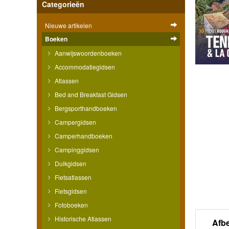
Categorieën
Nieuwe artikelen
Boeken
Aanwijswoordenboeken
Accommodatiegidsen
Atlassen
Bed and Breakfast Gidsen
Bergsporthandboeken
Campergidsen
Camperhandboeken
Campinggidsen
Duikgidsen
Fietsatlassen
Fietsgidsen
Fotoboeken
Historische Atlassen
Afb