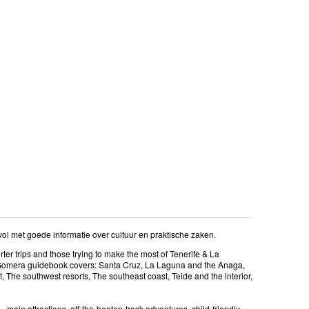
vol met goede informatie over cultuur en praktische zaken.
ter trips and those trying to make the most of Tenerife & La
La Gomera guidebook covers: Santa Cruz, La Laguna and the Anaga,
The southwest resorts, The southeast coast, Teide and the interior,
 main attractions, off-the-beaten-track adventures, child-friendly