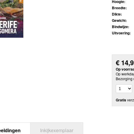
Hoogte:
Breedte:
Dikte:
Gewicht:
Bindwijze:
Uitvoering:
€
14,
Op voorra
Op werkdag
Bezorging 
Gratis
verz
eeldingen
Inkijkexemplaar