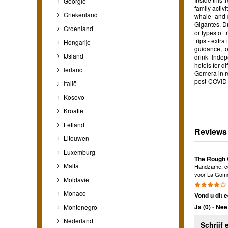
Georgië
family activ
Griekenland
whale- and 
Gigantes, Dr
Groenland
or types of 
trips - extr
Hongarije
guidance, to
IJsland
drink- Indep
hotels for d
Ierland
Gomera in re
post-COVID
Italië
Kosovo
Kroatië
Letland
Reviews
Litouwen
Luxemburg
The Rough G
Malta
Handzame, co
voor La Gome
Moldavië
Monaco
Vond u dit e
Ja (
0
)
-
Nee 
Montenegro
Nederland
Schrijf 