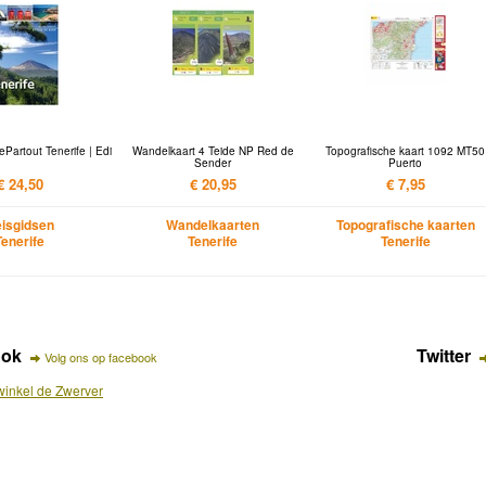
Partout Tenerife | Edi
Wandelkaart 4 Teide NP Red de
Topografische kaart 1092 MT50
Sender
Puerto
€ 24,50
€ 20,95
€ 7,95
isgidsen
Wandelkaarten
Topografische kaarten
Tenerife
Tenerife
Tenerife
ook
Twitter
Volg ons op facebook
inkel de Zwerver