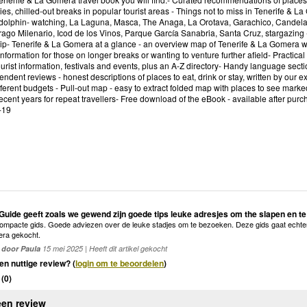
ities, chilled-out breaks in popular tourist areas - Things not to miss in Tenerife 
dolphin- watching, La Laguna, Masca, The Anaga, La Orotava, Garachico, Candelaria
ago Milenario, Icod de los Vinos, Parque García Sanabria, Santa Cruz, stargazing -
trip- Tenerife & La Gomera at a glance - an overview map of Tenerife & La Gomera wi
a information for those on longer breaks or wanting to venture further afield- Practica
urist information, festivals and events, plus an A-Z directory- Handy language sec
endent reviews - honest descriptions of places to eat, drink or stay, written by ou
ifferent budgets - Pull-out map - easy to extract folded map with places to see mark
cent years for repeat travellers- Free download of the eBook - available after pur
-19
uide geeft zoals we gewend zijn goede tips leuke adresjes om the slapen en te
mpacte gids. Goede adviezen over de leuke stadjes om te bezoeken. Deze gids gaat echter 
ra gekocht.
door Paula
15 mei 2025 | Heeft dit artikel gekocht
en nuttige review? (
login om te beoordelen
)
(
0
)
een review