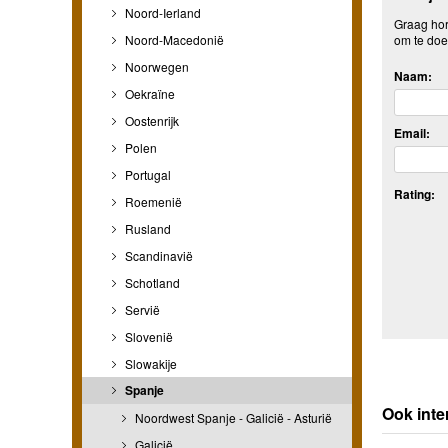
Noord-Ierland
Graag hore
Noord-Macedonië
om te doe
Noorwegen
Naam:
Oekraïne
Oostenrijk
Email:
Polen
Portugal
Rating:
Roemenië
Rusland
Scandinavië
Schotland
Servië
Slovenië
Slowakije
Spanje
Ook inte
Noordwest Spanje - Galicië - Asturië
Galicië