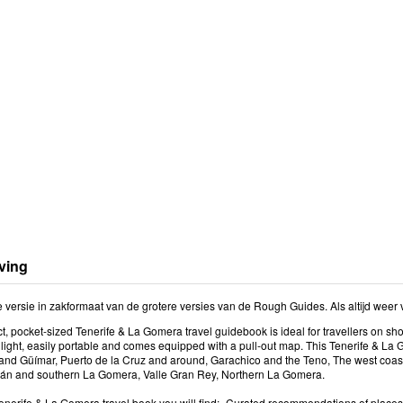
ving
 versie in zakformaat van de grotere versies van de Rough Guides. Als altijd weer 
, pocket-sized Tenerife & La Gomera travel guidebook is ideal for travellers on shor
s light, easily portable and comes equipped with a pull-out map. This Tenerife & 
nd Güímar, Puerto de la Cruz and around, Garachico and the Teno, The west coast, 
án and southern La Gomera, Valle Gran Rey, Northern La Gomera.
Tenerife & La Gomera travel book you will find:- Curated recommendations of places -