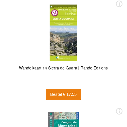
Wandelkaart 14 Sierra de Guara | Rando Editions
Bestel € 17,95