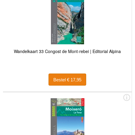
Wandelkaart 33 Congost de Mont-rebei | Editorial Alpina
Bestel € 17,95