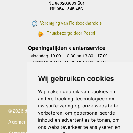
NL 860203633 B01
BE 0541 545 456
Vereniging van Reisboekhandels
Thuisbezorgd door Postnl
Openingstijden klantenservice
Maandag
10.00 - 12.30 en 13.30 - 17.00
Dinsdag
10.00 - 12.30 en 13.30 - 17.00
Woensdag
10.00 - 12.30 en 13.30 - 17.00
Donderdag
10.00 - 12.30 en 13.30 - 17.00
Wij gebruiken cookies
Vrijdag
10.00 - 12.30 en 13.30 - 17.00
Zaterdag
gesloten
Wij maken gebruik van cookies en
Zondag
gesloten
andere tracking-technologieën om
uw surfervaring op onze website te
© 2026 de Zwerver
verbeteren, om gepersonaliseerde
inhoud en advertenties te tonen, om
Algemene Voorwaarden
ons websiteverkeer te analyseren en
Kortingscode