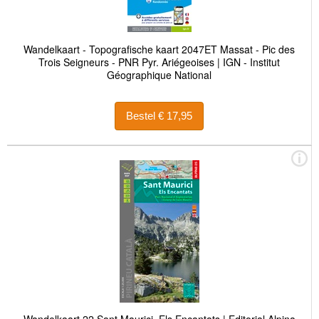
Wandelkaart - Topografische kaart 2047ET Massat - Pic des
Trois Seigneurs - PNR Pyr. Ariégeoises | IGN - Institut
Géographique National
Bestel € 17,95
Wandelkaart 22 Sant Maurici, Els Encantats | Editorial Alpina