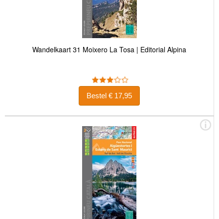
Wandelkaart 31 Moixero La Tosa | Editorial Alpina
Bestel € 17,95