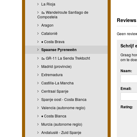
La Rioja
🥾 Wandelroute Santiago de
Compostela
Reviews
Aragon
Catalonië
Geen review
♦ Costa Brava
Schrijf 
Spaanse Pyreneeën
Graag hore
🥾 GR-11 La Senda Trektocht
om te doe
Madrid (provincie)
Naam:
Extremadura
Castilla-La Mancha
Email:
Centraal Spanje
Spanje oost - Costa Blanca
Rating:
Valencia (autonome regio)
♦ Costa Blanca
Murcia (autonome regio)
Andalusië - Zuid Spanje