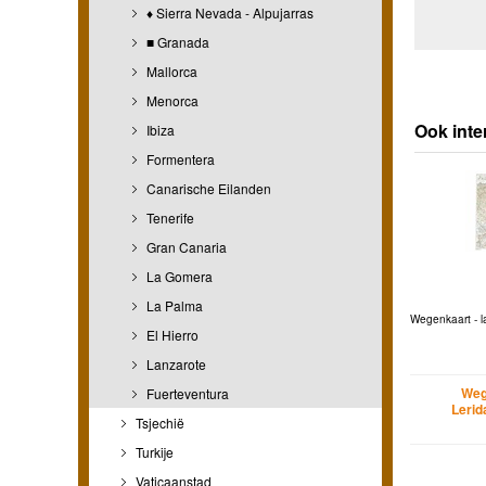
♦ Sierra Nevada - Alpujarras
■ Granada
Mallorca
Menorca
Ook inte
Ibiza
Formentera
Canarische Eilanden
Tenerife
Gran Canaria
La Gomera
La Palma
Wegenkaart - l
El Hierro
Lanzarote
Weg
Fuerteventura
Lerid
Tsjechië
Turkije
Vaticaanstad