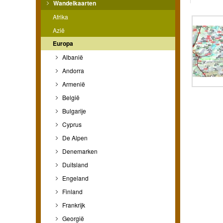
Wandelkaarten
Afrika
Azië
Europa
Albanië
Andorra
Armenië
België
Bulgarije
Cyprus
De Alpen
Denemarken
Duitsland
Engeland
Finland
Frankrijk
Georgië