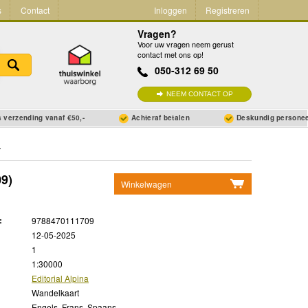
s
Contact
Inloggen
Registreren
Vragen?
Voor uw vragen neem gerust
contact met ons op!
050-312 69 50
NEEM CONTACT OP
 verzending vanaf €50,-
Achteraf betalen
Deskundig persone
9)
Winkelwagen
Geen items in winkelwagen
:
9788470111709
Ga naar winkelwagen
12-05-2025
1
1:30000
Editorial Alpina
Wandelkaart
Engels, Frans, Spaans