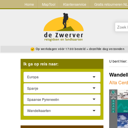
Home
MapTool
Klantenservice
Gratis retourneren N
Op werkdagen vóór 17:00 besteld = dezelfde dag verzonden
U bent hier:
Ik ga op reis naar:
Wandelka
Europa
Alta Cerd
Spanje
Spaanse Pyreneeën
Wandelkaarten