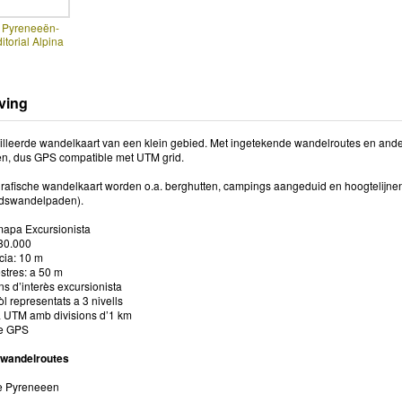
t Pyreneeën-
torial Alpina
ving
illeerde wandelkaart van een klein gebied. Met ingetekende wandelroutes en andere
n, dus GPS compatible met UTM grid.
rafische wandelkaart worden o.a. berghutten, campings aangeduid en hoogtelijn
ndswandelpaden).
 mapa Excursionista
 30.000
cia: 10 m
stres: a 50 m
ns d’interès excursionista
òl representats a 3 nivells
a UTM amb divisions d’1 km
le GPS
 wandelroutes
e Pyreneeen