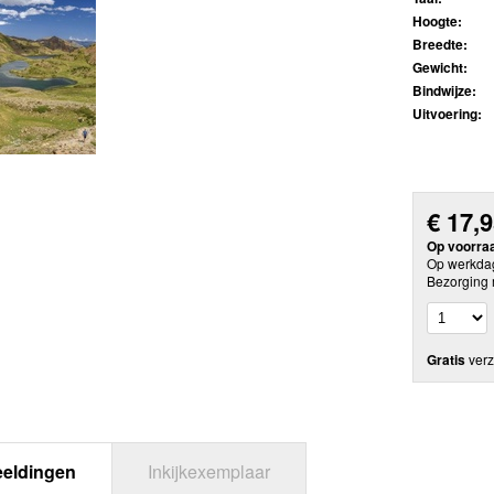
Hoogte:
Breedte:
Gewicht:
Bindwijze:
Uitvoering:
€
17,
Op voorra
Op werkdag
Bezorging 
Gratis
verz
eeldingen
Inkijkexemplaar