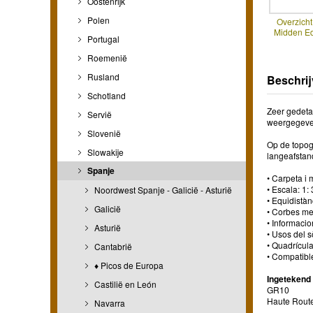
Oostenrijk
Polen
Overzich
Midden Edi
Portugal
Roemenië
Rusland
Beschrij
Schotland
Zeer gedeta
Servië
weergegeve
Slovenië
Op de topog
Slowakije
langeafsta
Spanje
• Carpeta i
• Escala: 1:
Noordwest Spanje - Galicië - Asturië
• Equidistàn
Galicië
• Corbes me
• Informacio
Asturië
• Usos del s
• Quadrícul
Cantabrië
• Compatib
♦ Picos de Europa
Ingetekend
Castilië en León
GR10
Haute Rout
Navarra