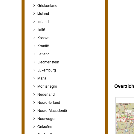
Griekenland
IJsland
Ierland
Italië
Kosovo
Kroatië
Letland
Liechtenstein
Luxemburg
Malta
Overzich
Montenegro
Nederland
Noord-Ierland
Noord-Macedonië
Noorwegen
Oekraïne