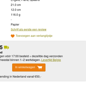
21.0 cm
12.0 cm
116.0 g
-
Papier
Schrijf als eerste een review
Toevoegen aan verlanglijstje
95
ad
en vóór 17:00 besteld = dezelfde dag verzonden
meestal binnen 1–2 werkdagen.
Levertijd Belgie
In winkelwagen
ending in Nederland vanaf €50,-