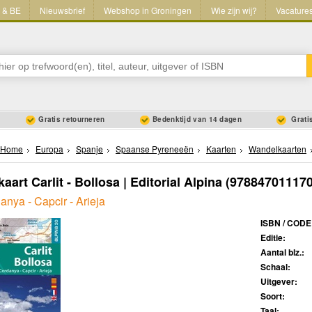
L & BE
Nieuwsbrief
Webshop in Groningen
Wie zijn wij?
Vacature
Gratis retourneren
Bedenktijd van 14 dagen
Gratis
Home
Europa
Spanje
Spaanse Pyreneeën
Kaarten
Wandelkaarten
art Carlit - Bollosa | Editorial Alpina
(978847011170
anya - Capcir - Arieja
ISBN / CODE
Editie:
Aantal blz.:
Schaal:
Uitgever:
Soort:
Taal: