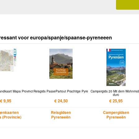
ressant voor europa/spanje/spaanse-pyreneeen
andkaart Mapa Provinci
Reisgids PassePartout Prachtige Pyre
Campergids 20 Mit dem Wohnmob
durc
€ 9,95
€ 24,50
€ 25,95
enkaarten
Reisgidsen
Campergidsen
a (Provincie)
Pyreneeën
Pyreneeën