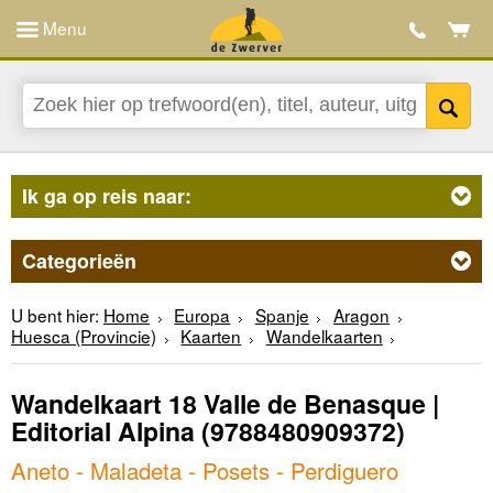
Menu
Ik ga op reis naar:
Categorieën
U bent hier:
Home
Europa
Spanje
Aragon
Huesca (Provincie)
Kaarten
Wandelkaarten
Wandelkaart 18 Valle de Benasque |
Editorial Alpina
(9788480909372)
Aneto - Maladeta - Posets - Perdiguero