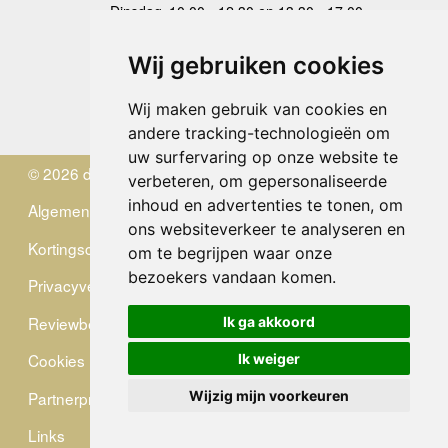
Dinsdag
10.00 - 12.30 en 13.30 - 17.00
Woensdag
10.00 - 12.30 en 13.30 - 17.00
Donderdag
10.00 - 12.30 en 13.30 - 17.00
Wij gebruiken cookies
Vrijdag
10.00 - 12.30 en 13.30 - 17.00
Zaterdag
gesloten
Wij maken gebruik van cookies en
Zondag
gesloten
andere tracking-technologieën om
uw surfervaring op onze website te
© 2026 de Zwerver
verbeteren, om gepersonaliseerde
inhoud en advertenties te tonen, om
Algemene Voorwaarden
ons websiteverkeer te analyseren en
Kortingscode
om te begrijpen waar onze
bezoekers vandaan komen.
Privacyverklaring
Reviewbeleid
Ik ga akkoord
Cookies
Ik weiger
Partnerprogramma
Wijzig mijn voorkeuren
Links