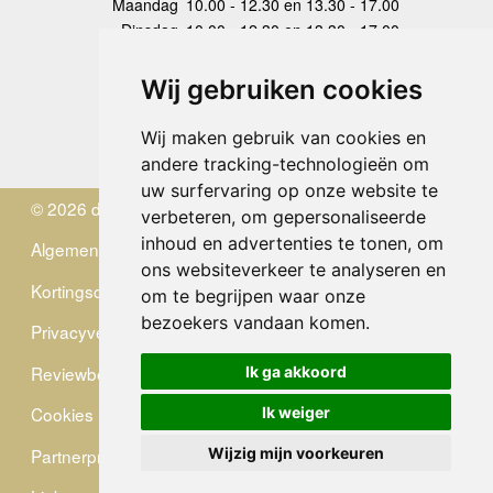
Maandag
10.00 - 12.30 en 13.30 - 17.00
Dinsdag
10.00 - 12.30 en 13.30 - 17.00
Woensdag
10.00 - 12.30 en 13.30 - 17.00
Donderdag
10.00 - 12.30 en 13.30 - 17.00
Wij gebruiken cookies
Vrijdag
10.00 - 12.30 en 13.30 - 17.00
Zaterdag
gesloten
Wij maken gebruik van cookies en
Zondag
gesloten
andere tracking-technologieën om
uw surfervaring op onze website te
© 2026 de Zwerver
verbeteren, om gepersonaliseerde
inhoud en advertenties te tonen, om
Algemene Voorwaarden
ons websiteverkeer te analyseren en
Kortingscode
om te begrijpen waar onze
bezoekers vandaan komen.
Privacyverklaring
Reviewbeleid
Ik ga akkoord
Cookies
Ik weiger
Partnerprogramma
Wijzig mijn voorkeuren