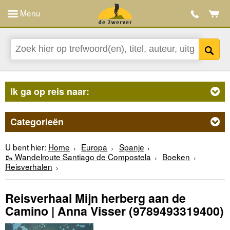
Menu
Ik ga op reis naar:
Categorieën
U bent hier:
Home
Europa
Spanje
🥾 Wandelroute Santiago de Compostela
Boeken
Reisverhalen
Reisverhaal Mijn herberg aan de
Camino | Anna Visser
(9789493319400)