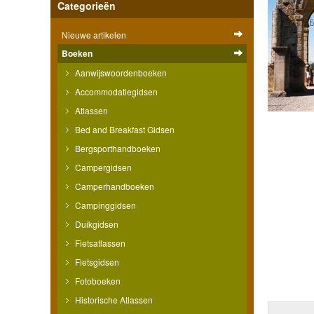
Categorieën
Nieuwe artikelen
Boeken
Aanwijswoordenboeken
Accommodatiegidsen
Atlassen
Bed and Breakfast Gidsen
Bergsporthandboeken
Campergidsen
Camperhandboeken
Campinggidsen
Duikgidsen
Fietsatlassen
Fietsgidsen
Fotoboeken
Historische Atlassen