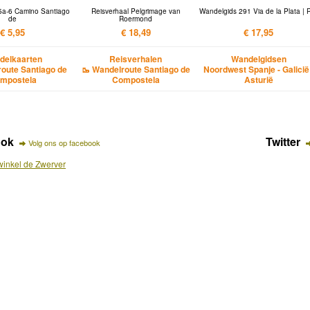
5a-6 Camino Santiago
Reisverhaal Pelgrimage van
Wandelgids 291 Via de la Plata | 
de
Roermond
€ 5,95
€ 18,49
€ 17,95
delkaarten
Reisverhalen
Wandelgidsen
route Santiago de
🥾 Wandelroute Santiago de
Noordwest Spanje - Galicië
mpostela
Compostela
Asturië
ook
Twitter
Volg ons op facebook
inkel de Zwerver