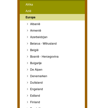
Afrika
Azië
Europa
Albanië
Armenië
Azerbeidzjan
Belarus - Witrusland
België
Bosnië - Hercegovina
Bulgarije
De Alpen
Denemarken
Duitsland
Engeland
Estland
Finland