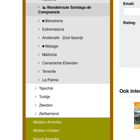
Email:
🥾 Wandelroute Santiago de
Compostela
■ Barcelona
Rating:
Extremadura
Andalusië - Zuid Spanje
■ Malaga
Mallorca
Canarische Eilanden
Tenerife
La Palma
Tsjechië
Ook inte
Turkije
Zweden
Zwitserland
Midden-Amerika
Midden-Oosten
Noord-Amerika