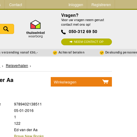
s
Contact
Inloggen
Registreren
Vragen?
Voor uw vragen neem gerust
contact met ons op!
050-312 69 50
NEEM CONTACT OP
 verzending vanaf €50,-
Achteraf betalen
Deskundig persone
n
Reisverhalen
der Aa
Winkelwagen
Geen items in winkelwagen
Ga naar winkelwagen
:
9789402138511
05-01-2016
1
122
Ed van der Aa
Brave New Books