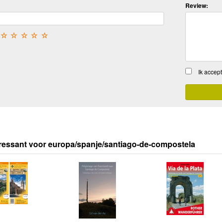
Review:
☆
☆
☆
☆
☆
Ik accep
ressant voor europa/spanje/santiago-de-compostela