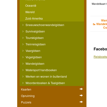
Wandelkaart 
Oceanië
Wereld
Zuid-Amerika
Wan
🥾 Wandel
Sneeuwschoenwandelgidsen
Co
Survivalgidsen
Tourskigidsen
Treinreisgidsen
Faceb
Vaargidsen
Reisboekw
Vogelgidsen
Wandelgidsen
Watersport handboeken
Werken en wonen in buitenland
Woordenboeken & Taalgidsen
Kaarten
Opruiming
Puzzels