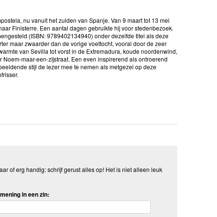
stela, nu vanuit het zuiden van Spanje. Van 9 maart tot 13 mei
naar Finisterre. Een aantal dagen gebruikte hij voor stedenbezoek.
amengesteld (ISBN: 9789402134940) onder dezelfde titel als deze
rter maar zwaarder dan de vorige voettocht, vooral door de zeer
armte van Sevilla tot vorst in de Extremadura, koude noordenwind,
aar Noem-maar-een-zijstraat. Een even inspirerend als ontroerend
beeldende stijl de lezer mee te nemen als metgezel op deze
frisser.
aar of erg handig: schrijf gerust alles op! Het is niet alleen leuk
mening in een zin: