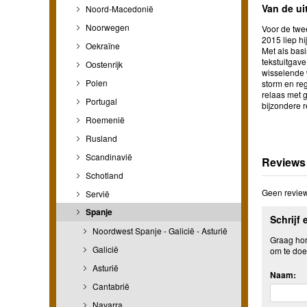
Van de ui
Noord-Macedonië
Noorwegen
Voor de twe
2015 liep hi
Oekraïne
Met als bas
tekstuitgav
Oostenrijk
wisselende 
Polen
storm en reg
relaas met 
Portugal
bijzondere r
Roemenië
Rusland
Scandinavië
Reviews
Schotland
Geen review
Servië
Spanje
Schrijf 
Noordwest Spanje - Galicië - Asturië
Graag hore
Galicië
om te doe
Asturië
Naam:
Cantabrië
Navarra