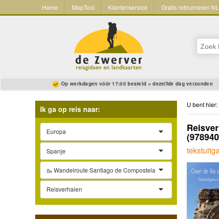
Home
MapTool
Klantenservice
Gratis retourneren N
Op werkdagen vóór 17:00 besteld = dezelfde dag verzonden
U bent hier:
Ik ga op reis naar:
Reisver
Europa
(97894
tekstuitg
Spanje
🥾 Wandelroute Santiago de Compostela
Reisverhalen