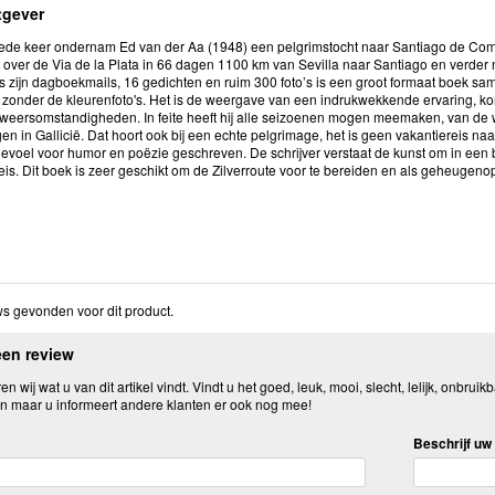
tgever
ede keer ondernam Ed van der Aa (1948) een pelgrimstocht naar Santiago de Compo
j over de Via de la Plata in 66 dagen 1100 km van Sevilla naar Santiago en verder 
is zijn dagboekmails, 16 gedichten en ruim 300 foto’s is een groot formaat boek s
e zonder de kleurenfoto's. Het is de weergave van een indrukwekkende ervaring, ko
weersomstandigheden. In feite heeft hij alle seizoenen mogen meemaken, van de w
en in Gallicië. Dat hoort ook bij een echte pelgrimage, het is geen vakantiereis n
gevoel voor humor en poëzie geschreven. De schrijver verstaat de kunst om in een 
eis. Dit boek is zeer geschikt om de Zilverroute voor te bereiden en als geheugenop
s gevonden voor dit product.
een review
n wij wat u van dit artikel vindt. Vindt u het goed, leuk, mooi, slecht, lelijk, onbruikb
n maar u informeert andere klanten er ook nog mee!
Beschrijf uw 