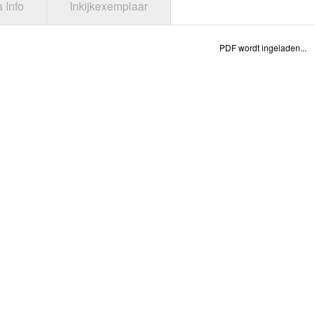
a Info
Inkijkexemplaar
PDF wordt ingeladen...