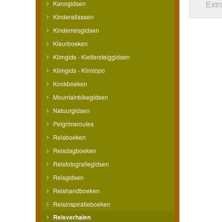
Extr
Kanogidsen
Kinderatlassen
Kinderreisgidsen
Kleurboeken
Klimgids - Klettersteiggidsen
Klimgids - Klimtopo
Kookboeken
Mountainbikegidsen
Natuurgidsen
Pelgrimsroutes
Reisboeken
Reisdagboeken
Reisfotografiegidsen
Reisgidsen
Reishandboeken
Reisinspiratieboeken
Reisverhalen