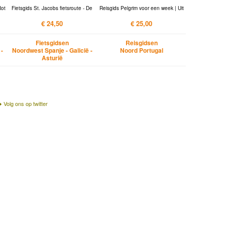
Rot
Fietsgids St. Jacobs fietsroute - De
Reisgids Pelgrim voor een week | Uit
€ 24,50
€ 25,00
Fietsgidsen
Reisgidsen
 -
Noordwest Spanje - Galicië -
Noord Portugal
Asturië
Volg ons op twitter