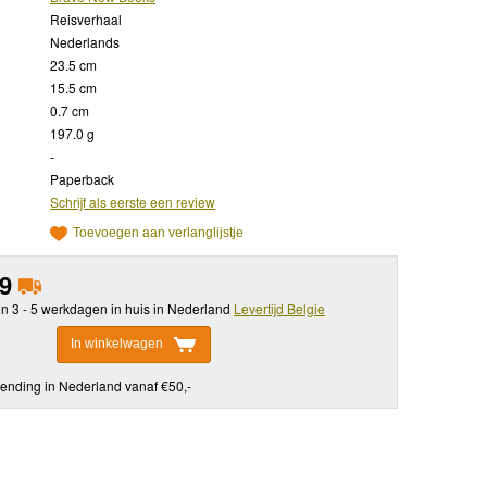
Reisverhaal
Nederlands
23.5 cm
15.5 cm
0.7 cm
197.0 g
-
Paperback
Schrijf als eerste een review
Toevoegen aan verlanglijstje
49
in 3 - 5 werkdagen in huis in Nederland
Levertijd Belgie
In winkelwagen
ending in Nederland vanaf €50,-