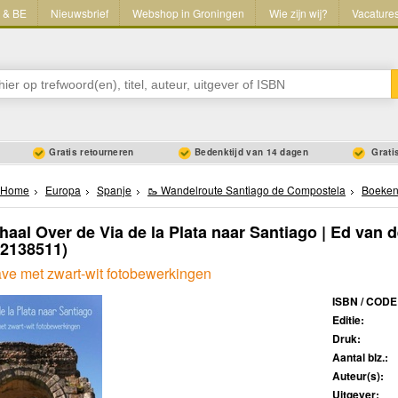
L & BE
Nieuwsbrief
Webshop in Groningen
Wie zijn wij?
Vacature
Gratis retourneren
Bedenktijd van 14 dagen
Gratis
Home
Europa
Spanje
🥾 Wandelroute Santiago de Compostela
Boeke
haal Over de Via de la Plata naar Santiago | Ed van 
02138511)
ave met zwart-wit fotobewerkingen
ISBN / CODE
Editie:
Druk:
Aantal blz.:
Auteur(s):
Uitgever: