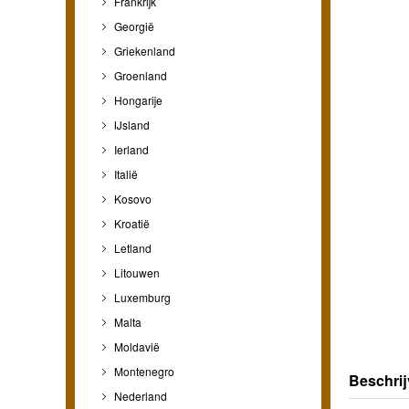
Frankrijk
Georgië
Griekenland
Groenland
Hongarije
IJsland
Ierland
Italië
Kosovo
Kroatië
Letland
Litouwen
Luxemburg
Malta
Moldavië
Montenegro
Beschrij
Nederland