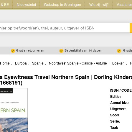
L & BE
Nieuwsbrief
Webshop in Groningen
Wie zijn wij?
Vacature
Gratis retourneren
Bedenktijd van 14 dagen
Gratis
Home
Europa
Spanje
Noordwest Spanje - Galicië - Asturië
Boeken
R
s Eyewitness Travel Northern Spain | Dorling Kinder
41668191)
ISBN / CODE
Editie:
Aantal blz.:
Uitgever:
Soort:
Serie:
Taal: