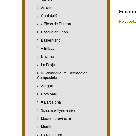
Asturië
Faceb
Cantabrië
Reisboekw
♦ Picos de Europa
Castilië en León
Baskenland
■ Bilbao
Navarra
La Rioja
🥾 Wandelroute Santiago de
Compostela
Aragon
Catalonië
■ Barcelona
Spaanse Pyreneeën
Madrid (provincie)
Madrid
Extremadura