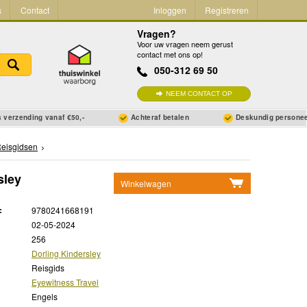
s
Contact
Inloggen
Registreren
Vragen?
Voor uw vragen neem gerust
contact met ons op!
050-312 69 50
NEEM CONTACT OP
 verzending vanaf €50,-
Achteraf betalen
Deskundig persone
eisgidsen
sley
Winkelwagen
Geen items in winkelwagen
:
9780241668191
Ga naar winkelwagen
02-05-2024
256
Dorling Kindersley
Reisgids
Eyewitness Travel
Engels