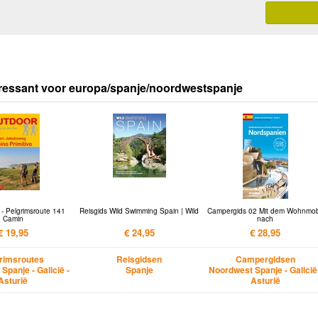
ressant voor europa/spanje/noordwestspanje
- Pelgrimsroute 141
Reisgids Wild Swimming Spain | Wild
Campergids 02 Mit dem Wohnmob
Camin
nach
€ 19,95
€ 24,95
€ 28,95
rimsroutes
Reisgidsen
Campergidsen
Spanje - Galicië -
Spanje
Noordwest Spanje - Galicië
Asturië
Asturië