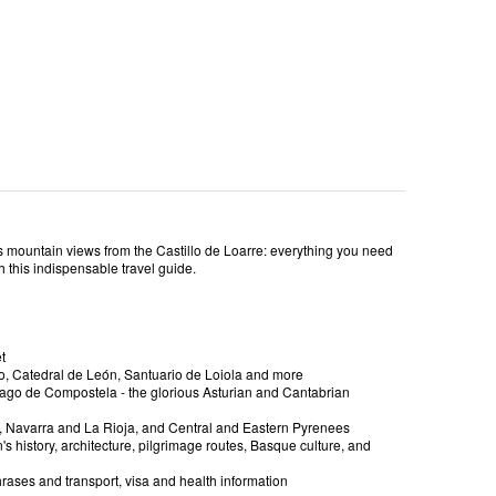
 mountain views from the Castillo de Loarre: everything you need
h this indispensable travel guide.
t
ao, Catedral de León, Santuario de Loiola and more
tiago de Compostela - the glorious Asturian and Cantabrian
ry, Navarra and La Rioja, and Central and Eastern Pyrenees
's history, architecture, pilgrimage routes, Basque culture, and
phrases and transport, visa and health information