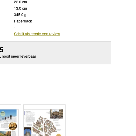
22.0 cm
13.0 cm
345.0 g
Paperback
-
Schrijf als eerste een review
95
, nooit meer leverbaar