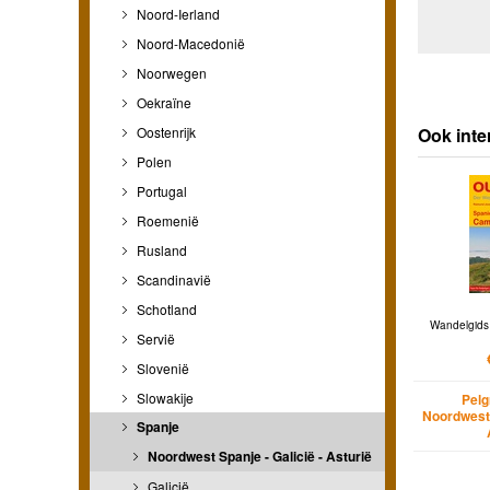
Noord-Ierland
Noord-Macedonië
Noorwegen
Oekraïne
Oostenrijk
Ook inte
Polen
Portugal
Roemenië
Rusland
Scandinavië
Schotland
Wandelgids 
Servië
Slovenië
Slowakije
Pelg
Noordwest 
Spanje
Noordwest Spanje - Galicië - Asturië
Galicië