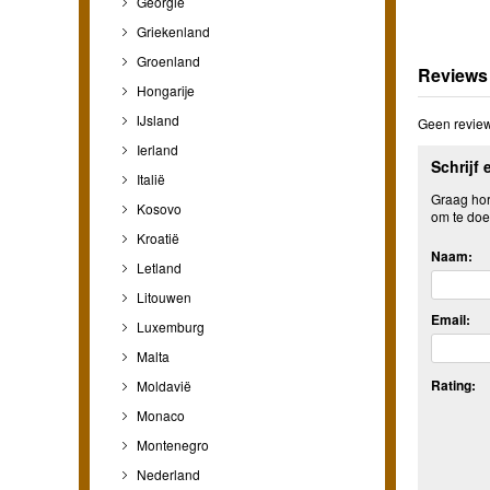
Georgië
Griekenland
Groenland
Reviews
Hongarije
IJsland
Geen review
Ierland
Schrijf 
Italië
Graag hore
Kosovo
om te doe
Kroatië
Naam:
Letland
Litouwen
Email:
Luxemburg
Malta
Rating:
Moldavië
Monaco
Montenegro
Nederland