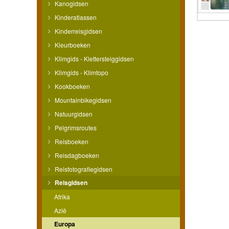
Kanogidsen
Kinderatlassen
Kinderreisgidsen
Kleurboeken
Klimgids - Klettersteiggidsen
Klimgids - Klimtopo
Kookboeken
Mountainbikegidsen
Natuurgidsen
Pelgrimsroutes
Reisboeken
Reisdagboeken
Reisfotografiegidsen
Reisgidsen
Afrika
Azië
Europa