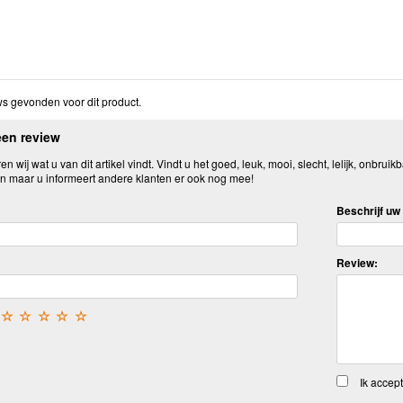
s gevonden voor dit product.
een review
n wij wat u van dit artikel vindt. Vindt u het goed, leuk, mooi, slecht, lelijk, onbruikb
n maar u informeert andere klanten er ook nog mee!
Beschrijf uw 
Review:
☆
☆
☆
☆
☆
Ik accep