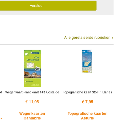
Alle gerelateerde rubrieken >
il
Wegenkaart - landkaart 143 Costa de
Topografische kaart 32-III/I Llanes
€ 11,95
€ 7,95
Wegenkaarten
Topografische kaarten
 -
Cantabrië
Asturië