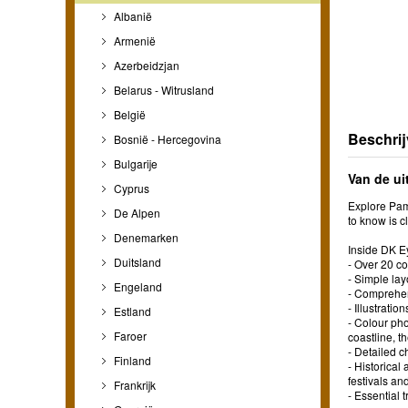
Albanië
Armenië
Azerbeidzjan
Belarus - Witrusland
België
Beschrij
Bosnië - Hercegovina
Bulgarije
Van de ui
Cyprus
Explore Pam
De Alpen
to know is c
Denemarken
Inside DK E
Duitsland
- Over 20 c
- Simple lay
Engeland
- Comprehens
- Illustrat
Estland
- Colour pho
Faroer
coastline, 
- Detailed 
Finland
- Historical
festivals an
Frankrijk
- Essential 