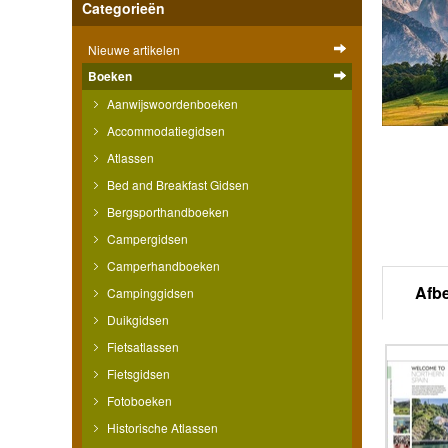
Categorieën
Nieuwe artikelen
Boeken
Aanwijswoordenboeken
Accommodatiegidsen
Atlassen
Bed and Breakfast Gidsen
Bergsporthandboeken
Campergidsen
Camperhandboeken
Afb
Campinggidsen
Duikgidsen
Fietsatlassen
Fietsgidsen
Fotoboeken
Historische Atlassen