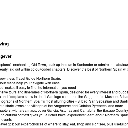
ving
tgever
plona's enchanting Old Town, soak up the sun in Santander or admire the fabulous
learly laid out within colour-coded chapters. Discover the best of Northern Spain wit
yewitness Travel Guide Northern Spain:
olour maps help you navigate with ease
out makes it easy to find the information you need
ive tours and itineraries of Northern Spain, designed for every interest and budge
ions and floorplans show in detail Santiago cathedral, the Guggenheim Museum Bilb
tographs of Northern Spain's most alluring cities - Bilbao, San Sebastián and San
the historic towns and villages of the Aragonese and Catalan Pyrenees, and more
chapters, with area maps, cover Galicia, Asturias and Cantabria, the Basque Count
 and cultural context gives you a richer travel experience: learn about Northern Spain
d events
travel tips: our expert choices of where to stay, eat, shop and sightsee, plus useful 