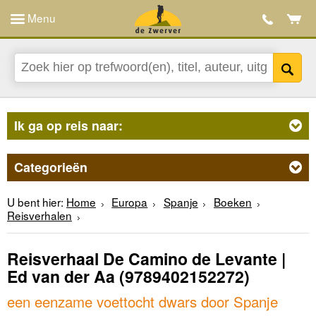
Menu
Ik ga op reis naar:
Categorieën
U bent hier:
Home
Europa
Spanje
Boeken
Reisverhalen
Reisverhaal De Camino de Levante |
Ed van der Aa
(9789402152272)
een eenzame voettocht dwars door Spanje