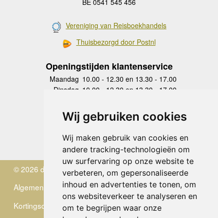
BE 0541 545 456
Vereniging van Reisboekhandels
Thuisbezorgd door Postnl
Openingstijden klantenservice
Maandag
10.00 - 12.30 en 13.30 - 17.00
Dinsdag
10.00 - 12.30 en 13.30 - 17.00
Woensdag
10.00 - 12.30 en 13.30 - 17.00
Donderdag
10.00 - 12.30 en 13.30 - 17.00
Wij gebruiken cookies
Vrijdag
10.00 - 12.30 en 13.30 - 17.00
Zaterdag
gesloten
Wij maken gebruik van cookies en
Zondag
gesloten
andere tracking-technologieën om
uw surfervaring op onze website te
© 2026 de Zwerver
verbeteren, om gepersonaliseerde
inhoud en advertenties te tonen, om
Algemene Voorwaarden
ons websiteverkeer te analyseren en
Kortingscode
om te begrijpen waar onze