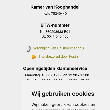
Kamer van Koophandel
Kvk: 75240440
BTW-nummer
NL 860203633 B01
BE 0541 545 456
Vereniging van Reisboekhandels
Thuisbezorgd door Postnl
Openingstijden klantenservice
Maandag
10.00 - 12.30 en 13.30 - 17.00
Dinsdag
10.00 - 12.30 en 13.30 - 17.00
Woensdag
10.00 - 12.30 en 13.30 - 17.00
Donderdag
10.00 - 12.30 en 13.30 - 17.00
Wij gebruiken cookies
Vrijdag
10.00 - 12.30 en 13.30 - 17.00
Zaterdag
gesloten
Wij maken gebruik van cookies en
Zondag
gesloten