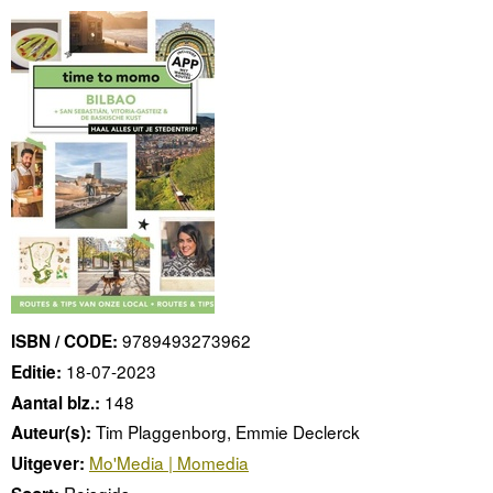
9789493273962
ISBN / CODE:
18-07-2023
Editie:
148
Aantal blz.:
Tim Plaggenborg, Emmie Declerck
Auteur(s):
Mo'Media | Momedia
Uitgever:
Reisgids