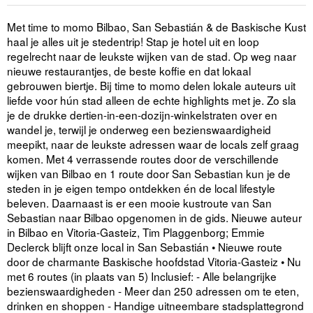
Met time to momo Bilbao, San Sebastián & de Baskische Kust
haal je alles uit je stedentrip! Stap je hotel uit en loop
regelrecht naar de leukste wijken van de stad. Op weg naar
nieuwe restaurantjes, de beste koffie en dat lokaal
gebrouwen biertje. Bij time to momo delen lokale auteurs uit
liefde voor hún stad alleen de echte highlights met je. Zo sla
je de drukke dertien-in-een-dozijn-winkelstraten over en
wandel je, terwijl je onderweg een bezienswaardigheid
meepikt, naar de leukste adressen waar de locals zelf graag
komen. Met 4 verrassende routes door de verschillende
wijken van Bilbao en 1 route door San Sebastian kun je de
steden in je eigen tempo ontdekken én de local lifestyle
beleven. Daarnaast is er een mooie kustroute van San
Sebastian naar Bilbao opgenomen in de gids. Nieuwe auteur
in Bilbao en Vitoria-Gasteiz, Tim Plaggenborg; Emmie
Declerck blijft onze local in San Sebastián • Nieuwe route
door de charmante Baskische hoofdstad Vitoria-Gasteiz • Nu
met 6 routes (in plaats van 5) Inclusief: - Alle belangrijke
bezienswaardigheden - Meer dan 250 adressen om te eten,
drinken en shoppen - Handige uitneembare stadsplattegrond