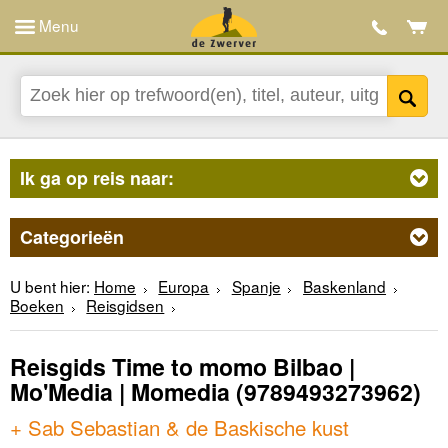
Menu
Ik ga op reis naar:
Categorieën
U bent hier:
Home
Europa
Spanje
Baskenland
Boeken
Reisgidsen
Reisgids Time to momo Bilbao |
Mo'Media | Momedia
(9789493273962)
+ Sab Sebastian & de Baskische kust