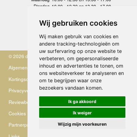
Dinsdag
10.00 - 12.30 en 13.30 - 17.00
Woensdag
10.00 - 12.30 en 13.30 - 17.00
Donderdag
10.00 - 12.30 en 13.30 - 17.00
Wij gebruiken cookies
Vrijdag
10.00 - 12.30 en 13.30 - 17.00
Zaterdag
gesloten
Wij maken gebruik van cookies en
Zondag
gesloten
andere tracking-technologieën om
uw surfervaring op onze website te
© 2026 de Zwerver
verbeteren, om gepersonaliseerde
inhoud en advertenties te tonen, om
Algemene Voorwaarden
ons websiteverkeer te analyseren en
Kortingscode
om te begrijpen waar onze
bezoekers vandaan komen.
Privacyverklaring
Reviewbeleid
Ik ga akkoord
Cookies
Ik weiger
Partnerprogramma
Wijzig mijn voorkeuren
Links