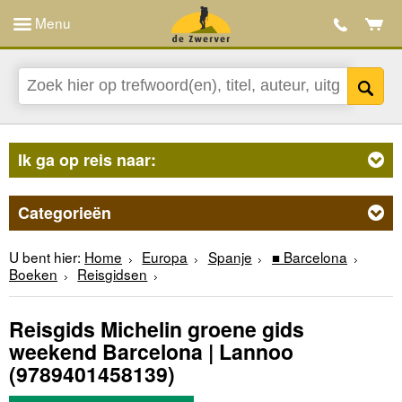
Menu
Ik ga op reis naar:
Categorieën
U bent hier:
Home
Europa
Spanje
■ Barcelona
Boeken
Reisgidsen
Reisgids Michelin groene gids
weekend Barcelona | Lannoo
(9789401458139)