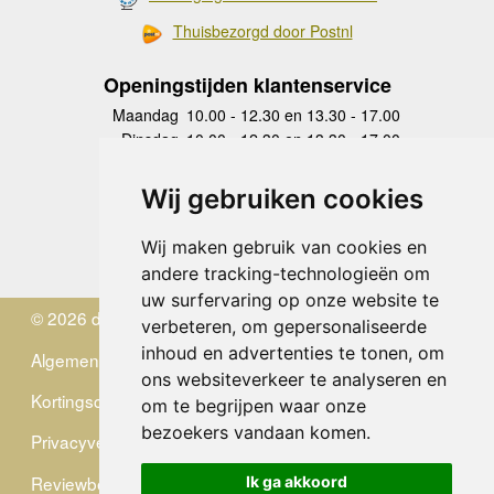
Thuisbezorgd door Postnl
Openingstijden klantenservice
Maandag
10.00 - 12.30 en 13.30 - 17.00
Dinsdag
10.00 - 12.30 en 13.30 - 17.00
Woensdag
10.00 - 12.30 en 13.30 - 17.00
Donderdag
10.00 - 12.30 en 13.30 - 17.00
Wij gebruiken cookies
Vrijdag
10.00 - 12.30 en 13.30 - 17.00
Zaterdag
gesloten
Wij maken gebruik van cookies en
Zondag
gesloten
andere tracking-technologieën om
uw surfervaring op onze website te
© 2026 de Zwerver
verbeteren, om gepersonaliseerde
inhoud en advertenties te tonen, om
Algemene Voorwaarden
ons websiteverkeer te analyseren en
Kortingscode
om te begrijpen waar onze
bezoekers vandaan komen.
Privacyverklaring
Reviewbeleid
Ik ga akkoord