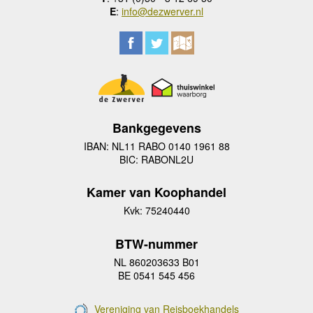
E
:
info@dezwerver.nl
Bankgegevens
IBAN: NL11 RABO 0140 1961 88
BIC: RABONL2U
Kamer van Koophandel
Kvk: 75240440
BTW-nummer
NL 860203633 B01
BE 0541 545 456
Vereniging van Reisboekhandels