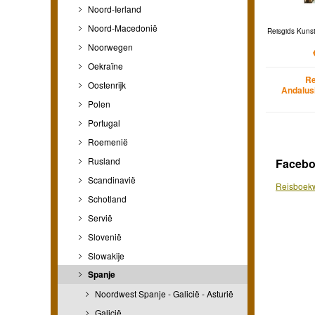
Noord-Ierland
Noord-Macedonië
Reisgids Kunst
Noorwegen
Oekraïne
Re
Oostenrijk
Andalusi
Polen
Portugal
Roemenië
Rusland
Faceb
Scandinavië
Reisboekw
Schotland
Servië
Slovenië
Slowakije
Spanje
Noordwest Spanje - Galicië - Asturië
Galicië