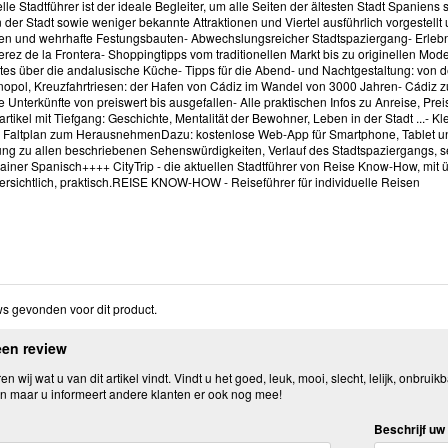
lle Stadtführer ist der ideale Begleiter, um alle Seiten der ältesten Stadt Spanien
er Stadt sowie weniger bekannte Attraktionen und Viertel ausführlich vorgestellt 
en und wehrhafte Festungsbauten- Abwechslungsreicher Stadtspaziergang- Erlebnis
rez de la Frontera- Shoppingtipps vom traditionellen Markt bis zu originellen Mode
es über die andalusische Küche- Tipps für die Abend- und Nachtgestaltung: von d
pol, Kreuzfahrtriesen: der Hafen von Cádiz im Wandel von 3000 Jahren- Cádiz
Unterkünfte von preiswert bis ausgefallen- Alle praktischen Infos zu Anreise, Preisen
rtikel mit Tiefgang: Geschichte, Mentalität der Bewohner, Leben in der Stadt ...- K
- Faltplan zum HerausnehmenDazu: kostenlose Web-App für Smartphone, Tablet und
ng zu allen beschriebenen Sehenswürdigkeiten, Verlauf des Stadtspaziergangs,
rainer Spanisch++++ CityTrip - die aktuellen Stadtführer von Reise Know-How, mit ü
bersichtlich, praktisch.REISE KNOW-HOW - Reiseführer für individuelle Reisen
s gevonden voor dit product.
een review
n wij wat u van dit artikel vindt. Vindt u het goed, leuk, mooi, slecht, lelijk, onbruikb
n maar u informeert andere klanten er ook nog mee!
Beschrijf uw 