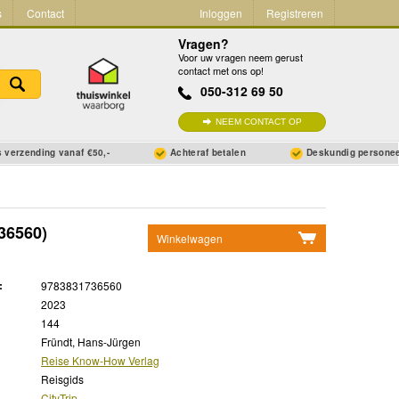
s
Contact
Inloggen
Registreren
Vragen?
Voor uw vragen neem gerust
contact met ons op!
050-312 69 50
NEEM CONTACT OP
 verzending vanaf €50,-
Achteraf betalen
Deskundig persone
36560)
Winkelwagen
Geen items in winkelwagen
:
9783831736560
Ga naar winkelwagen
2023
144
Fründt, Hans-Jürgen
Reise Know-How Verlag
Reisgids
CityTrip