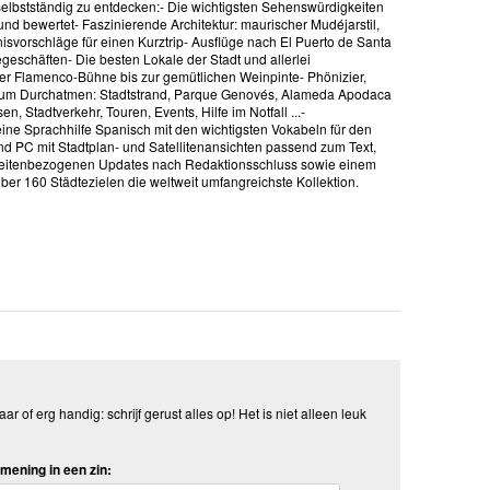
s selbstständig zu entdecken:- Die wichtigsten Sehenswürdigkeiten
und bewertet- Faszinierende Architektur: maurischer Mudéjarstil,
vorschläge für einen Kurztrip- Ausflüge nach El Puerto de Santa
geschäften- Die besten Lokale der Stadt und allerlei
er Flamenco-Bühne bis zur gemütlichen Weinpinte- Phönizier,
 zum Durchatmen: Stadtstrand, Parque Genovés, Alameda Apodaca
, Stadtverkehr, Touren, Events, Hilfe im Notfall ...-
leine Sprachhilfe Spanisch mit den wichtigsten Vokabeln für den
 PC mit Stadtplan- und Satellitenansichten passend zum Text,
 seitenbezogenen Updates nach Redaktionsschluss sowie einem
ber 160 Städtezielen die weltweit umfangreichste Kollektion.
aar of erg handig: schrijf gerust alles op! Het is niet alleen leuk
mening in een zin: