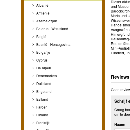
Dieser aktue
Albanië
und Museen d
Barockkirch
Armenië
María und Je
Wissenswert
Azerbeidzjan
Handelsmono
Belarus - Witrusland
Ausgewählte 
Hintergrunda
België
Reisealltag
Routenführu
Bosnië - Hercegovina
Mini-Audiot
Bulgarije
Fundiert, ü
Cyprus
De Alpen
Denemarken
Reviews
Duitsland
Geen review
Engeland
Estland
Schrijf 
Faroer
Graag hore
om te doe
Finland
Frankrijk
Naam: