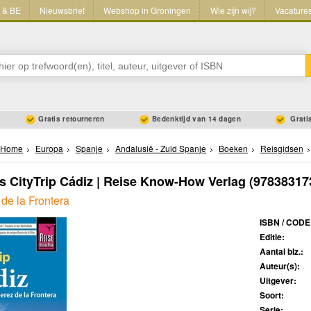
L & BE
Nieuwsbrief
Webshop in Groningen
Wie zijn wij?
Vacature
Gratis retourneren
Bedenktijd van 14 dagen
Gratis
Home
Europa
Spanje
Andalusië - Zuid Spanje
Boeken
Reisgidsen
s CityTrip Cádiz | Reise Know-How Verlag
(97838317
 de la Frontera
ISBN / CODE
Editie:
Aantal blz.:
Auteur(s):
Uitgever:
Soort:
Serie: