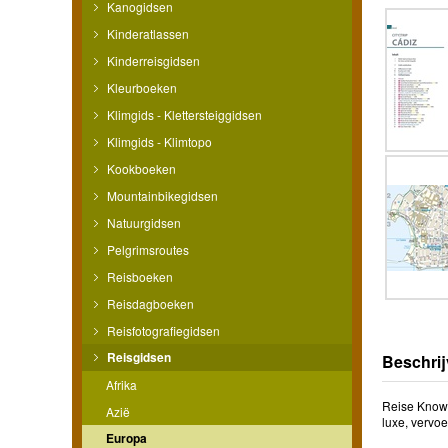
Kanogidsen
Kinderatlassen
Kinderreisgidsen
Kleurboeken
Klimgids - Klettersteiggidsen
Klimgids - Klimtopo
Kookboeken
Mountainbikegidsen
Natuurgidsen
Pelgrimsroutes
Reisboeken
Reisdagboeken
Reisfotografiegidsen
Reisgidsen
Beschrij
Afrika
Reise Know-H
Azië
luxe, vervo
Europa