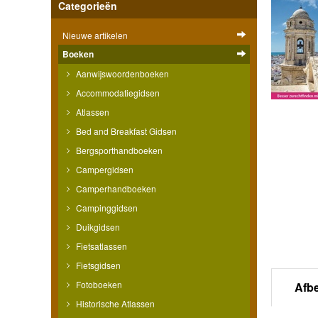
Categorieën
Nieuwe artikelen
Boeken
Aanwijswoordenboeken
Accommodatiegidsen
Atlassen
Bed and Breakfast Gidsen
Bergsporthandboeken
Campergidsen
Camperhandboeken
Campinggidsen
Duikgidsen
Fietsatlassen
Fietsgidsen
Fotoboeken
Afb
Historische Atlassen