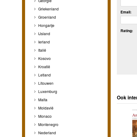
Georgië
Griekenland
Email:
Groenland
Hongarije
Rating:
IJsland
Ierland
Italië
Kosovo
Kroatië
Letland
Litouwen
Luxemburg
Ook inte
Malta
Moldavië
Monaco
Montenegro
Nederland