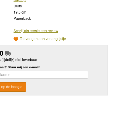
Duits
19.5 cm
Paperback
-
Schrijf als eerste een review
Toevoegen aan verlanglijstje
50
s (tijdelijk) niet leverbaar
aar? Stuur mij een e-mail!
 op de hoogte