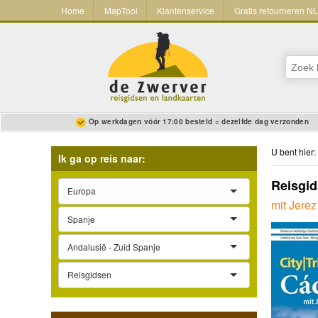
Home
MapTool
Klantenservice
Gratis retourneren N
Op werkdagen vóór 17:00 besteld = dezelfde dag verzonden
U bent hier:
Ik ga op reis naar:
Reisgid
Europa
mit Jerez
Spanje
Andalusië - Zuid Spanje
Reisgidsen