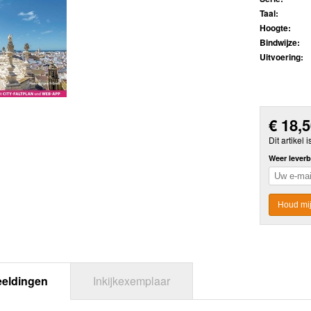
Taal:
Hoogte:
Bindwijze:
Uitvoering:
€
18,
Dit artikel i
Weer leverb
Houd mij
eeldingen
Inkijkexemplaar