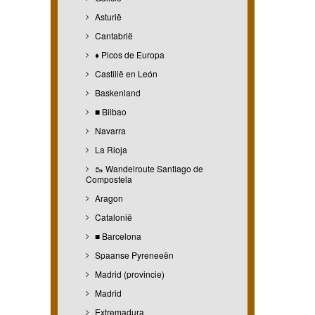
Asturië
Cantabrië
♦ Picos de Europa
Castilië en León
Baskenland
■ Bilbao
Navarra
La Rioja
🥾 Wandelroute Santiago de
Compostela
Aragon
Catalonië
■ Barcelona
Spaanse Pyreneeën
Madrid (provincie)
Madrid
Extremadura