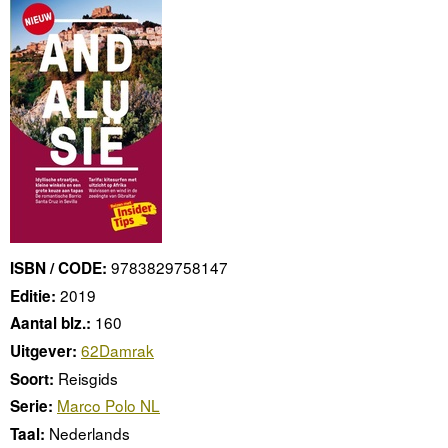
9783829758147
ISBN / CODE:
2019
Editie:
160
Aantal blz.:
62Damrak
Uitgever:
Reisgids
Soort:
Marco Polo NL
Serie:
Nederlands
Taal: