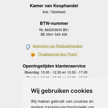
Kamer van Koophandel
Kvk: 75240440
BTW-nummer
NL 860203633 B01
BE 0541 545 456
Vereniging van Reisboekhandels
Thuisbezorgd door Postnl
Openingstijden klantenservice
Maandag
10.00 - 12.30 en 13.30 - 17.00
Dinsdag
10.00 - 12.30 en 13.30 - 17.00
Woensdag
10.00 - 12.30 en 13.30 - 17.00
Donderdag
10.00 - 12.30 en 13.30 - 17.00
Wij gebruiken cookies
Vrijdag
10.00 - 12.30 en 13.30 - 17.00
Zaterdag
gesloten
Wij maken gebruik van cookies en
Zondag
gesloten
andere tracking-technologieën om