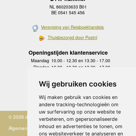
NL 860203633 B01
BE 0541 545 456
Vereniging van Reisboekhandels
Thuisbezorgd door Postnl
Openingstijden klantenservice
Maandag
10.00 - 12.30 en 13.30 - 17.00
Dinsdag
10.00 - 12.30 en 13.30 - 17.00
Woensdag
10.00 - 12.30 en 13.30 - 17.00
Donderdag
10.00 - 12.30 en 13.30 - 17.00
Wij gebruiken cookies
Vrijdag
10.00 - 12.30 en 13.30 - 17.00
Zaterdag
gesloten
Wij maken gebruik van cookies en
Zondag
gesloten
andere tracking-technologieën om
uw surfervaring op onze website te
© 2026 de Zwerver
verbeteren, om gepersonaliseerde
inhoud en advertenties te tonen, om
Algemene Voorwaarden
ons websiteverkeer te analyseren en