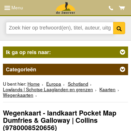
Menu
Ik ga op reis naar:
Categorieën
U bent hier:
Home
Europa
Schotland
Lowlands | Schotse Laaglanden en grenzen
Kaarten
Wegenkaarten
Wegenkaart - landkaart Pocket Map
Dumfries & Galloway | Collins
(9780008520656)