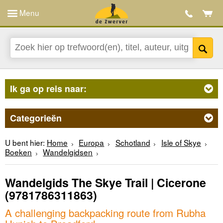
Menu
Ik ga op reis naar:
Categorieën
U bent hier:
Home
Europa
Schotland
Isle of Skye
Boeken
Wandelgidsen
Wandelgids The Skye Trail | Cicerone
(9781786311863)
A challenging backpacking route from Rubha