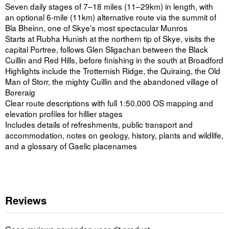
Seven daily stages of 7–18 miles (11–29km) in length, with
an optional 6-mile (11km) alternative route via the summit of
Bla Bheinn, one of Skye’s most spectacular Munros
Starts at Rubha Hunish at the northern tip of Skye, visits the
capital Portree, follows Glen Sligachan between the Black
Cuillin and Red Hills, before finishing in the south at Broadford
Highlights include the Trotternish Ridge, the Quiraing, the Old
Man of Storr, the mighty Cuillin and the abandoned village of
Boreraig
Clear route descriptions with full 1:50,000 OS mapping and
elevation profiles for hillier stages
Includes details of refreshments, public transport and
accommodation, notes on geology, history, plants and wildlife,
and a glossary of Gaelic placenames
Reviews
Geen reviews gevonden voor dit product.