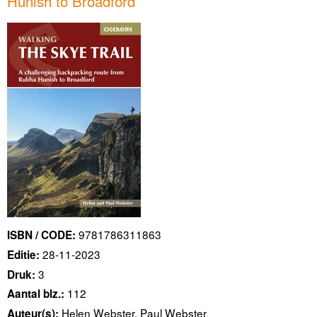
Hunish to Broadford
9781786311863
ISBN / CODE:
28-11-2023
Editie:
3
Druk:
112
Aantal blz.:
Helen Webster, Paul Webster
Auteur(s):