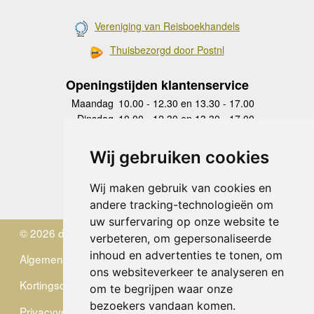
Vereniging van Reisboekhandels
Thuisbezorgd door Postnl
Openingstijden klantenservice
Maandag
10.00 - 12.30 en 13.30 - 17.00
Dinsdag
10.00 - 12.30 en 13.30 - 17.00
Woensdag
10.00 - 12.30 en 13.30 - 17.00
Donderdag
10.00 - 12.30 en 13.30 - 17.00
Wij gebruiken cookies
Vrijdag
10.00 - 12.30 en 13.30 - 17.00
Zaterdag
gesloten
Wij maken gebruik van cookies en
Zondag
gesloten
andere tracking-technologieën om
uw surfervaring op onze website te
© 2026 de Zwerver
verbeteren, om gepersonaliseerde
inhoud en advertenties te tonen, om
Algemene Voorwaarden
ons websiteverkeer te analyseren en
Kortingscode
om te begrijpen waar onze
bezoekers vandaan komen.
Privacyverklaring