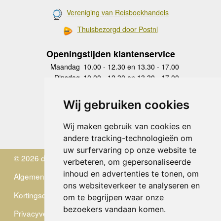
Vereniging van Reisboekhandels
Thuisbezorgd door Postnl
Openingstijden klantenservice
Maandag
10.00 - 12.30 en 13.30 - 17.00
Dinsdag
10.00 - 12.30 en 13.30 - 17.00
Woensdag
10.00 - 12.30 en 13.30 - 17.00
Donderdag
10.00 - 12.30 en 13.30 - 17.00
Wij gebruiken cookies
Vrijdag
10.00 - 12.30 en 13.30 - 17.00
Zaterdag
gesloten
Wij maken gebruik van cookies en
Zondag
gesloten
andere tracking-technologieën om
uw surfervaring op onze website te
© 2026 de Zwerver
verbeteren, om gepersonaliseerde
inhoud en advertenties te tonen, om
Algemene Voorwaarden
ons websiteverkeer te analyseren en
Kortingscode
om te begrijpen waar onze
bezoekers vandaan komen.
Privacyverklaring