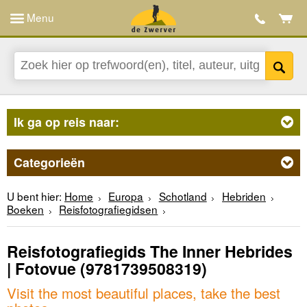
Menu
Ik ga op reis naar:
Categorieën
U bent hier:
Home
Europa
Schotland
Hebriden
Boeken
Reisfotografiegidsen
Reisfotografiegids The Inner Hebrides
| Fotovue
(9781739508319)
Visit the most beautiful places, take the best