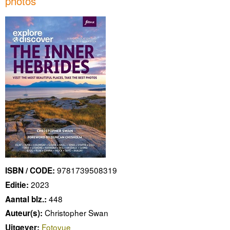
photos
9781739508319
ISBN / CODE:
2023
Editie:
448
Aantal blz.:
Christopher Swan
Auteur(s):
Fotovue
Uitgever: