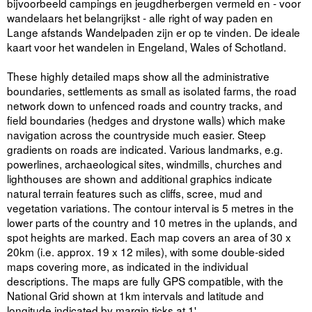
bijvoorbeeld campings en jeugdherbergen vermeld en - voor
wandelaars het belangrijkst - alle right of way paden en
Lange afstands Wandelpaden zijn er op te vinden. De ideale
kaart voor het wandelen in Engeland, Wales of Schotland.
These highly detailed maps show all the administrative
boundaries, settlements as small as isolated farms, the road
network down to unfenced roads and country tracks, and
field boundaries (hedges and drystone walls) which make
navigation across the countryside much easier. Steep
gradients on roads are indicated. Various landmarks, e.g.
powerlines, archaeological sites, windmills, churches and
lighthouses are shown and additional graphics indicate
natural terrain features such as cliffs, scree, mud and
vegetation variations. The contour interval is 5 metres in the
lower parts of the country and 10 metres in the uplands, and
spot heights are marked. Each map covers an area of 30 x
20km (i.e. approx. 19 x 12 miles), with some double-sided
maps covering more, as indicated in the individual
descriptions. The maps are fully GPS compatible, with the
National Grid shown at 1km intervals and latitude and
longitude indicated by margin ticks at 1'.