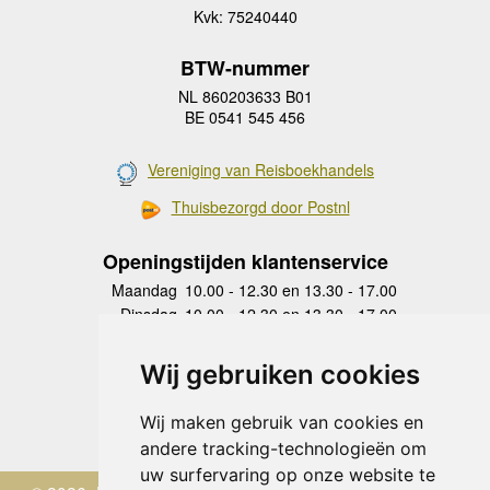
Kvk: 75240440
BTW-nummer
NL 860203633 B01
BE 0541 545 456
Vereniging van Reisboekhandels
Thuisbezorgd door Postnl
Openingstijden klantenservice
Maandag
10.00 - 12.30 en 13.30 - 17.00
Dinsdag
10.00 - 12.30 en 13.30 - 17.00
Woensdag
10.00 - 12.30 en 13.30 - 17.00
Donderdag
10.00 - 12.30 en 13.30 - 17.00
Wij gebruiken cookies
Vrijdag
10.00 - 12.30 en 13.30 - 17.00
Zaterdag
gesloten
Wij maken gebruik van cookies en
Zondag
gesloten
andere tracking-technologieën om
uw surfervaring op onze website te