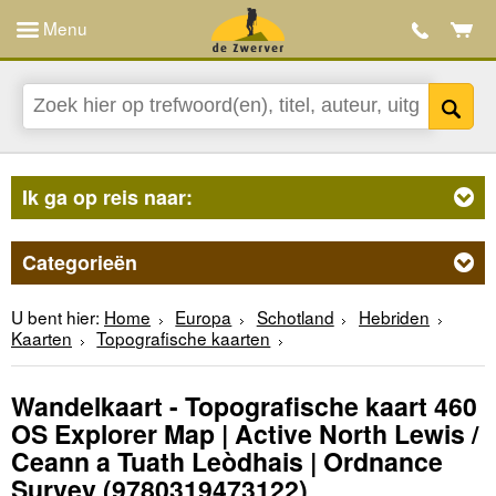
Menu
Ik ga op reis naar:
Categorieën
U bent hier:
Home
Europa
Schotland
Hebriden
Kaarten
Topografische kaarten
Wandelkaart - Topografische kaart 460
OS Explorer Map | Active North Lewis /
Ceann a Tuath Leòdhais | Ordnance
Survey
(9780319473122)