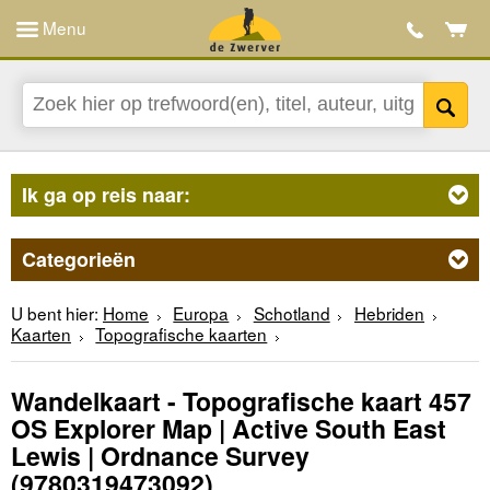
Menu
Ik ga op reis naar:
Categorieën
U bent hier:
Home
Europa
Schotland
Hebriden
Kaarten
Topografische kaarten
Wandelkaart - Topografische kaart 457
OS Explorer Map | Active South East
Lewis | Ordnance Survey
(9780319473092)