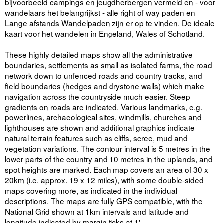
bijvoorbeeld campings en jeugdherbergen vermeld en - voor
wandelaars het belangrijkst - alle right of way paden en
Lange afstands Wandelpaden zijn er op te vinden. De ideale
kaart voor het wandelen in Engeland, Wales of Schotland.
These highly detailed maps show all the administrative
boundaries, settlements as small as isolated farms, the road
network down to unfenced roads and country tracks, and
field boundaries (hedges and drystone walls) which make
navigation across the countryside much easier. Steep
gradients on roads are indicated. Various landmarks, e.g.
powerlines, archaeological sites, windmills, churches and
lighthouses are shown and additional graphics indicate
natural terrain features such as cliffs, scree, mud and
vegetation variations. The contour interval is 5 metres in the
lower parts of the country and 10 metres in the uplands, and
spot heights are marked. Each map covers an area of 30 x
20km (i.e. approx. 19 x 12 miles), with some double-sided
maps covering more, as indicated in the individual
descriptions. The maps are fully GPS compatible, with the
National Grid shown at 1km intervals and latitude and
longitude indicated by margin ticks at 1'.