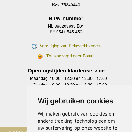
Kvk: 75240440
BTW-nummer
NL 860203633 B01
BE 0541 545 456
Vereniging van Reisboekhandels
Thuisbezorgd door Postnl
Openingstijden klantenservice
Maandag
10.00 - 12.30 en 13.30 - 17.00
Dinsdag
10.00 - 12.30 en 13.30 - 17.00
Woensdag
10.00 - 12.30 en 13.30 - 17.00
Donderdag
10.00 - 12.30 en 13.30 - 17.00
Wij gebruiken cookies
Vrijdag
10.00 - 12.30 en 13.30 - 17.00
Zaterdag
gesloten
Wij maken gebruik van cookies en
Zondag
gesloten
andere tracking-technologieën om
uw surfervaring op onze website te