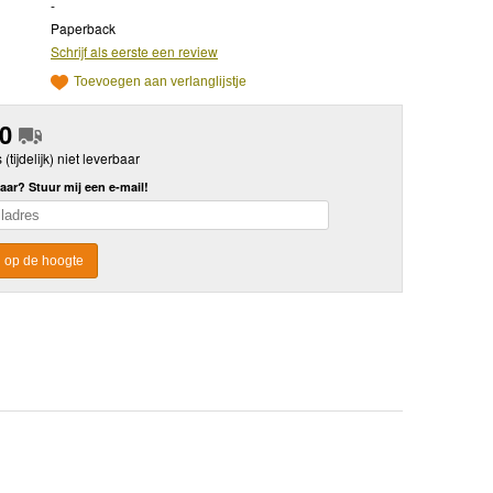
-
Paperback
Schrijf als eerste een review
Toevoegen aan verlanglijstje
50
s (tijdelijk) niet leverbaar
aar? Stuur mij een e-mail!
 op de hoogte