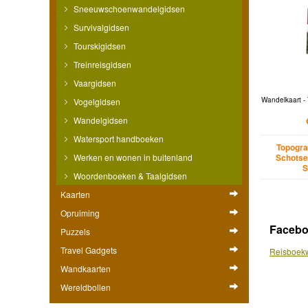
Sneeuwschoenwandelgidsen
Survivalgidsen
Tourskigidsen
Treinreisgidsen
Vaargidsen
Wandelkaart - 
Vogelgidsen
Wandelgidsen
Watersport handboeken
Topogra
Werken en wonen in buitenland
Schotse
S
Woordenboeken & Taalgidsen
Kaarten
Opruiming
Faceb
Puzzels
Travel Gadgets
Reisboekw
Wandkaarten
Wereldbollen