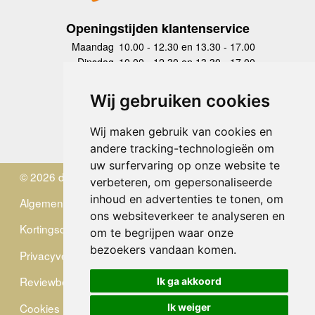
Openingstijden klantenservice
Maandag
10.00 - 12.30 en 13.30 - 17.00
Dinsdag
10.00 - 12.30 en 13.30 - 17.00
Woensdag
10.00 - 12.30 en 13.30 - 17.00
Donderdag
10.00 - 12.30 en 13.30 - 17.00
Wij gebruiken cookies
Vrijdag
10.00 - 12.30 en 13.30 - 17.00
Zaterdag
gesloten
Wij maken gebruik van cookies en
Zondag
gesloten
andere tracking-technologieën om
uw surfervaring op onze website te
© 2026 de Zwerver
verbeteren, om gepersonaliseerde
inhoud en advertenties te tonen, om
Algemene Voorwaarden
ons websiteverkeer te analyseren en
Kortingscode
om te begrijpen waar onze
bezoekers vandaan komen.
Privacyverklaring
Reviewbeleid
Ik ga akkoord
Cookies
Ik weiger