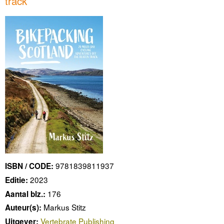
track
9781839811937
ISBN / CODE:
2023
Editie:
176
Aantal blz.:
Markus Stitz
Auteur(s):
Vertebrate Publishing
Uitgever: