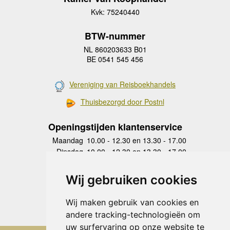
Kvk: 75240440
BTW-nummer
NL 860203633 B01
BE 0541 545 456
Vereniging van Reisboekhandels
Thuisbezorgd door Postnl
Openingstijden klantenservice
Maandag
10.00 - 12.30 en 13.30 - 17.00
Dinsdag
10.00 - 12.30 en 13.30 - 17.00
Woensdag
10.00 - 12.30 en 13.30 - 17.00
Donderdag
10.00 - 12.30 en 13.30 - 17.00
Wij gebruiken cookies
Vrijdag
10.00 - 12.30 en 13.30 - 17.00
Zaterdag
gesloten
Wij maken gebruik van cookies en
Zondag
gesloten
andere tracking-technologieën om
uw surfervaring op onze website te