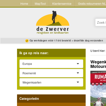
Home
MapTool
Klantenservice
Gratis retourneren N
Op werkdagen vóór 17:00 besteld = dezelfde dag verzonden
U bent hier:
Ik ga op reis naar:
Wegenka
Europa
Motour
Roemenië
Wegenkaarten
Categorieën