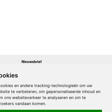
Nieuwsbrief
.30 - 17.00
Op de hoogte blijven van nieuwe reisgidsen,
travelgadgets en kaarten? Geef u op voor onze
.30 - 17.00
ookies
nieuwsbrief. U ontvangt de nieuwsbrief 1x per maand.
.30 - 17.00
.30 - 17.00
Bekijk hier onze laatste nieuwsbrief:
.30 - 17.00
cookies en andere tracking-technologieën om uw
Onze laatste Nieuwsbrief
bsite te verbeteren, om gepersonaliseerde inhoud en
om ons websiteverkeer te analyseren en om te
Inschrijven
zoekers vandaan komen.