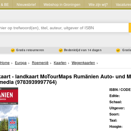
L & BE
Nieuwsbrief
Webshop in Groningen
Wie zijn wij?
Vacature
Gratis retourneren
Bedenktijd van 14 dagen
Gratis
Home
Europa
Roemenië
Kaarten
Wegenkaarten
art - landkaart MoTourMaps Rumänien Auto- und Mo
media
(9783939997764)
ISBN / CODE
Editie:
Schaal:
Uitgever:
Soort:
Taal:
Hoogte: