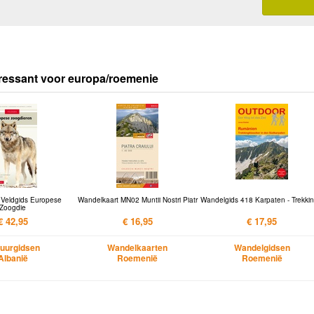
ressant voor europa/roemenie
 Veldgids Europese
Wandelkaart MN02 Muntii Nostri Piatr
Wandelgids 418 Karpaten - Trekkin
Zoogdie
€ 42,95
€ 16,95
€ 17,95
uurgidsen
Wandelkaarten
Wandelgidsen
Albanië
Roemenië
Roemenië