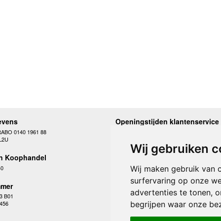
evens
Openingstijden klantenservice
RABO 0140 1961 88
Maandag
10.00 - 12.30 en 13
L2U
Dinsdag
10.00 - 12.30 en 13
Wij gebruiken c
Woensdag
10.00 - 12.30 en 13
n Koophandel
Donderdag
10.00 - 12.30 en 13
Vrijdag
10.00 - 12.30 en 13
40
Wij maken gebruik van 
Zaterdag
gesloten
surfervaring op onze we
Zondag
gesloten
mer
advertenties te tonen, 
3 B01
begrijpen waar onze be
 456