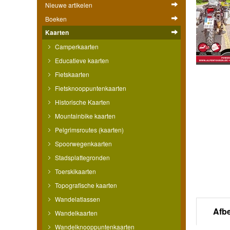
Nieuwe artikelen
Boeken
Kaarten
Camperkaarten
Educatieve kaarten
Fietskaarten
Fietsknooppuntenkaarten
Historische Kaarten
Mountainbike kaarten
Pelgrimsroutes (kaarten)
Spoorwegenkaarten
Stadsplattegronden
Toerskikaarten
Topografische kaarten
Wandelatlassen
Afb
Wandelkaarten
Wandelknooppuntenkaarten