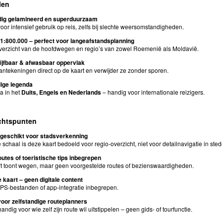
len
jdig gelamineerd en superduurzaam
voor intensief gebruik op reis, zelfs bij slechte weersomstandigheden.
1:800.000 – perfect voor langeafstandsplanning
erzicht van de hoofdwegen en regio’s van zowel Roemenië als Moldavië.
ijfbaar & afwasbaar oppervlak
ntekeningen direct op de kaart en verwijder ze zonder sporen.
ige legenda
a in het
Duits, Engels en Nederlands
– handig voor internationale reizigers.
chtspunten
 geschikt voor stadsverkenning
 schaal is deze kaart bedoeld voor regio-overzicht, niet voor detailnavigatie in ste
utes of toeristische tips inbegrepen
t toont wegen, maar geen voorgestelde routes of bezienswaardigheden.
 kaart – geen digitale content
S-bestanden of app-integratie inbegrepen.
voor zelfstandige routeplanners
andig voor wie zelf zijn route wil uitstippelen – geen gids- of tourfunctie.