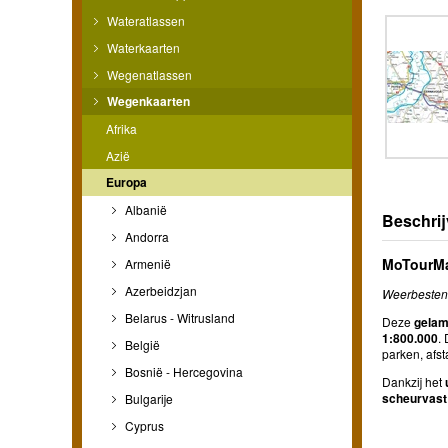
Wateratlassen
Waterkaarten
Wegenatlassen
Wegenkaarten
Afrika
Azië
Europa
Albanië
Beschrij
Andorra
MoTourMa
Armenië
Azerbeidzjan
Weerbestend
Belarus - Witrusland
Deze
gelami
1:800.000
.
België
parken, afs
Bosnië - Hercegovina
Dankzij het
scheurvast
Bulgarije
Cyprus