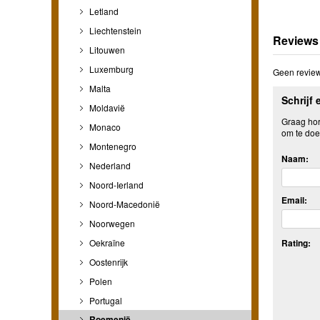
Letland
Liechtenstein
Reviews
Litouwen
Luxemburg
Geen review
Malta
Schrijf 
Moldavië
Graag hore
Monaco
om te doe
Montenegro
Naam:
Nederland
Noord-Ierland
Email:
Noord-Macedonië
Noorwegen
Oekraïne
Rating:
Oostenrijk
Polen
Portugal
Roemenië