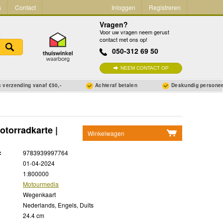
s
Contact
Inloggen
Registreren
Vragen?
Voor uw vragen neem gerust
contact met ons op!
050-312 69 50
NEEM CONTACT OP
 verzending vanaf €50,-
Achteraf betalen
Deskundig persone
torradkarte |
Winkelwagen
Geen items in winkelwagen
:
9783939997764
Ga naar winkelwagen
01-04-2024
1:800000
Motourmedia
Wegenkaart
Nederlands, Engels, Duits
24.4 cm