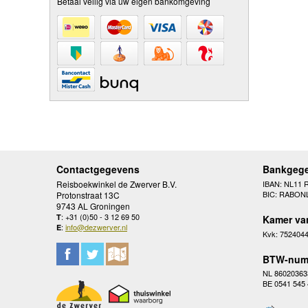
Betaal veilig via uw eigen bankomgeving
Contactgegevens
Bankgeg
Reisboekwinkel de Zwerver B.V.
IBAN: NL11 
BIC: RABON
Protonstraat 13C
9743 AL Groningen
: +31 (0)50 - 3 12 69 50
T
Kamer va
:
info@dezwerver.nl
E
Kvk: 752404
BTW-num
NL 86020363
BE 0541 545