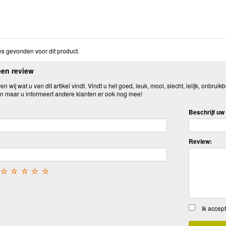
s gevonden voor dit product.
een review
n wij wat u van dit artikel vindt. Vindt u het goed, leuk, mooi, slecht, lelijk, onbruikb
n maar u informeert andere klanten er ook nog mee!
Beschrijf uw 
Review:
☆
☆
☆
☆
☆
Ik accep