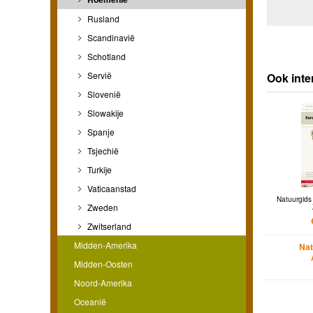
Rusland
Scandinavië
Schotland
Servië
Ook inte
Slovenië
Slowakije
Spanje
Tsjechië
Turkije
Vaticaanstad
Natuurgids
Zweden
Zwitserland
Midden-Amerika
Nat
Midden-Oosten
Noord-Amerika
Oceanië