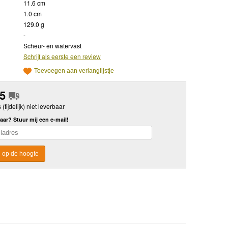
11.6 cm
1.0 cm
129.0 g
-
Scheur- en watervast
Schrijf als eerste een review
Toevoegen aan verlanglijstje
95
s (tijdelijk) niet leverbaar
aar? Stuur mij een e-mail!
 op de hoogte