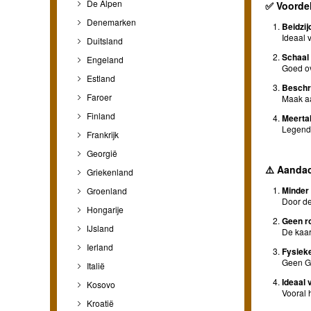
De Alpen
✅
Voorde
Denemarken
Beidzi
Ideaal 
Duitsland
Schaal 
Engeland
Goed ov
Estland
Beschr
Faroer
Maak aa
Finland
Meertal
Legend
Frankrijk
Georgië
⚠️
Aanda
Griekenland
Minder
Groenland
Door de
Hongarije
Geen ro
IJsland
De kaar
Ierland
Fysieke
Geen GP
Italië
Ideaal 
Kosovo
Vooral h
Kroatië