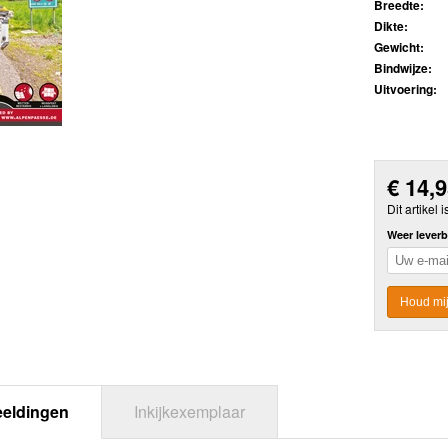
Breedte:
Dikte:
Gewicht:
Bindwijze:
Uitvoering:
€
14,
Dit artikel i
Weer leverb
Houd mij
eeldingen
Inkijkexemplaar