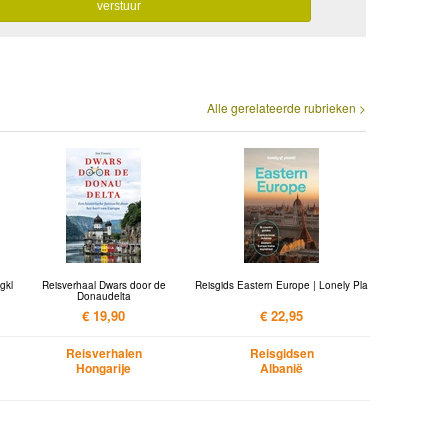
Alle gerelateerde rubrieken >
gkl
Reisverhaal Dwars door de
Reisgids Eastern Europe | Lonely Pla
Donaudelta
€ 19,90
€ 22,95
Reisverhalen
Reisgidsen
Hongarije
Albanië