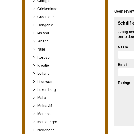
Georgië
Griekenland
Geen review
Groenland
Schrijf 
Hongarije
Graag hore
IJsland
om te doe
Ierland
Naam:
Italië
Kosovo
Email:
Kroatië
Letland
Litouwen
Rating:
Luxemburg
Malta
Moldavië
Monaco
Montenegro
Nederland