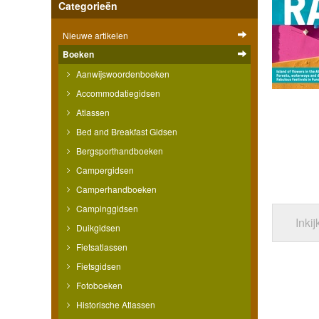
Categorieën
Nieuwe artikelen
Boeken
Aanwijswoordenboeken
Accommodatiegidsen
Atlassen
Bed and Breakfast Gidsen
Bergsporthandboeken
Campergidsen
Camperhandboeken
Campinggidsen
Inki
Duikgidsen
Fietsatlassen
Fietsgidsen
Fotoboeken
Historische Atlassen