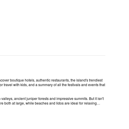
cover boutique hotels, authentic restaurants, the island's trendiest
r travel with kids, and a summary of all the festivals and events that
alleys, ancient juniper forests and impressive summits. But it isn't
are both at large, while beaches and lidos are ideal for relaxing…