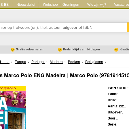
L & BE
Nieuwsbrief
Webshop in Groningen
Wie zijn wij?
Vacature
Gratis retourneren
Bedenktijd van 14 dagen
Gratis
Home
Europa
Portugal
Madeira
Boeken
Reisgidsen
s Marco Polo ENG Madeira | Marco Polo
(9781914515
ISBN / CODE
Editie:
Druk:
Aantal blz.:
Uitgever:
Soort:
Serie: