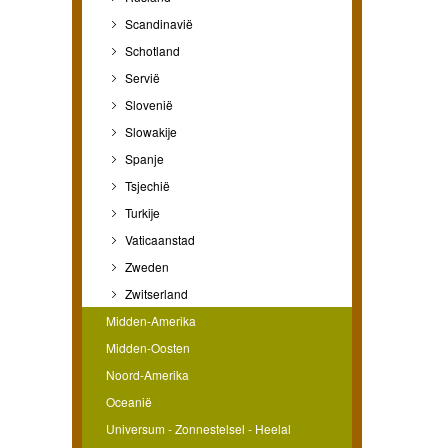
Scandinavië
Schotland
Servië
Slovenië
Slowakije
Spanje
Tsjechië
Turkije
Vaticaanstad
Zweden
Zwitserland
Midden-Amerika
Midden-Oosten
Noord-Amerika
Oceanië
Universum - Zonnestelsel - Heelal