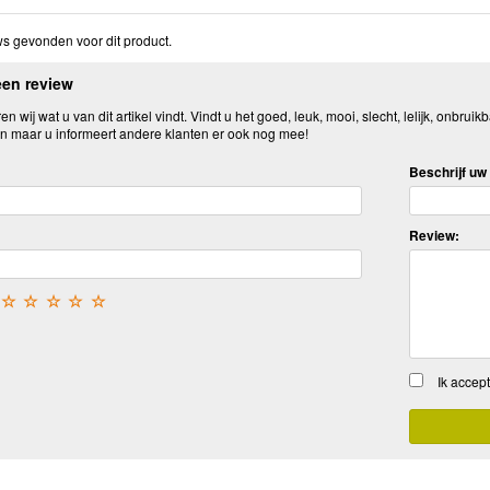
s gevonden voor dit product.
een review
n wij wat u van dit artikel vindt. Vindt u het goed, leuk, mooi, slecht, lelijk, onbruikb
n maar u informeert andere klanten er ook nog mee!
Beschrijf uw 
Review:
☆
☆
☆
☆
☆
Ik accep