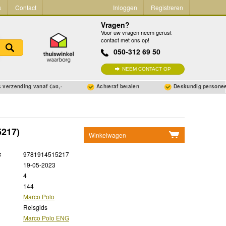
s
Contact
Inloggen
Registreren
Vragen?
Voor uw vragen neem gerust
contact met ons op!
050-312 69 50
NEEM CONTACT OP
 verzending vanaf €50,-
Achteraf betalen
Deskundig persone
217)
Winkelwagen
Geen items in winkelwagen
:
9781914515217
Ga naar winkelwagen
19-05-2023
4
144
Marco Polo
Reisgids
Marco Polo ENG