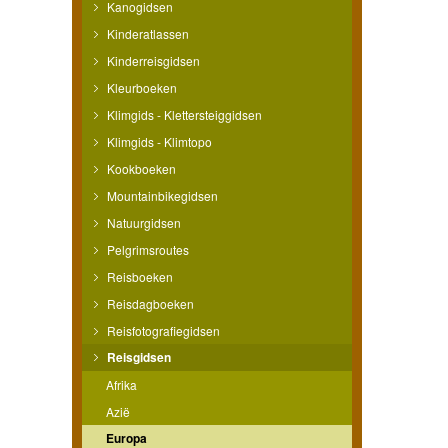
Kanogidsen
Kinderatlassen
Kinderreisgidsen
Kleurboeken
Klimgids - Klettersteiggidsen
Klimgids - Klimtopo
Kookboeken
Mountainbikegidsen
Natuurgidsen
Pelgrimsroutes
Reisboeken
Reisdagboeken
Reisfotografiegidsen
Reisgidsen
Afrika
Azië
Europa