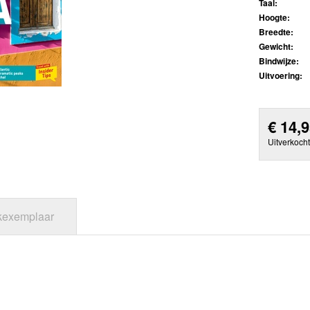
Taal:
Hoogte:
Breedte:
Gewicht:
Bindwijze:
Uitvoering:
€
14,
Uitverkocht
jkexemplaar