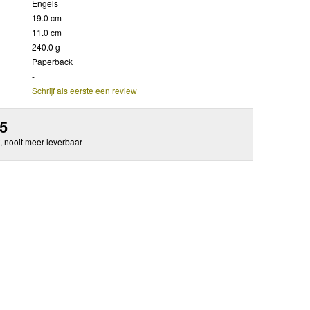
Engels
19.0 cm
11.0 cm
240.0 g
Paperback
-
Schrijf als eerste een review
95
, nooit meer leverbaar