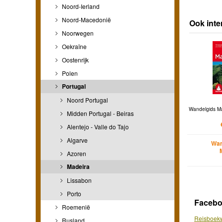
Noord-Ierland
Noord-Macedonië
Ook inte
Noorwegen
Oekraïne
Oostenrijk
Polen
Portugal
Noord Portugal
Wandelgids Mad
Midden Portugal - Beiras
Alentejo - Valle do Tajo
Algarve
Wan
Azoren
Madeira
Lissabon
Porto
Faceb
Roemenië
Reisboekw
Rusland