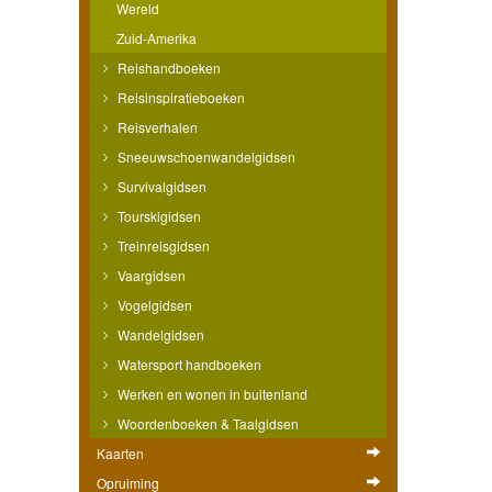
Wereld
Zuid-Amerika
Reishandboeken
Reisinspiratieboeken
Reisverhalen
Sneeuwschoenwandelgidsen
Survivalgidsen
Tourskigidsen
Treinreisgidsen
Vaargidsen
Vogelgidsen
Wandelgidsen
Watersport handboeken
Werken en wonen in buitenland
Woordenboeken & Taalgidsen
Kaarten
Opruiming