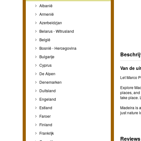
Albanië
Armenië
Azerbeidzjan
Belarus - Witrusland
België
Bosnië - Hercegovina
Beschrij
Bulgarije
Cyprus
Van de ui
De Alpen
Let Marco Po
Denemarken
Explore Made
Duitsland
places, and 
take place. 
Engeland
Estland
Madeira is a
just nature 
Faroer
Finland
Frankrijk
Reviews