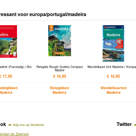
ressant voor europa/portugal/madeira
ère (Franstalig) | Rot
Reisgids Rough Guides Compact
Wandelkaart 234 Madeira | Komp
Madeir
€ 17,95
€ 16,95
€ 16,95
delgidsen
Reisgidsen
Wandelkaarten
Madeira
Madeira
Madeira
ook
Twitter
Volg ons op facebook
inkel de Zwerver