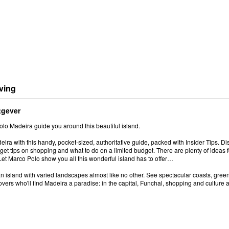
ving
tgever
lo Madeira guide you around this beautiful island.
ira with this handy, pocket-sized, authoritative guide, packed with Insider Tips. Dis
get tips on shopping and what to do on a limited budget. There are plenty of ideas fo
Let Marco Polo show you all this wonderful island has to offer…
n island with varied landscapes almost like no other. See spectacular coasts, green v
lovers who'll find Madeira a paradise: in the capital, Funchal, shopping and culture 