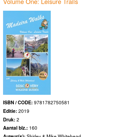
Volume One: Leisure Trails
9781782750581
ISBN / CODE:
2019
Editie:
2
Druk:
160
Aantal blz.:
Shirley & Mike Whitehead
Auteur(s):