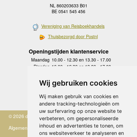
NL 860203633 B01
BE 0541 545 456
Vereniging van Reisboekhandels
Thuisbezorgd door Postnl
Openingstijden klantenservice
Maandag
10.00 - 12.30 en 13.30 - 17.00
Dinsdag
10.00 - 12.30 en 13.30 - 17.00
Woensdag
10.00 - 12.30 en 13.30 - 17.00
Donderdag
10.00 - 12.30 en 13.30 - 17.00
Wij gebruiken cookies
Vrijdag
10.00 - 12.30 en 13.30 - 17.00
Zaterdag
gesloten
Wij maken gebruik van cookies en
Zondag
gesloten
andere tracking-technologieën om
uw surfervaring op onze website te
© 2026 de Zwerver
verbeteren, om gepersonaliseerde
inhoud en advertenties te tonen, om
Algemene Voorwaarden
ons websiteverkeer te analyseren en