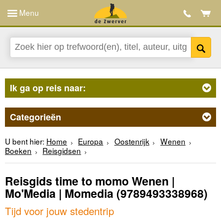
Menu
Ik ga op reis naar:
Categorieën
U bent hier:
Home
Europa
Oostenrijk
Wenen
Boeken
Reisgidsen
Reisgids time to momo Wenen |
Mo'Media | Momedia
(9789493338968)
Tijd voor jouw stedentrip