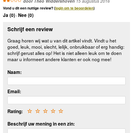
door Theo Widdershoven
15 augustus 2016
Vond u dit een nuttige review? (
login om te beoordelen
)
Ja (
0
)
Nee (
0
)
-
Schrijf een review
Graag horen wij wat u van dit artikel vindt. Vindt u het
goed, leuk, mooi, slecht, lelijk, onbruikbaar of erg handig:
schrijf gerust alles op! Het is niet alleen leuk om te doen
maar u informeert andere klanten er ook nog mee!
Naam:
Email:
Rating:
☆
☆
☆
☆
☆
Beschrijf uw mening in een zin: