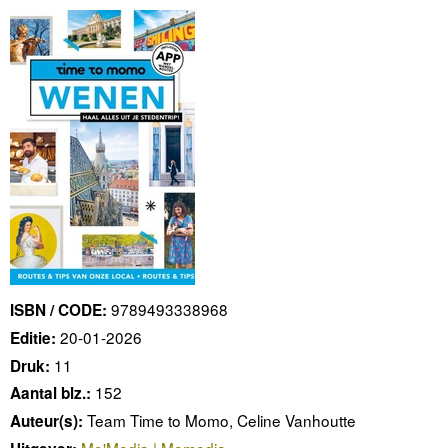
9789493338968
ISBN / CODE:
20-01-2026
Editie:
11
Druk:
152
Aantal blz.:
Team Time to Momo, Celine Vanhoutte
Auteur(s):
Mo'Media | Momedia