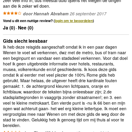
zeer veel info in, dus meestal duid tijdens het vliegen de dingen
aan die ik zeker wil doen.
door Hannah Abraham
26 september 2017
Vond u dit een nuttige review? (
login om te beoordelen
)
Ja (
0
)
Nee (
0
)
-
Gids slecht leesbaar
Ik heb deze reisgids aangeschaft omdat ik in een paar dagen
Wenen te voet wil verkennen, dwz met de metro, bus of tram naar
een beginpunt en vandaar een stadsdeel verkennen. Voor dat doel
hoef ik geen uitgebreide informatie over hotels, restaurants,
musea, volkerenkunde en/of geschiedenis. Ik koos deze gids
omdat ik al eerder met veel plezier de 100% Rome gids heb
gebruikt. Maar helaas, de uitgever heeft drie kardinale fouten
gemaakt: 1. de achtergrond kleuren lichtpaars, oranje en
lichtblauw, waardoor de teksten bijna onleesbaar zijn; 2.de
stadsplattegronden in vaaggrijs zonder straatnamen!; en 3. een
veel te kleine metrokaart. Een vierde punt is -nu ik 66 ben en mijn
ogen wat achteruit gaan- het wel erg kleine lettertype. Ik moet een
vergrootglas mee naar Wenen om met deze gids de weg door de
stad te vinden. Gelukkig heb ik genoeg tijd om mij thuis al voor te
bereiden.