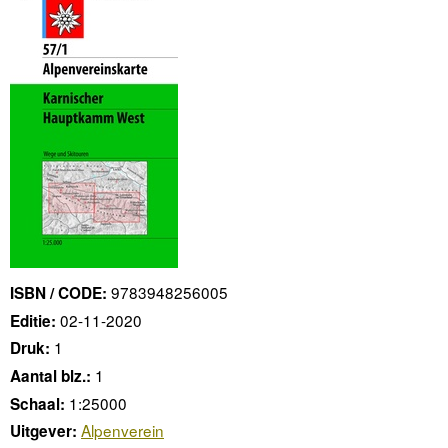
9783948256005
ISBN / CODE:
02-11-2020
Editie:
1
Druk:
1
Aantal blz.:
1:25000
Schaal:
Alpenverein
Uitgever: