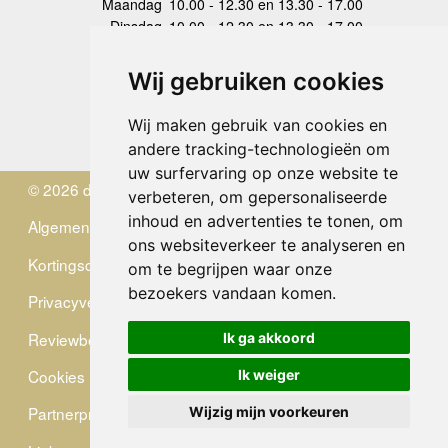
Maandag
10.00 - 12.30 en 13.30 - 17.00
Dinsdag
10.00 - 12.30 en 13.30 - 17.00
Woensdag
10.00 - 12.30 en 13.30 - 17.00
Donderdag
10.00 - 12.30 en 13.30 - 17.00
Wij gebruiken cookies
Vrijdag
10.00 - 12.30 en 13.30 - 17.00
Zaterdag
gesloten
Wij maken gebruik van cookies en
Zondag
gesloten
andere tracking-technologieën om
uw surfervaring op onze website te
© 2026 de Zwerver
verbeteren, om gepersonaliseerde
inhoud en advertenties te tonen, om
Algemene Voorwaarden
ons websiteverkeer te analyseren en
Kortingscode
om te begrijpen waar onze
bezoekers vandaan komen.
Privacyverklaring
Reviewbeleid
Ik ga akkoord
Cookies
Ik weiger
Partnerprogramma
Wijzig mijn voorkeuren